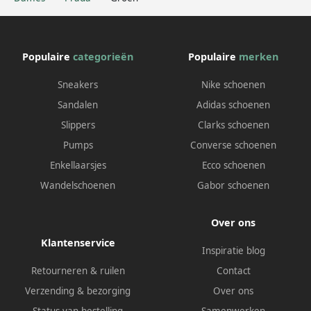
Populaire
categorieën
Populaire
merken
Sneakers
Nike schoenen
Sandalen
Adidas schoenen
Slippers
Clarks schoenen
Pumps
Converse schoenen
Enkellaarsjes
Ecco schoenen
Wandelschoenen
Gabor schoenen
Over ons
Klantenservice
Inspiratie blog
Retourneren & ruilen
Contact
Verzending & bezorging
Over ons
Status van bestelling
Samenwerken