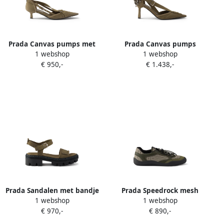
Prada Canvas pumps met
Prada Canvas pumps
1 webshop
1 webshop
puntige neus Groen
verfraaid met kristallen
€ 950,-
€ 1.438,-
Groen
Prada Sandalen met bandje
Prada Speedrock mesh
1 webshop
1 webshop
en gesp Groen
sneakers Groen
€ 970,-
€ 890,-