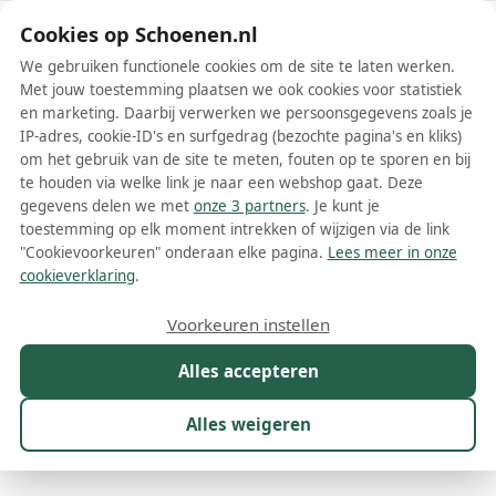
Schoenen.nl
Cookies op Schoenen.nl
We gebruiken functionele cookies om de site te laten werken.
Met jouw toestemming plaatsen we ook cookies voor statistiek
en marketing. Daarbij verwerken we persoonsgegevens zoals je
IP-adres, cookie-ID's en surfgedrag (bezochte pagina's en kliks)
om het gebruik van de site te meten, fouten op te sporen en bij
Wis filters
Alle filters
te houden via welke link je naar een webshop gaat. Deze
gegevens delen we met
onze 3 partners
. Je kunt je
Groene Prada damesschoenen
toestemming op elk moment intrekken of wijzigen via de link
"Cookievoorkeuren" onderaan elke pagina.
Lees meer in onze
Meer lezen
cookieverklaring
.
Boots
Laarzen
Pumps
Sandalen
Sneakers
Voorkeuren instellen
Alles accepteren
Maat
Merk
1
Kleur
1
Prijs
Materiaal
Alles weigeren
10 resultaten: