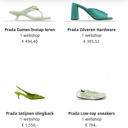
Prada Dames Instap leren
Prada Zilveren Hardware
1 webshop
1 webshop
sandalen
Instap Sandalen Green
€ 494,40
€ 395,52
Dames
Prada Satijnen slingback
Prada Low-top sneakers
1 webshop
1 webshop
pumps met borduurwerk
Groen
€ 1.550,-
€ 784,-
Groen