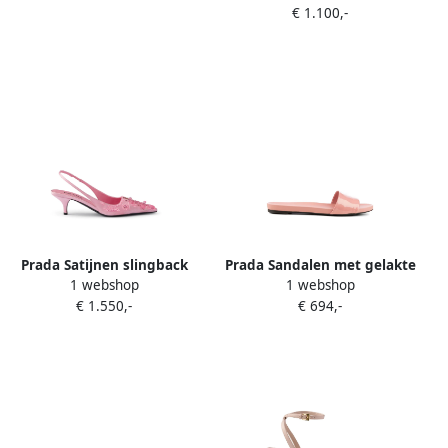
€ 1.100,-
Prada Satijnen slingback
Prada Sandalen met gelakte
1 webshop
1 webshop
pumps met borduurwerk
afwerking Roze
€ 1.550,-
€ 694,-
Roze