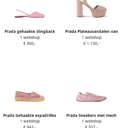
Prada gehaakte slingback
Prada Plateausandalen van
1 webshop
1 webshop
ballerina's Roze
nappa leer Roze
€ 960,-
€ 1.150,-
Prada Gehaakte espadrilles
Prada Sneakers met mesh
1 webshop
1 webshop
met logoplakkaat Roze
vlakken Roze
€ 843,-
€ 937,-