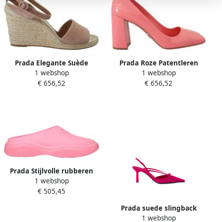
Prada Elegante Suède
Prada Roze Patentleren
1 webshop
1 webshop
Sleehak Sandalen met
Blokhakken Pumps Klassiek
€ 656,52
€ 656,52
Enkelband Pink Dames
Pink Dames
Prada Stijlvolle rubberen
1 webshop
sandalen voor dames Roze
€ 505,45
Dames
Prada suede slingback
1 webshop
pumps Roze