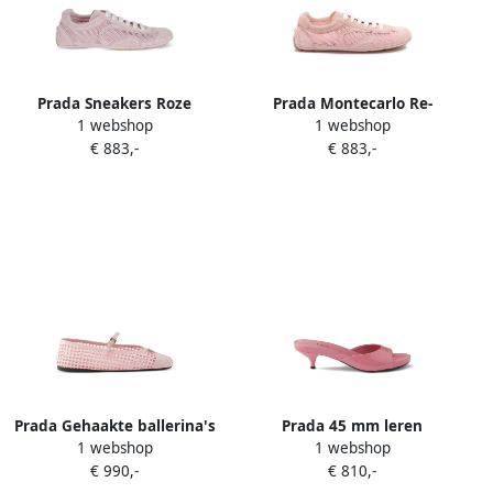
Prada Sneakers Roze
Prada Montecarlo Re-
1 webshop
1 webshop
Edition 2005 sneakers Roze
€ 883,-
€ 883,-
Prada Gehaakte ballerina's
Prada 45 mm leren
1 webshop
1 webshop
Roze
sandalen Roze
€ 990,-
€ 810,-