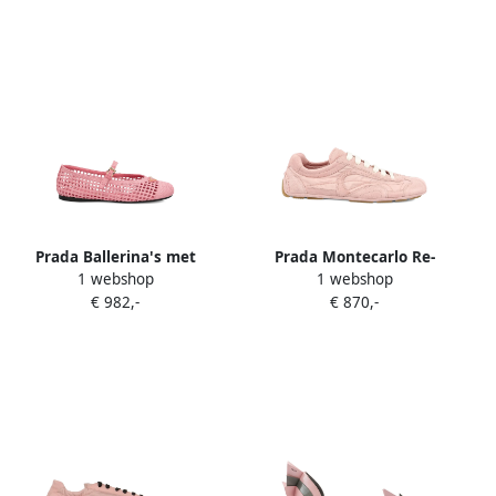
Prada Ballerina's met
Prada Montecarlo Re-
1 webshop
1 webshop
gehaakte afwerking en
Edition 2005 suède en Re-
€ 982,-
€ 870,-
gespbandje Roze
Nylon sneakers Roze