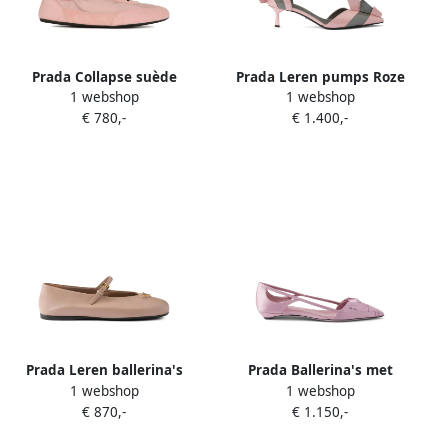
Prada Collapse suède
Prada Leren pumps Roze
1 webshop
1 webshop
sneakers Roze
€ 780,-
€ 1.400,-
Prada Leren ballerina's
Prada Ballerina's met
1 webshop
1 webshop
Roze
satijnen afwerking en
€ 870,-
€ 1.150,-
uitgesneden details Roze