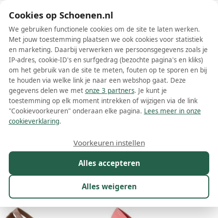
Schoenen.nl
Cookies op Schoenen.nl
We gebruiken functionele cookies om de site te laten werken.
Met jouw toestemming plaatsen we ook cookies voor statistiek
en marketing. Daarbij verwerken we persoonsgegevens zoals je
IP-adres, cookie-ID's en surfgedrag (bezochte pagina's en kliks)
om het gebruik van de site te meten, fouten op te sporen en bij
Wis filters
Alle filters
te houden via welke link je naar een webshop gaat. Deze
gegevens delen we met
onze 3 partners
. Je kunt je
Roze Prada damesschoenen
toestemming op elk moment intrekken of wijzigen via de link
"Cookievoorkeuren" onderaan elke pagina.
Lees meer in onze
Meer lezen
cookieverklaring
.
Ballerinas
Espadrilles
Muiltjes
Pumps
Sandalen
Slip
Voorkeuren instellen
Alles accepteren
Maat
Merk
1
Kleur
1
Prijs
Materiaal
Alles weigeren
24 resultaten: