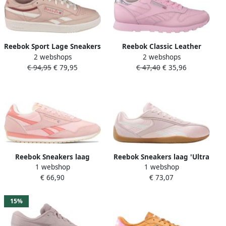
Reebok Sport Lage Sneakers
Reebok Classic Leather
2 webshops
2 webshops
Club C Revenge
Metallic BD5898 Kinderen
€ 94,95
€ 79,95
€ 47,40
€ 35,96
Roze Sportschoenen
Reebok Sneakers laag
Reebok Sneakers laag 'Ultra
1 webshop
1 webshop
'Classic Az' rosé oudroze
Lo' oudroze natuurwit
€ 66,90
€ 73,07
15%