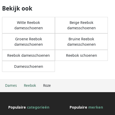
Bekijk ook
Witte Reebok
Beige Reebok
damesschoenen
damesschoenen
Groene Reebok
Bruine Reebok
damesschoenen
damesschoenen
Reebok damesschoenen
Reebok schoenen
Damesschoenen
Dames
Reebok
Roze
Populaire
categorieën
Populaire
merken