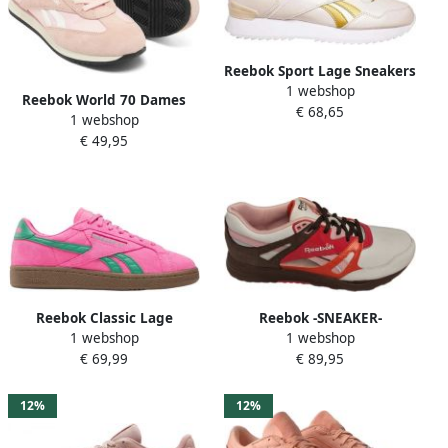
Reebok Sport Lage Sneakers
1 webshop
Baskets Glide Ripple Clip
Reebok World 70 Dames
€ 68,65
1 webshop
Sneaker 100257196 Pure
€ 49,95
Pink Gentle Pink White
Reebok Classic Lage
Reebok -SNEAKER-
1 webshop
1 webshop
Sneakers CLUB C GROUNDS
VENTILATOR-LAKLEER-
€ 69,99
€ 89,95
UK
EARTH
12%
12%