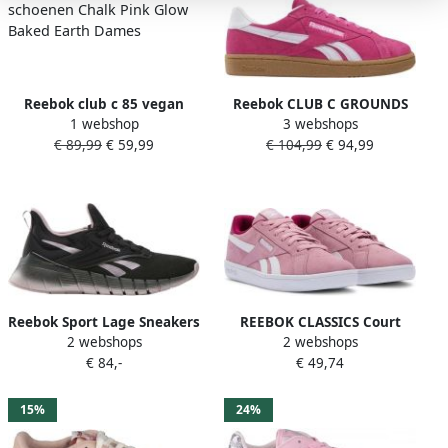
Reebok club c 85 vegan
Reebok CLUB C GROUNDS
1 webshop
3 webshops
schoenen Chalk Pink Glow
UK Roze DIGITAL GLEAM
€ 89,99
€ 59,99
€ 104,99
€ 94,99
Baked Earth Dames
GUM Dames Sneakers Roze
Reebok Sport Lage Sneakers
REEBOK CLASSICS Court
2 webshops
2 webshops
Zapatillas Nano Gym negro
Retro Schoenen Roze 1 2
€ 84,-
€ 49,74
rosa pastel mujer
Vrouw
15%
24%