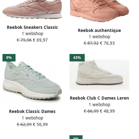
Reebok Sneakers Classic
Reebok authentique
1 webshop
Leather Estl
1 webshop
€ 79,96
€ 69,97
€ 87,92
€ 76,93
9%
43%
Reebok Club C Dames Leren
1 webshop
Schoenen Wit Veters
€ 86,99
€ 48,99
Reebok Classic Dames
1 webshop
Sportschoenen Leren Groen
€ 62,99
€ 56,99
6%