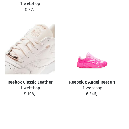
1 webshop
"Metallic" basisschool
€ 77,-
Schoenen
Reebok Classic Leather
Reebok x Angel Reese 1
1 webshop
1 webshop
Dames Schoenen
sneakers Roze
€ 108,-
€ 346,-