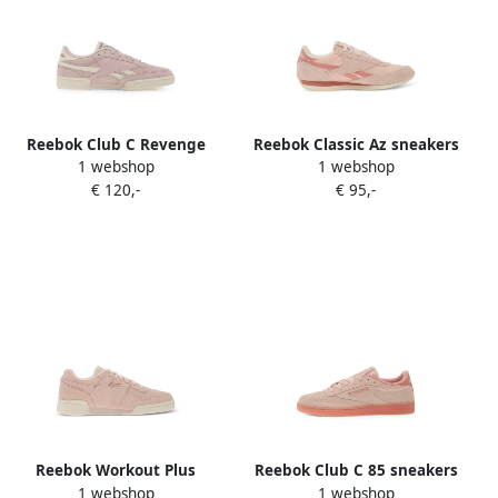
Reebok Club C Revenge
Reebok Classic Az sneakers
1 webshop
1 webshop
sneakers Roze
Roze
€ 120,-
€ 95,-
Reebok Workout Plus
Reebok Club C 85 sneakers
1 webshop
1 webshop
sneakers Roze
Roze