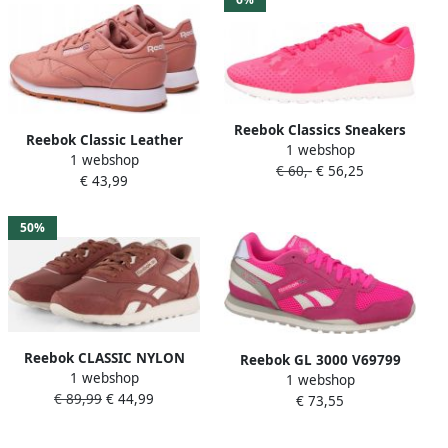
Reebok Classics Sneakers
Reebok Classic Leather
1 webshop
laag ' Classic '
1 webshop
Fashion sneakers Schoenen
€ 60,-
€ 56,25
€ 43,99
canyon coral mel canyon
mel ftwr white maat: 36
beschikbare maaten:36
50%
Reebok CLASSIC NYLON
Reebok GL 3000 V69799
1 webshop
SCORCHEDEARTH CHALK
1 webshop
Kinderen Roze
€ 89,99
€ 44,99
Dames Sneakers
€ 73,55
Sportschoenen
sorchedearth