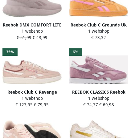
Reebok DMX COMFORT LITE
Reebok Club C Grounds Uk
1 webshop
1 webshop
Roze
Schoenen Oranje
€ 51,99
€ 43,99
€ 73,32
35%
6%
Reebok Club C Revenge
REEBOK CLASSICS Reebok
1 webshop
1 webshop
dames sneaker Roze
CLASSIC NYLON
€ 123,95
€ 79,95
€ 74,77
€ 69,98
BERRYCHILL FTWRHITW
Dames Sneakers berry