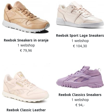
Reebok Sport Lage Sneakers
Reebok Sneakers in oranje
1 webshop
W O LO Plus Iridescent
1 webshop
voor Dames CL LTHR patent
€ 104,30
CM8951
€ 79,96
vrouwen
Reebok Classics Sneakers
1 webshop
laag 'Cardi B Club C V2'
€ 94,-
Reebok Classic Leather