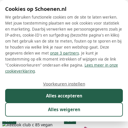
Schoenen.nl
Cookies op Schoenen.nl
We gebruiken functionele cookies om de site te laten werken.
Met jouw toestemming plaatsen we ook cookies voor statistiek
en marketing. Daarbij verwerken we persoonsgegevens zoals je
IP-adres, cookie-ID's en surfgedrag (bezochte pagina's en kliks)
om het gebruik van de site te meten, fouten op te sporen en bij
Wis filters
Alle filters
te houden via welke link je naar een webshop gaat. Deze
gegevens delen we met
onze 3 partners
. Je kunt je
Roze Reebok damesschoenen
toestemming op elk moment intrekken of wijzigen via de link
"Cookievoorkeuren" onderaan elke pagina.
Lees meer in onze
Meer lezen
cookieverklaring
.
Laarzen
Sneakers
Voorkeuren instellen
Alles accepteren
Maat
Merk
1
Model
Kleur
1
Prijs
Alles weigeren
64 resultaten:
33%
9%