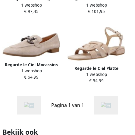
1 webshop
1 webshop
Sneakers Sneaker
Ballerina´s
€ 97,45
€ 101,95
Regarde le Ciel Mocassins
Regarde le Ciel Platte
1 webshop
Aida04
1 webshop
sandalen Cayley037236
€ 64,99
€ 54,99
Pagina 1 van 1
Bekijk ook