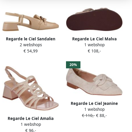
Regarde le Ciel Sandalen
Regarde Le Ciel Malva
2 webshops
1 webshop
met hakken Lola037128
Slipper Beige
€ 54,99
€ 108,-
20%
Regarde Le Ciel Jeanine
1 webshop
Beige
€ 110,-
€ 88,-
Regarde Le Ciel Amalia
1 webshop
Sandaal Beige
€ 96,-