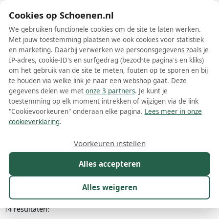
Schoenen.nl
Cookies op Schoenen.nl
We gebruiken functionele cookies om de site te laten werken.
Met jouw toestemming plaatsen we ook cookies voor statistiek
en marketing. Daarbij verwerken we persoonsgegevens zoals je
IP-adres, cookie-ID's en surfgedrag (bezochte pagina's en kliks)
om het gebruik van de site te meten, fouten op te sporen en bij
Wis filters
Alle filters
te houden via welke link je naar een webshop gaat. Deze
gegevens delen we met
onze 3 partners
. Je kunt je
Beige Regarde le Ciel
toestemming op elk moment intrekken of wijzigen via de link
damesschoenen
"Cookievoorkeuren" onderaan elke pagina.
Lees meer in onze
cookieverklaring
.
Meer lezen
Voorkeuren instellen
Ballerinas
Boots
Mocassins
Pumps
Sandalen
Slippe
Alles accepteren
Maat
Merk
1
Kleur
1
Prijs
Materiaal
Alles weigeren
14 resultaten: