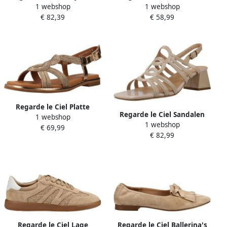
1 webshop
1 webshop
Platte Sandalen voor
CAYLEY017004
€ 82,39
€ 58,99
Vrouwen
Regarde le Ciel Platte
Regarde le Ciel Sandalen
1 webshop
sandalen Sandalia Abierta
1 webshop
met hakken Amalia077810
€ 69,99
Hebilla
€ 82,99
Regarde le Ciel Lage
Regarde le Ciel Ballerina's