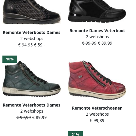
Remonte Dames Veterboot
Remonte Veterboots Dames
2 webshops
R6776-02 Zwart
2 webshops
Zwart
€ 99,99
€ 89,99
€ 94,95
€ 59,-
10%
Remonte Veterboots Dames
Remonte Veterschoenen
2 webshops
Groen
2 webshops
platform lace-up ankle
€ 99,99
€ 89,99
€ 99,89
boots in crash look
21%