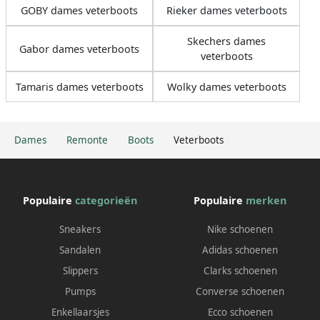
GOBY dames veterboots
Rieker dames veterboots
Skechers dames
Gabor dames veterboots
veterboots
Tamaris dames veterboots
Wolky dames veterboots
Dames
Remonte
Boots
Veterboots
Populaire
categorieën
Populaire
merken
Sneakers
Nike schoenen
Sandalen
Adidas schoenen
Slippers
Clarks schoenen
Pumps
Converse schoenen
Enkellaarsjes
Ecco schoenen