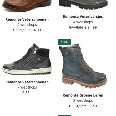
Remonte Veterlaarsjes
Remonte Veterschoenen
4 webshops
blokhak laarsjes
4 webshops
Hoog Veterschoenen Hoog
€ 119,99
€ 94,99
veterschoenen flats in used
€ 119,99
€ 84,99
Cognac
look
13%
Remonte Veterschoenen
7 webshops
platform lace-up ankle
€ 85,-
boots in crash look
Remonte Groene Leren
2 webshops
Veterboots Dames Groen
€ 114,95
€ 99,50