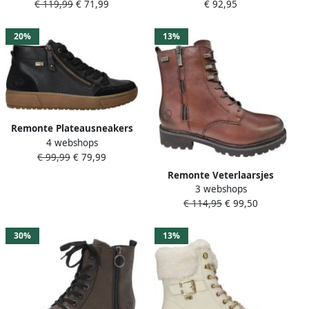
€ 119,99
€ 71,99
€ 92,95
met waterafstotend TEX-
profielzool met glitter-
membraan
veters
20%
13%
Remonte Plateausneakers
4 webshops
Veterboots enkellaarsjes
€ 99,99
€ 79,99
met waterafstotend TEX-
membraan
Remonte Veterlaarsjes
3 webshops
Veterboots enkellaarsjes
€ 114,95
€ 99,50
met waterafstotend TEX-
membraan
30%
13%