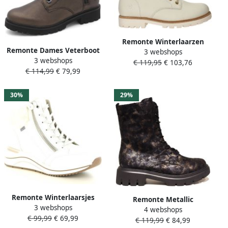
Remonte Winterlaarzen
Remonte Dames Veterboot
3 webshops
Elisabeth Hurley-Collection
3 webshops
D8671 92 Brons Metallic
€ 119,95
€ 103,76
veterschoenen
€ 114,99
€ 79,99
outdoorschoen
veterschoenen met
30%
29%
decoratieve gesp
Remonte Winterlaarsjes
Remonte Metallic
3 webshops
sleehak veterschoenen met
4 webshops
Dierenprint Veterschoen
€ 99,99
€ 69,99
waterafstotende tex-
€ 119,99
€ 84,99
Black Dames