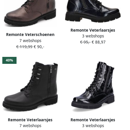
Remonte Veterlaarsjes
Remonte Veterschoenen
3 webshops
Veterboots enkellaarsjes
7 webshops
Hoog Veterschoenen Hoog
€ 95,-
€ 88,97
profielzool met glitter-
€ 119,99
€ 90,-
Brons
veters
40%
Remonte Veterlaarsjes
Remonte Veterlaarsjes
7 webshops
3 webshops
Veterboots enkellaarsjes
Veterboots enkellaarsjes