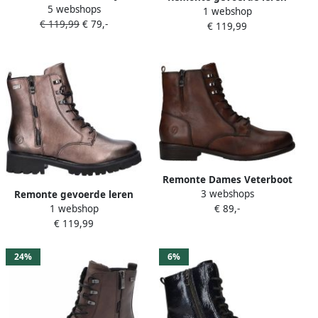
5 webshops
blokhak laarsjes
1 webshop
veterboots zwart
€ 119,99
€ 79,-
veterschoenen flats in used
€ 119,99
look
Remonte Dames Veterboot
3 webshops
D0F82-22 Bruin
Remonte gevoerde leren
€ 89,-
1 webshop
veterboots brons
€ 119,99
24%
6%