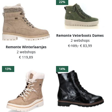
22%
Remonte Veterboots Dames
2 webshops
Groen
€ 109,-
€ 83,99
Remonte Winterlaarsjes
2 webshops
Elisabeth Hurley-Collection
€ 119,89
Veterboots met
waterafstotend TEX-
membraan en fiber grip
13%
14%