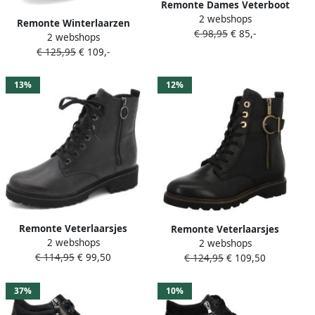
Remonte Dames Veterboot
2 webshops
D2Q71-03 Zwart
Remonte Winterlaarzen
€ 98,95
€ 85,-
2 webshops
FIBER-GRIP Veterenkellaars
€ 125,95
€ 109,-
profielzool met
scheerwollen voering en
TEX
13%
12%
Remonte Veterlaarsjes
Remonte Veterlaarsjes
2 webshops
blokhak laarsjes
2 webshops
Veterboots casual-
€ 114,95
€ 99,50
veterschoenen flats in used
€ 124,95
€ 109,50
enkellaarsjes blokhak met
look
grote siersluiting
37%
10%