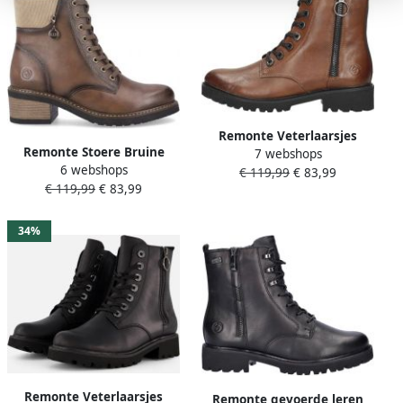
Remonte Veterlaarsjes
Remonte Stoere Bruine
7 webshops
blokhak laarsjes
6 webshops
Veterboot voor Dames
€ 119,99
€ 83,99
veterschoenen flats in used
€ 119,99
€ 83,99
Brown Dames
look
34%
Remonte Veterlaarsjes
Remonte gevoerde leren