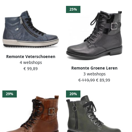
membraan
25%
Remonte Veterschoenen
4 webshops
platform lace-up ankle
Remonte Groene Leren
€ 99,89
boots in crash look
3 webshops
Veterschoenen voor Dames
€ 119,99
€ 89,99
Green Dames
29%
20%