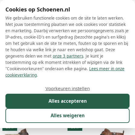
Schoenen.nl
Cookies op Schoenen.nl
We gebruiken functionele cookies om de site te laten werken.
Met jouw toestemming plaatsen we ook cookies voor statistiek
en marketing. Daarbij verwerken we persoonsgegevens zoals je
IP-adres, cookie-ID's en surfgedrag (bezochte pagina's en kliks)
om het gebruik van de site te meten, fouten op te sporen en bij
Wis filters
Alle filters
te houden via welke link je naar een webshop gaat. Deze
gegevens delen we met
onze 3 partners
. Je kunt je
Remonte dames veterboots
toestemming op elk moment intrekken of wijzigen via de link
"Cookievoorkeuren" onderaan elke pagina.
Lees meer in onze
Meer lezen
cookieverklaring
.
Biker boots
Chelsea boots
Enkelboots
Veterboots
Voorkeuren instellen
Alles accepteren
Maat
Merk
1
Kleur
Prijs
Materiaal
Alles weigeren
86 resultaten:
30%
30%