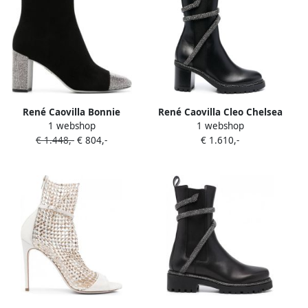
René Caovilla Bonnie
René Caovilla Cleo Chelsea
1 webshop
1 webshop
enkellaarzen Zwart
laarzen Zwart
€ 1.448,-
€ 804,-
€ 1.610,-