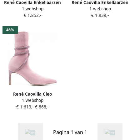
René Caovilla Enkellaarzen
René Caovilla Enkellaarzen
1 webshop
1 webshop
met kralen Wit
verfraaid met slang Zwart
€ 1.852,-
€ 1.939,-
46%
René Caovilla Cleo
1 webshop
enkellaarzen van textiel
€ 1.613,-
€ 868,-
Roze
Pagina 1 van 1