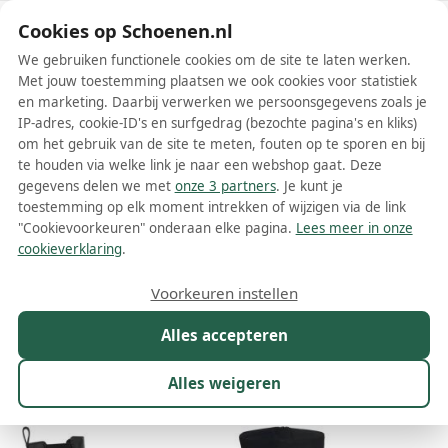
Schoenen.nl
Cookies op Schoenen.nl
We gebruiken functionele cookies om de site te laten werken.
Met jouw toestemming plaatsen we ook cookies voor statistiek
en marketing. Daarbij verwerken we persoonsgegevens zoals je
IP-adres, cookie-ID's en surfgedrag (bezochte pagina's en kliks)
om het gebruik van de site te meten, fouten op te sporen en bij
Wis filters
Alle filters
te houden via welke link je naar een webshop gaat. Deze
gegevens delen we met
onze 3 partners
. Je kunt je
René Caovilla dames boots
toestemming op elk moment intrekken of wijzigen via de link
"Cookievoorkeuren" onderaan elke pagina.
Lees meer in onze
Meer lezen
cookieverklaring
.
Chelsea boots
Enkelboots
Voorkeuren instellen
Alles accepteren
Maat
Merk
1
Kleur
Prijs
Materiaal
Alles weigeren
11 resultaten: