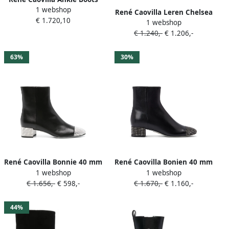
1 webshop
Zwart Dames
René Caovilla Leren Chelsea
€ 1.720,10
1 webshop
laarzen Bruin
€ 1.240,-
€ 1.206,-
63%
30%
René Caovilla Bonnie 40 mm
René Caovilla Bonien 40 mm
1 webshop
1 webshop
enkellaarzen Zwart
enkellaarzen verfraaid met
€ 1.656,-
€ 598,-
€ 1.670,-
€ 1.160,-
kristallen Zwart
44%