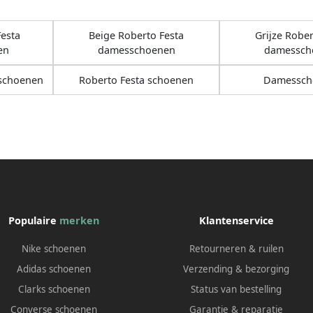
esta
Beige Roberto Festa
Grijze Rober
en
damesschoenen
damessch
schoenen
Roberto Festa schoenen
Damessch
Populaire
merken
Klantenservice
Nike schoenen
Retourneren & ruilen
Adidas schoenen
Verzending & bezorging
Clarks schoenen
Status van bestelling
Converse schoenen
Garantie & reparatie