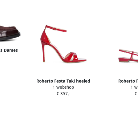
rs Dames
al: Leer
Roberto Festa Taki heeled
Roberto 
1 webshop
1 w
sandals Rood
rhinestone-em
€ 357,-
€
slingback f