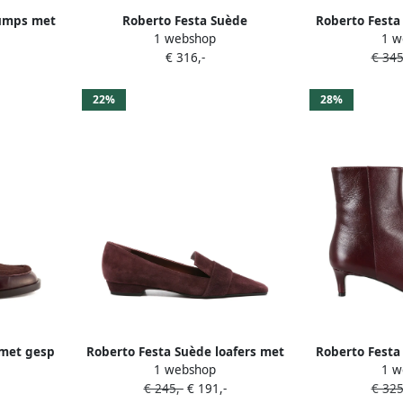
umps met
Roberto Festa Suède
Roberto Festa 
1 webshop
1 w
enkellaarzen Rood
€ 316,-
€ 345
22%
28%
 met gesp
Roberto Festa Suède loafers met
Roberto Festa
1 webshop
1 w
vierkante neus Rood
puntige
€ 245,-
€ 191,-
€ 325