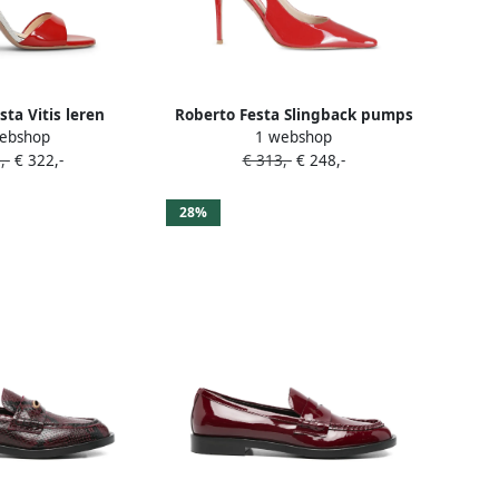
sta Vitis leren
Roberto Festa Slingback pumps
ebshop
1 webshop
enkelband en hak
Rood
,-
€ 322,-
€ 313,-
€ 248,-
Rood
28%