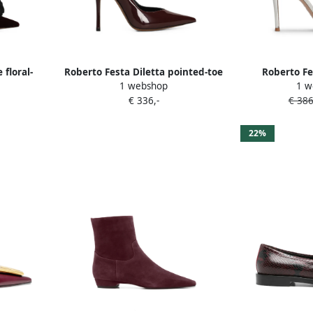
 floral-
Roberto Festa Diletta pointed-toe
Roberto Fe
1 webshop
1 w
Rood
pumps Rood
sandalen met 
€ 336,-
€ 386
22%