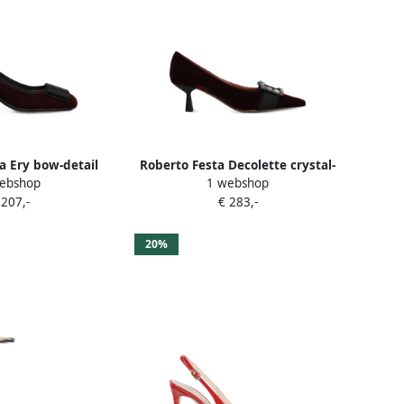
a Ery bow-detail
Roberto Festa Decolette crystal-
ebshop
1 webshop
l pumps Rood
buckle velvet pumps Rood
 207,-
€ 283,-
20%