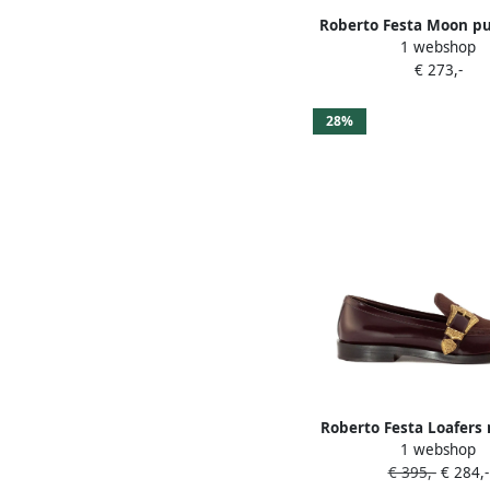
Roberto Festa Moon p
1 webshop
hak Rood
€ 273,-
28%
Roberto Festa Loafers
1 webshop
Rood
€ 395,-
€ 284,-