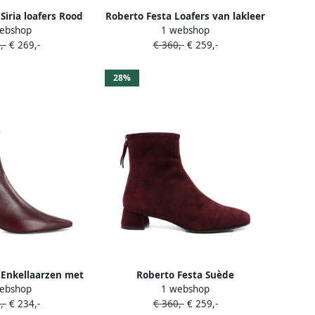
Siria loafers Rood
Roberto Festa Loafers van lakleer
ebshop
1 webshop
Rood
,-
€ 269,-
€ 360,-
€ 259,-
28%
 Enkellaarzen met
Roberto Festa Suède
ebshop
1 webshop
 neus Rood
enkellaarzen met ritssluiting
,-
€ 234,-
€ 360,-
€ 259,-
Rood