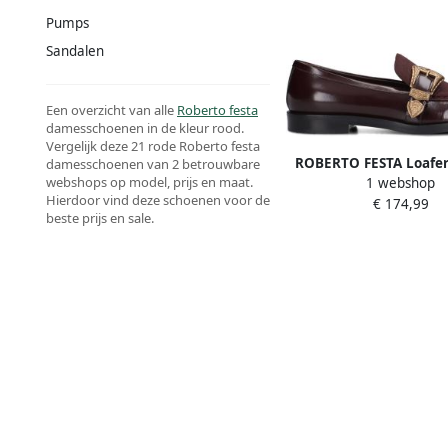
Pumps
Sandalen
Een overzicht van alle
Roberto festa
damesschoenen in de kleur rood.
Vergelijk deze 21 rode Roberto festa
ROBERTO FESTA Loafe
damesschoenen van 2 betrouwbare
webshops op model, prijs en maat.
1 webshop
Lira Maat: 38 Materia
Hierdoor vind deze schoenen voor de
€ 174,99
Kleur: Rood
beste prijs en sale.