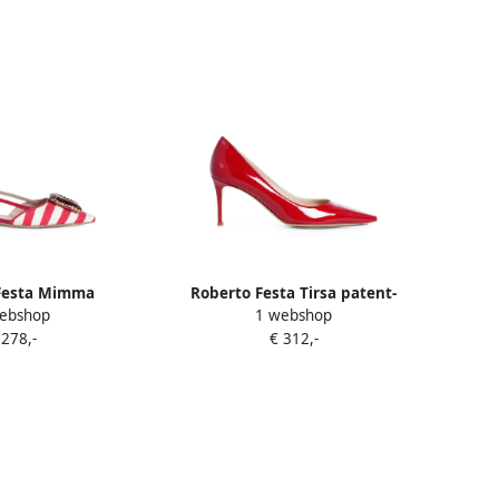
Festa Mimma
Roberto Festa Tirsa patent-
ebshop
1 webshop
bellished striped
leather heeled pumps Rood
 278,-
€ 312,-
lat pumps Rood