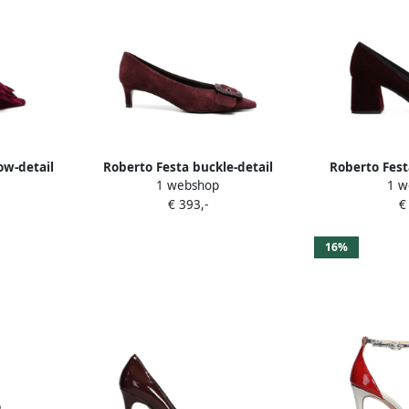
ow-detail
Roberto Festa buckle-detail
Roberto Fest
1 webshop
1 w
pointed-toe leather heeled
block-hee
€ 393,-
€
pumps Rood
16%