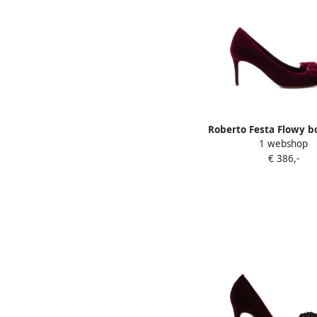
Roberto Festa Flowy b
1 webshop
pumps Rood
€ 386,-