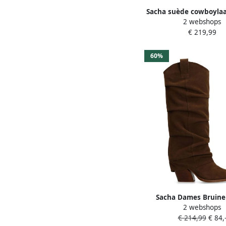
Sacha suède cowboyla
2 webshops
franjes beige
€ 219,99
60%
Sacha Dames Bruine
2 webshops
cowboylaarzen met
€ 214,99
€ 84,