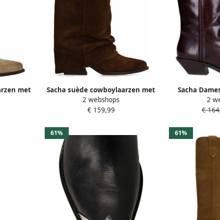
arzen met
Sacha suède cowboylaarzen met
Sacha Dames
2 webshops
2 w
flap donkerbruin
leren co
€ 159,99
€ 164
61%
61%