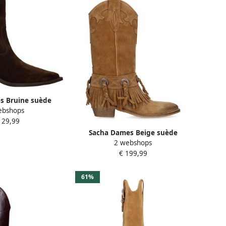
s Bruine suède
ebshops
sjes met hak
129,99
Sacha Dames Beige suède
2 webshops
cowboylaarzen
€ 199,99
61%