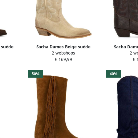
 suède
Sacha Dames Beige suède
Sacha Dame
2 webshops
2 w
 flap
cowboylaarzen met sierstiksels
cowboylaarzen
€ 169,99
€ 
50%
40%