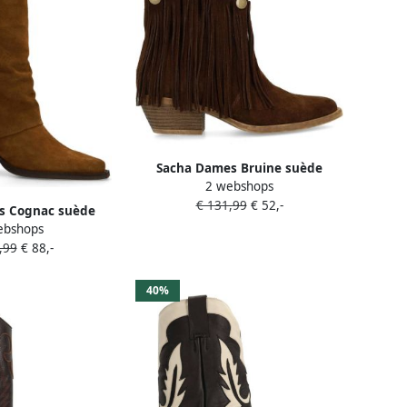
Sacha Dames Bruine suède
2 webshops
western enkellaarsjes met
€ 131,99
€ 52,-
franjes
s Cognac suède
ebshops
sjes met flap
,99
€ 88,-
40%