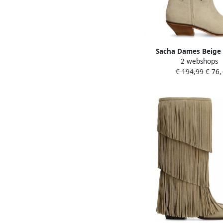
Sacha Dames Beige
2 webshops
cowboylaarzen met sie
€ 194,99
€ 76,