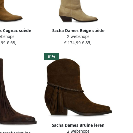
s Cognac suède
Sacha Dames Beige suède
ebshops
2 webshops
ylaarzen
cowboylaarzen
,99
€ 68,-
€ 174,99
€ 85,-
61%
Sacha Dames Bruine leren
2 webshops
enkellaarsjes met franjes