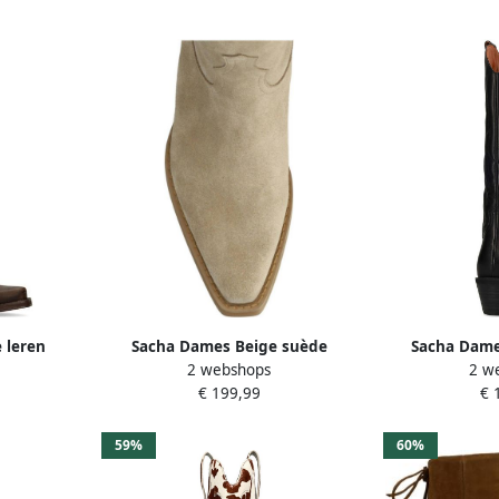
 leren
Sacha Dames Beige suède
Sacha Dame
2 webshops
2 w
rstiksels
cowboylaarzen met stiksels
cowboylaarz
€ 199,99
€ 
59%
60%