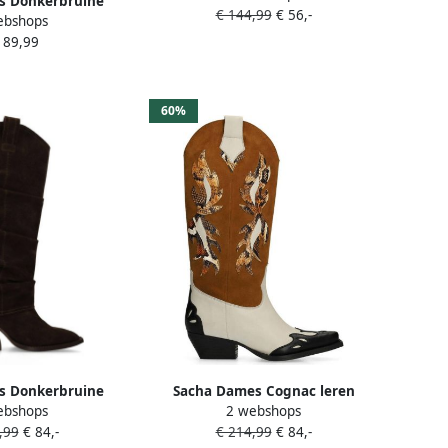
s Donkerbruine
€ 144,99
€ 56,-
ebshops
jes met franjes
189,99
60%
s Donkerbruine
Sacha Dames Cognac leren
ebshops
2 webshops
laarzen met flap
cowboylaarzen met sierstiksels
,99
€ 84,-
€ 214,99
€ 84,-