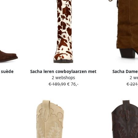
 suède
Sacha leren cowboylaarzen met
Sacha Dame
2 webshops
2 w
tiksels
koeienprint bruin ecru
enkellaar
€ 189,99
€ 76,-
€ 221