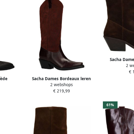
Sacha Dame
2 w
enkellaar
€ 
uède
Sacha Dames Bordeaux leren
2 webshops
wart
cowboylaarzen suède details
€ 219,99
61%