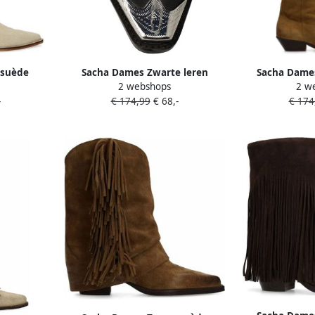
 suède
Sacha Dames Zwarte leren
Sacha Dame
2 webshops
2 w
rstiksels
cowboylaarzen
cowbo
-
€ 174,99
€ 68,-
€ 174