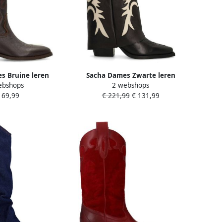
s Bruine leren
Sacha Dames Zwarte leren
ebshops
2 webshops
 met sierstiksels
cowboylaarzen met flap
169,99
€ 221,99
€ 131,99