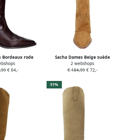
 Bordeaux rode
Sacha Dames Beige suède
ebshops
2 webshops
wboylaarzen
cowboylaarzen met flap
,99
€ 64,-
€ 184,99
€ 72,-
51%