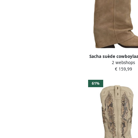
Sacha suède cowboyla
2 webshops
flap beige
€ 159,99
61%