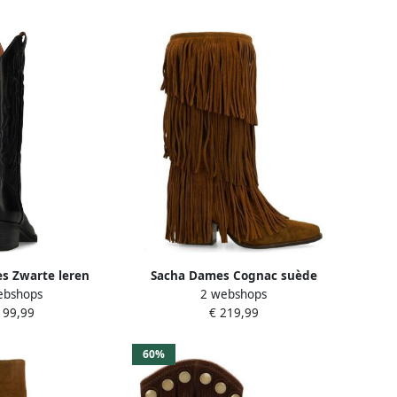
s Zwarte leren
Sacha Dames Cognac suède
ebshops
2 webshops
en met stiksels
cowboylaarzen met franjes
199,99
€ 219,99
60%