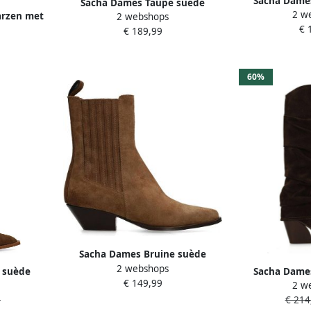
Sacha Dame
Sacha Dames Taupe suède
2 w
enkellaars
arzen met
2 webshops
cowboyboots met franjes
€ 
€ 189,99
60%
Sacha Dames Bruine suède
2 webshops
western laarsjes
 suède
Sacha Dame
€ 149,99
2 w
 flap
suède cowboy
-
€ 214