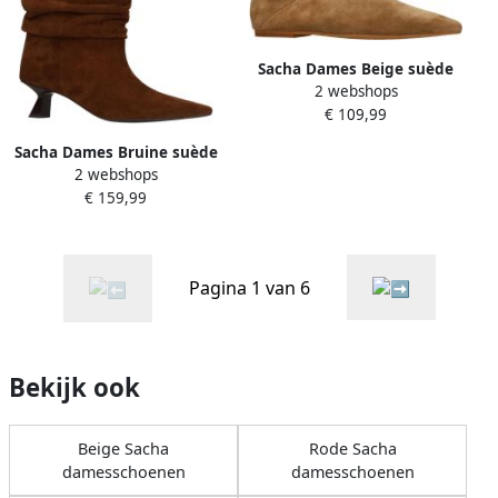
Sacha Dames Beige suède
2 webshops
ballerina's
€ 109,99
Sacha Dames Bruine suède
2 webshops
slouchy enkellaarsjes met
€ 159,99
hak
Pagina 1 van 6
Bekijk ook
Beige Sacha
Rode Sacha
damesschoenen
damesschoenen