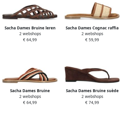
Sacha Dames Bruine leren
Sacha Dames Cognac raffia
2 webshops
2 webshops
gevlochten platte muiltjes
slippers
€ 64,99
€ 59,99
Sacha Dames Bruine
Sacha Dames Bruine suède
2 webshops
2 webshops
gevlochten slippers
muiltjes met sleehak
€ 64,99
€ 74,99