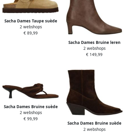
Sacha Dames Taupe suède
2 webshops
clogs met gesp
€ 89,99
Sacha Dames Bruine leren
2 webshops
enkellaarsjes met hak
€ 149,99
Sacha Dames Bruine suède
2 webshops
muiltjes met hak
€ 99,99
Sacha Dames Bruine suède
2 webshops
enkellaarsjes met hak