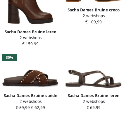
Sacha Dames Bruine croco
2 webshops
leren sandalen met hak
€ 109,99
Sacha Dames Bruine leren
2 webshops
enkellaarsjes met blokhak
€ 159,99
30%
Sacha Dames Bruine suède
Sacha Dames Bruine leren
2 webshops
2 webshops
slippers met goudkleurige
sandalen
€ 89,99
€ 62,99
€ 69,99
studs