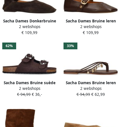
Sacha Dames Donkerbruine
Sacha Dames Bruine leren
2 webshops
2 webshops
suède ballerina's
ballerina's
€ 109,99
€ 109,99
62%
33%
Sacha Dames Bruine suède
Sacha Dames Bruine leren
2 webshops
2 webshops
slippers
slippers met goudkleurige
€ 94,99
€ 36,-
€ 94,99
€ 62,99
charms