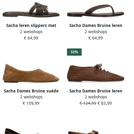
Sacha leren slippers met
Sacha Dames Bruine leren
2 webshops
2 webshops
contrast stiksels bruin
teenslippers
€ 64,99
€ 64,99
32%
Sacha Dames Bruine suède
Sacha Dames Bruine leren
2 webshops
2 webshops
ballerina's
ballerina's met veters
€ 109,99
€ 124,99
€ 83,99