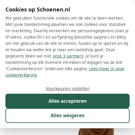
Schoenen.nl
Cookies op Schoenen.nl
We gebruiken functionele cookies om de site te laten werken.
Met jouw toestemming plaatsen we ook cookies voor statistiek
en marketing. Daarbij verwerken we persoonsgegevens zoals je
IP-adres, cookie-ID's en surfgedrag (bezochte pagina's en kliks)
om het gebruik van de site te meten, fouten op te sporen en bij
Wis filters
Alle filters
te houden via welke link je naar een webshop gaat. Deze
gegevens delen we met
onze 3 partners
. Je kunt je
Bruine Sacha damesschoenen
toestemming op elk moment intrekken of wijzigen via de link
"Cookievoorkeuren" onderaan elke pagina.
Lees meer in onze
Meer lezen
cookieverklaring
.
Ballerinas
Boots
Enkellaarsjes
Espadrilles
Instappers
Voorkeuren instellen
Alles accepteren
Maat
Merk
1
Kleur
1
Prijs
Materiaal
Alles weigeren
201 resultaten: