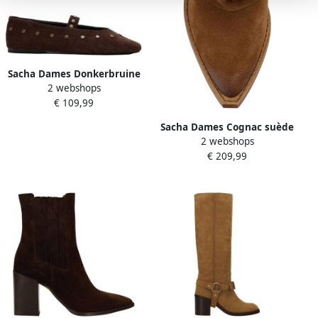
Sacha Dames Donkerbruine
2 webshops
suède ballerina's met
€ 109,99
goudkleurige studs
Sacha Dames Cognac suède
2 webshops
slouchy laarzen
€ 209,99