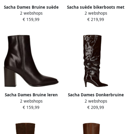
Sacha Dames Bruine suède
Sacha suède bikerboots met
2 webshops
2 webshops
western enkellaarsjes
blokhak cognac
€ 159,99
€ 219,99
Sacha Dames Bruine leren
Sacha Dames Donkerbruine
2 webshops
2 webshops
enkellaarsjes
lakleren hoge laarzen
€ 159,99
€ 209,99