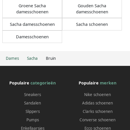
Groene Sacha
Gouden Sacha
damesschoenen
damesschoenen
Sacha damesschoenen
Sacha schoenen
Damesschoenen
Dames
Sacha
Bruin
Populaire
categorieën
Populaire
merken
Sneakers
Nike schoenen
Sandalen
Adidas schoenen
Slippers
Clarks schoenen
Pumps
Converse schoenen
Enkellaarsjes
Ecco schoenen