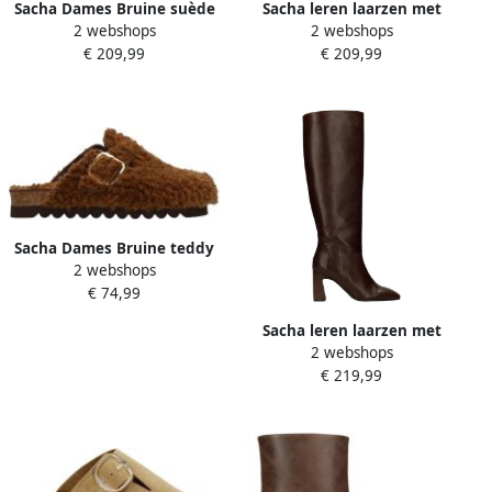
Sacha Dames Bruine suède
Sacha leren laarzen met
2 webshops
2 webshops
hoge laarzen
blokhak bruin
€ 209,99
€ 209,99
Sacha Dames Bruine teddy
2 webshops
clogs met gesp
€ 74,99
Sacha leren laarzen met
2 webshops
blokhak bruin
€ 219,99