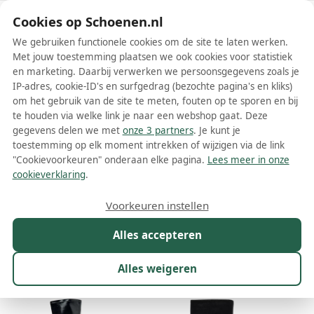
Schoenen.nl
Cookies op Schoenen.nl
We gebruiken functionele cookies om de site te laten werken.
Met jouw toestemming plaatsen we ook cookies voor statistiek
en marketing. Daarbij verwerken we persoonsgegevens zoals je
IP-adres, cookie-ID's en surfgedrag (bezochte pagina's en kliks)
om het gebruik van de site te meten, fouten op te sporen en bij
Wis filters
Alle filters
te houden via welke link je naar een webshop gaat. Deze
gegevens delen we met
onze 3 partners
. Je kunt je
Zwarte Scarosso dames laarzen
toestemming op elk moment intrekken of wijzigen via de link
"Cookievoorkeuren" onderaan elke pagina.
Lees meer in onze
Meer lezen
cookieverklaring
.
Overknee laarzen
Veterlaarzen
Voorkeuren instellen
Alles accepteren
Maat
Merk
1
Kleur
1
Prijs
Materiaal
Alles weigeren
42 resultaten: