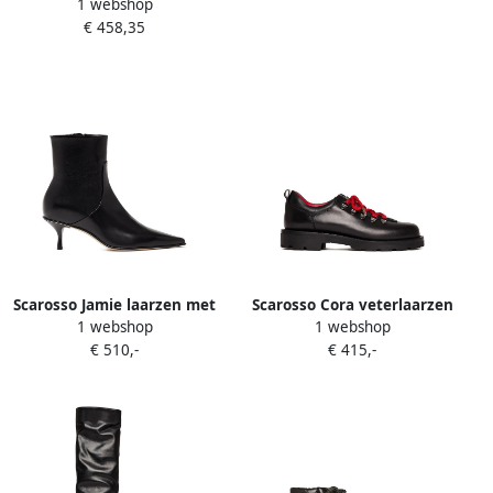
1 webshop
Laarzen Zwart Dames
Veterschoenen Zwart
€ 458,35
Dames
Scarosso Jamie laarzen met
Scarosso Cora veterlaarzen
1 webshop
1 webshop
puntige neus Zwart
Zwart
€ 510,-
€ 415,-