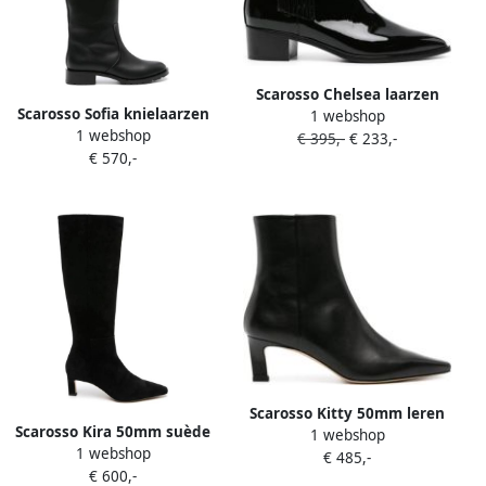
Scarosso Chelsea laarzen
Scarosso Sofia knielaarzen
1 webshop
van lakleer Zwart
1 webshop
Zwart
€ 395,-
€ 233,-
€ 570,-
Scarosso Kitty 50mm leren
Scarosso Kira 50mm suède
1 webshop
laarzen Zwart
1 webshop
laarzen Zwart
€ 485,-
€ 600,-