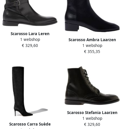
Scarosso Lara Leren
1 webshop
Jodhpur Laarzen Zwart
Scarosso Ambra Laarzen
€ 329,60
1 webshop
Dames
Zwart Dames
€ 355,35
Scarosso Stefania Laarzen
1 webshop
Handgemaakte Italiaanse
Scarosso Carra Suède
€ 329,60
Wingtip Brogue