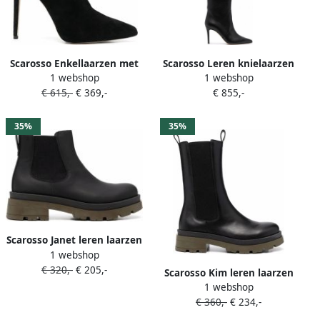
Scarosso Enkellaarzen met
Scarosso Leren knielaarzen
1 webshop
1 webshop
puntige neus Zwart
Zwart
€ 615,-
€ 369,-
€ 855,-
35%
35%
Scarosso Janet leren laarzen
1 webshop
Zwart
€ 320,-
€ 205,-
Scarosso Kim leren laarzen
1 webshop
Zwart
€ 360,-
€ 234,-