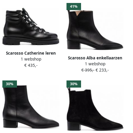
41%
Scarosso Catherine leren
Scarosso Alba enkellaarzen
1 webshop
laarzen Zwart
1 webshop
Zwart
€ 435,-
€ 395,-
€ 233,-
30%
30%