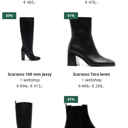
€ 465,-
€ 470,-
vlak Zwart
30%
41%
Scarosso 100 mm Jessy
Scarosso Tara leren
1 webshop
1 webshop
laarzen Zwart
enkellaarzen Zwart
€ 590,-
€ 413,-
€ 455,-
€ 268,-
41%