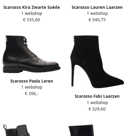
Scarosso Kira Zwarte Suède
Scarosso Lauren Laarzen
1 webshop
1 webshop
Kniehoge Hoge Laarzen
Handgemaakte Italiaanse
€ 535,60
€ 540,75
Black Dames
Equestrian-geïnspireerde
Hoge Laarzen Zwart Dames
Scarosso Paola Leren
1 webshop
Veterschoenen Zwart
€ 206,-
Dames
Scarosso Fabi Laarzen
1 webshop
Zwarte Suède
€ 329,60
Ambachtelijke Booties
Zwart Dames