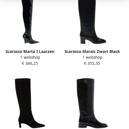
Scarosso Marta I Laarzen
Scarosso Marais Zwart Black
1 webshop
1 webshop
Black Dames
Dames
€ 386,25
€ 355,35