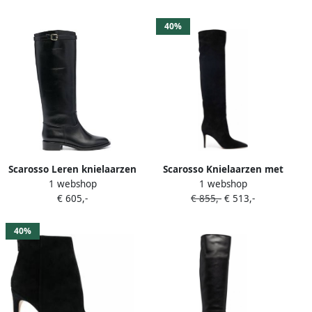
40%
Scarosso Leren knielaarzen
Scarosso Knielaarzen met
1 webshop
1 webshop
Zwart
puntige neus Zwart
€ 605,-
€ 855,-
€ 513,-
40%