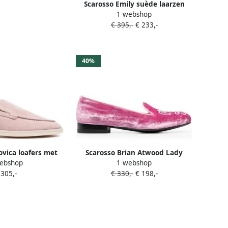
Scarosso Emily suède laarzen
1 webshop
Roze
€ 395,-
€ 233,-
40%
vica loafers met
Scarosso Brian Atwood Lady
ebshop
1 webshop
neus Roze
Nolita slippers Roze
 305,-
€ 330,-
€ 198,-