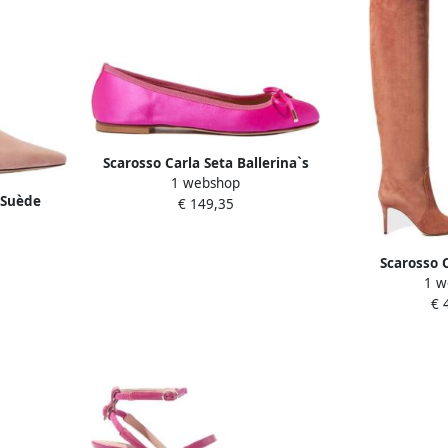
Scarosso Carla Seta Ballerina`s
1 webshop
Handgemaakte Italiaanse
 Suède
€ 149,35
balletschoenen Roze Dames
 Dames
Scarosso 
1 w
Handgemaak
€ 
Haklaarze