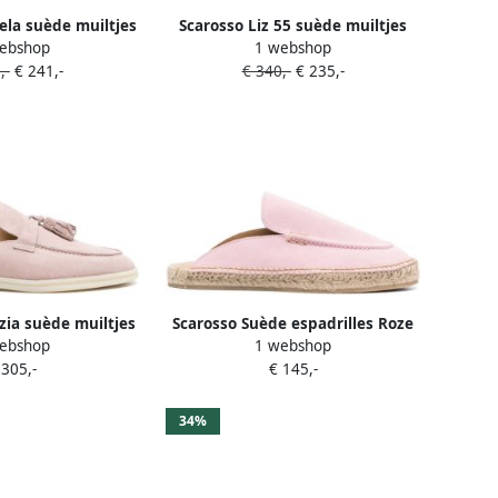
la suède muiltjes
Scarosso Liz 55 suède muiltjes
ebshop
1 webshop
Roze
Roze
,-
€ 241,-
€ 340,-
€ 235,-
zia suède muiltjes
Scarosso Suède espadrilles Roze
ebshop
1 webshop
Roze
 305,-
€ 145,-
34%