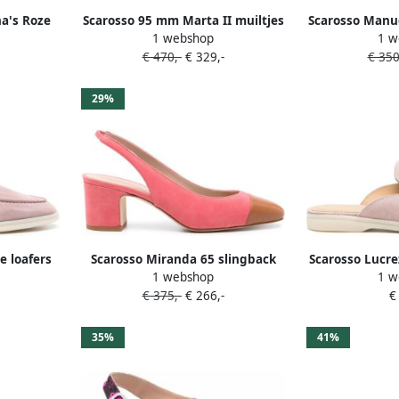
na's Roze
Scarosso 95 mm Marta II muiltjes
Scarosso Manue
1 webshop
1 w
Roze
€ 470,-
€ 329,-
€ 350
29%
e loafers
Scarosso Miranda 65 slingback
Scarosso Lucre
1 webshop
1 w
pumps Roze
€ 375,-
€ 266,-
€
35%
41%