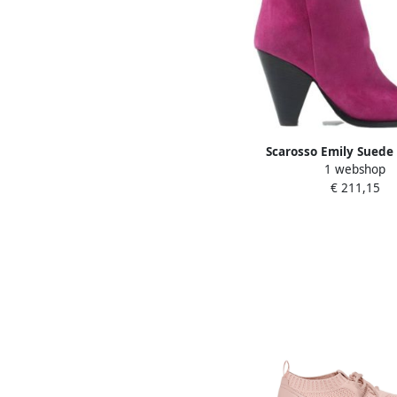
Scarosso Emily Suede
1 webshop
Roze Dames
€ 211,15