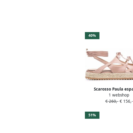
40%
Scarosso Paula espa
1 webshop
sandalen met bandj
€ 260,-
€ 156,-
51%