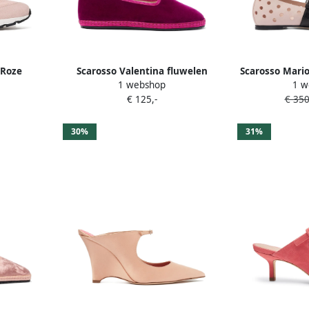
 Roze
Scarosso Valentina fluwelen
Scarosso Mario
1 webshop
1 w
slippers Roze
€ 125,-
€ 350
30%
31%