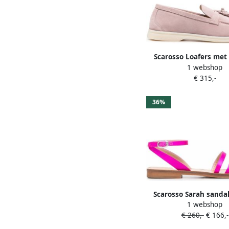
Scarosso Loafers met
1 webshop
Roze
€ 315,-
36%
Scarosso Sarah sanda
1 webshop
€ 260,-
€ 166,-