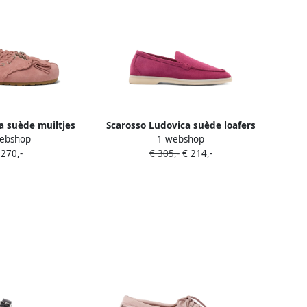
ra suède muiltjes
Scarosso Ludovica suède loafers
ebshop
1 webshop
anje Roze
Roze
 270,-
€ 305,-
€ 214,-