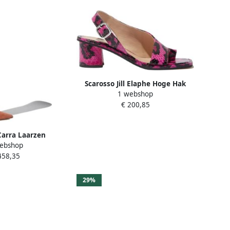
Scarosso Jill Elaphe Hoge Hak
1 webshop
Sandalen Pink Dames
€ 200,85
Carra Laarzen
ebshop
te Italiaanse
458,35
n Roze Dames
29%