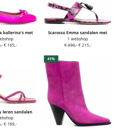
a ballerina's met
Scarosso Emma sandalen met
ebshop
1 webshop
etail Roze
slangenhuid-effect Roze
,-
€ 165,-
€ 330,-
€ 215,-
41%
ly leren sandalen
ebshop
Roze
,-
€ 189,-