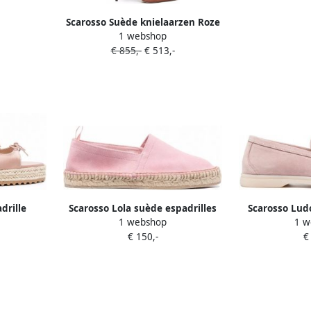
Scarosso Suède knielaarzen Roze
1 webshop
€ 855,-
€ 513,-
drille
Scarosso Lola suède espadrilles
Scarosso Ludo
1 webshop
1 w
es Roze
Roze
ronde 
€ 150,-
€