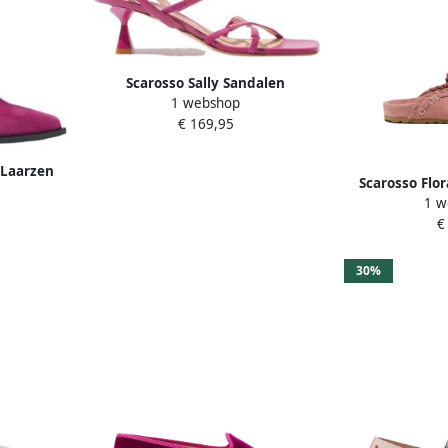
Scarosso Sally Sandalen
1 webshop
Handgemaakte Italiaanse
€ 169,95
Elegantie Roze Dames
 Laarzen
Scarosso Flo
1 w
met fr
€
30%