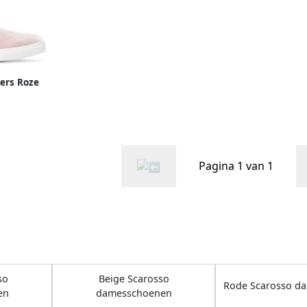
kers Roze
Pagina 1 van 1
so
Beige Scarosso
Rode Scarosso d
en
damesschoenen