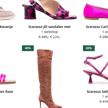
 kwastje
Scarosso Jill sandalen met
Scarosso Carl
1 webshop
1 w
slangenhuid-effect Roze
strikd
€ 345,-
€ 224,-
€ 280
40%
40%
len Roze
Scarosso Sal
1 w
€ 315