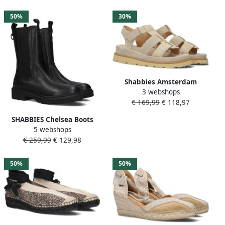
Kleur: Bruin
50%
30%
Shabbies Amsterdam
3 webshops
Shabbies Dames Sandalen
€ 169,99
€ 118,97
met hak Wana Sandal Beige
Suède Plateauzool
SHABBIES Chelsea Boots
5 webshops
Dames Jacy Shelly Maat: 41
€ 259,99
€ 129,98
Materiaal: Leer Kleur: Zwart
50%
50%