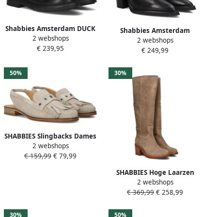
Shabbies Amsterdam DUCK
Shabbies Amsterdam
2 webshops
LACEY NEW Boot leather
2 webshops
Shabbies Grunch Ami
€ 239,95
Black
€ 249,99
Enkellaarsjes Enkelboots
met rits Dames Zwart
50%
30%
SHABBIES Slingbacks Dames
2 webshops
Fes Maat: 39 Materiaal:
€ 159,99
€ 79,99
Suède Kleur: Beige
SHABBIES Hoge Laarzen
2 webshops
Dames Puk Tuba Maat: 39
€ 369,99
€ 258,99
Materiaal: Suède Kleur:
Taupe
30%
50%