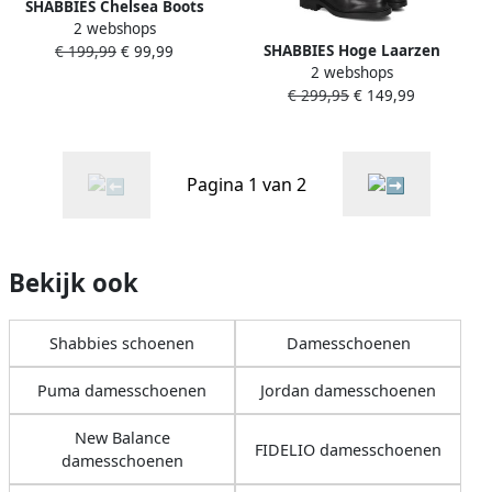
SHABBIES Chelsea Boots
2 webshops
Dames Festi Ankie Maat: 38
SHABBIES Hoge Laarzen
€ 199,99
€ 99,99
Materiaal: Suède Kleur:
2 webshops
Dames Dean Tala Maat: 37
Beige
€ 299,95
€ 149,99
Materiaal: Leer Kleur: Zwart
Pagina 1 van 2
Bekijk ook
Shabbies schoenen
Damesschoenen
Puma damesschoenen
Jordan damesschoenen
New Balance
FIDELIO damesschoenen
damesschoenen