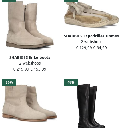
SHABBIES Espadrilles Dames
2 webshops
Palma Maat: 36 Materiaal:
€ 129,99
€ 64,99
Suède Kleur: Beige
SHABBIES Enkelboots
2 webshops
Dames Palissa Mia High Zip
€ 219,99
€ 153,99
Maat: 42 Materiaal: Suède
Kleur: Beige
50%
49%