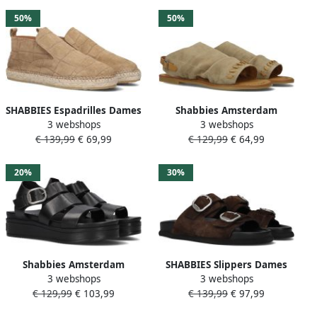
Bruin
50%
50%
SHABBIES Espadrilles Dames
Shabbies Amsterdam
3 webshops
3 webshops
Elche Lofa Maat: 43
Shabbies Dames Platte
€ 139,99
€ 69,99
€ 129,99
€ 64,99
Materiaal: Suède Kleur:
sandalen Angel Sleeve
Beige
Beige Suède
20%
30%
Shabbies Amsterdam
SHABBIES Slippers Dames
3 webshops
3 webshops
Shabbies Dames Sandalen
Inga Buckles S Maat: 40
€ 129,99
€ 103,99
€ 139,99
€ 97,99
met hak Maro Bold Zwart
Materiaal: Suède Kleur:
Leer Plateauzool
Bruin