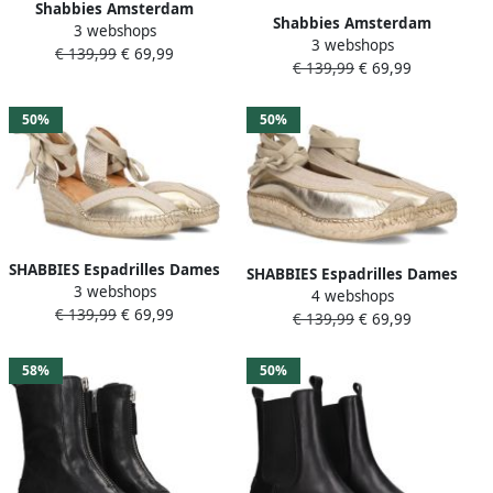
Shabbies Amsterdam
Shabbies Amsterdam
3 webshops
Dames Instappers &
3 webshops
Shabbies Kaila Ki Seven
€ 139,99
€ 69,99
Ballerina's Shabbies Palma
€ 139,99
€ 69,99
Espadrilles Zomer Schoenen
Kimono Black white Zwart
Dames Beige
50%
50%
SHABBIES Espadrilles Dames
SHABBIES Espadrilles Dames
3 webshops
Kaila Ki Seven Maat: 36
4 webshops
Palma Maat: 41 Materiaal:
€ 139,99
€ 69,99
Materiaal: Leer Kleur: Goud
€ 139,99
€ 69,99
Suède Kleur: Goud
58%
50%