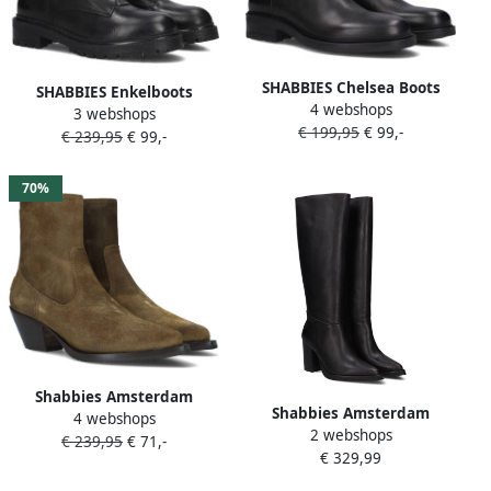
SHABBIES Chelsea Boots
SHABBIES Enkelboots
4 webshops
Dames Dean Shelley Maat:
3 webshops
Dames Tirza Zipa Maat: 37
€ 199,95
€ 99,-
37 Materiaal: Leer Kleur:
€ 239,95
€ 99,-
Materiaal: Leer Kleur: Zwart
Zwart
70%
Shabbies Amsterdam
Shabbies Amsterdam
4 webshops
Shabbies 182020399
2 webshops
Shabbies Grunch Tube
€ 239,95
€ 71,-
Enkellaarsjes Enkelboots
€ 329,99
Laarzen Leer Dames Zwart
met rits Dames Bruin