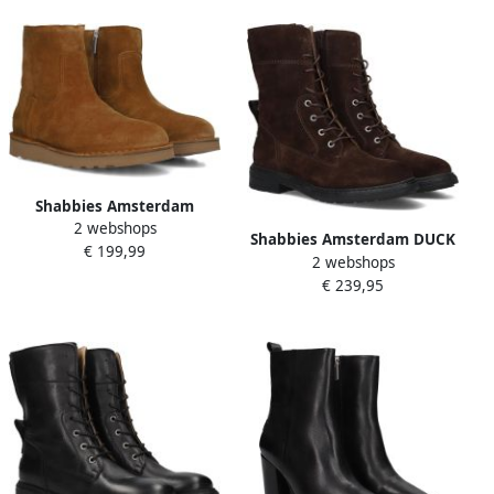
Shabbies Amsterdam
2 webshops
Shabbies Palissa Mia Zip
Shabbies Amsterdam DUCK
€ 199,99
Enkellaarsjes Enkelboots
2 webshops
LACEY NEW Boot suede
met rits Dames Camel
€ 239,95
Dark Brown