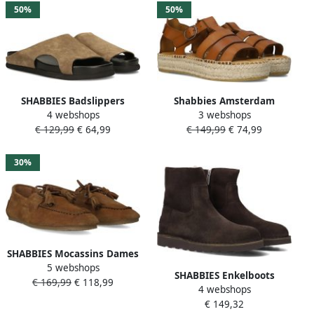
50%
50%
SHABBIES Badslippers
Shabbies Amsterdam
4 webshops
3 webshops
Dames Inga Close Maat: 41
Shabbies Dames Sandalen
€ 129,99
€ 64,99
€ 149,99
€ 74,99
Materiaal: Suède Kleur:
met hak Kira Iris Camel
Taupe
Leer Plateauzool
30%
SHABBIES Mocassins Dames
5 webshops
Ciska Mocca Maat: 41
SHABBIES Enkelboots
€ 169,99
€ 118,99
Materiaal: Suède Kleur:
4 webshops
Dames Palissa Mia Zip
Bruin
€ 149,32
Maat: 36 Materiaal: Suède