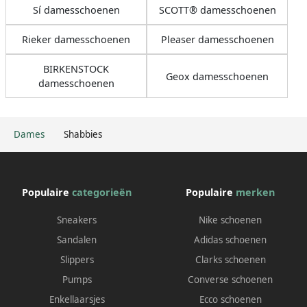
Sí damesschoenen
SCOTT® damesschoenen
Rieker damesschoenen
Pleaser damesschoenen
BIRKENSTOCK
Geox damesschoenen
damesschoenen
Dames
Shabbies
Populaire
categorieën
Populaire
merken
Sneakers
Nike schoenen
Sandalen
Adidas schoenen
Slippers
Clarks schoenen
Pumps
Converse schoenen
Enkellaarsjes
Ecco schoenen