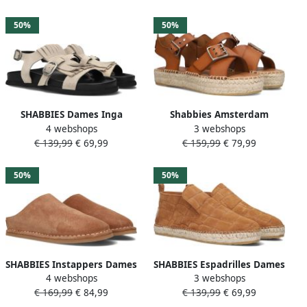
Beige
50%
50%
SHABBIES Dames Inga
Shabbies Amsterdam
4 webshops
3 webshops
Fringes Maat: 39 Materiaal:
Shabbies Dames Sandalen
€ 139,99
€ 69,99
€ 159,99
€ 79,99
Suède Kleur: Beige
met hak Kira June Camel
Leer Plateauzool
50%
50%
SHABBIES Instappers Dames
SHABBIES Espadrilles Dames
4 webshops
3 webshops
Wilja Maat: 42 Materiaal:
Elche Lofa Maat: 37
€ 169,99
€ 84,99
€ 139,99
€ 69,99
Suède Kleur: Camel
Materiaal: Suède Kleur: