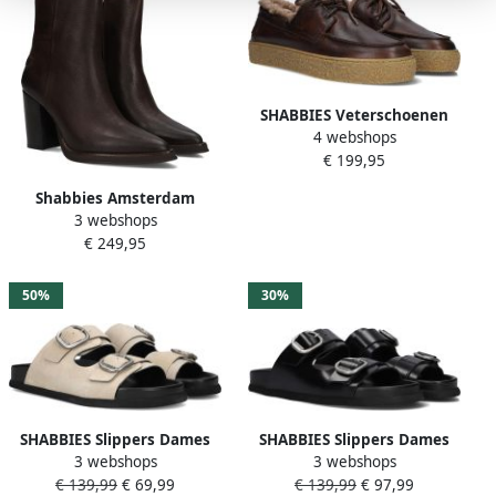
SHABBIES Veterschoenen
4 webshops
Dames Chewy Moccasin
€ 199,95
Maat: 36 Materiaal: Leer
Kleur: Bruin
Shabbies Amsterdam
3 webshops
Shabbies Grunch Ami
€ 249,95
Enkellaarsjes Enkelboots
met rits Dames Bruin
50%
30%
SHABBIES Slippers Dames
SHABBIES Slippers Dames
3 webshops
3 webshops
Inga Buckles S Maat: 36
Inga Buckles Maat: 41
€ 139,99
€ 69,99
€ 139,99
€ 97,99
Materiaal: Suède Kleur:
Materiaal: Leer Kleur: Zwart