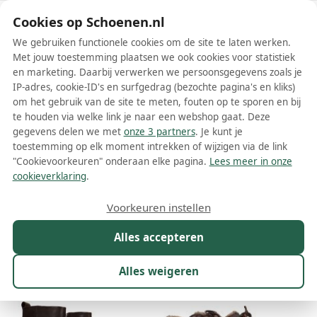
Schoenen.nl
Cookies op Schoenen.nl
We gebruiken functionele cookies om de site te laten werken.
Met jouw toestemming plaatsen we ook cookies voor statistiek
en marketing. Daarbij verwerken we persoonsgegevens zoals je
IP-adres, cookie-ID's en surfgedrag (bezochte pagina's en kliks)
om het gebruik van de site te meten, fouten op te sporen en bij
Wis filters
Alle filters
te houden via welke link je naar een webshop gaat. Deze
gegevens delen we met
onze 3 partners
. Je kunt je
Shabbies damesschoenen
toestemming op elk moment intrekken of wijzigen via de link
"Cookievoorkeuren" onderaan elke pagina.
Lees meer in onze
Meer lezen
cookieverklaring
.
Ballerinas
Boots
Enkellaarsjes
Espadrilles
Instappers
Voorkeuren instellen
Alles accepteren
Maat
Merk
1
Kleur
Prijs
Materiaal
Alles weigeren
51 resultaten: