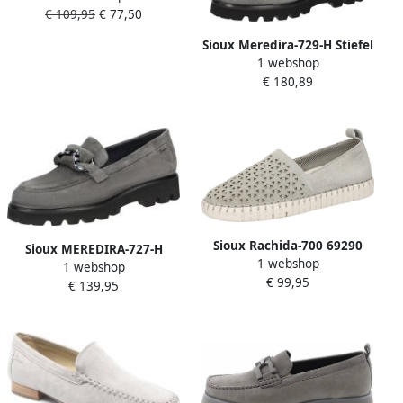
en veelzijdig
€ 109,95
€ 77,50
Veterschoen Grijs
Sioux Meredira-729-H Stiefel
1 webshop
Dames
€ 180,89
Sioux Rachida-700 69290
Sioux MEREDIRA-727-H
1 webshop
Espadrilles
1 webshop
Instappers Grijs
€ 99,95
€ 139,95