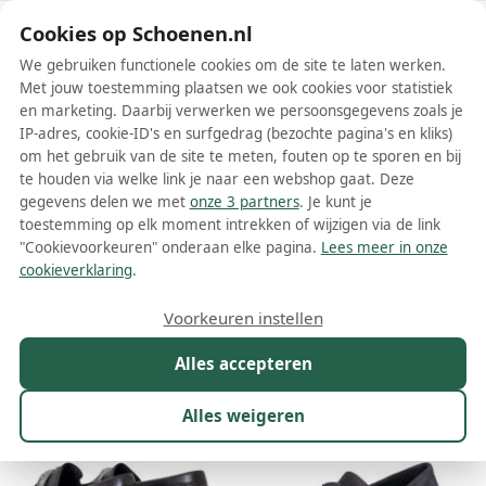
Schoenen.nl
Cookies op Schoenen.nl
We gebruiken functionele cookies om de site te laten werken.
Met jouw toestemming plaatsen we ook cookies voor statistiek
en marketing. Daarbij verwerken we persoonsgegevens zoals je
IP-adres, cookie-ID's en surfgedrag (bezochte pagina's en kliks)
om het gebruik van de site te meten, fouten op te sporen en bij
Wis filters
Alle filters
te houden via welke link je naar een webshop gaat. Deze
gegevens delen we met
onze 3 partners
. Je kunt je
Grijze Sioux damesschoenen
toestemming op elk moment intrekken of wijzigen via de link
"Cookievoorkeuren" onderaan elke pagina.
Lees meer in onze
Meer lezen
cookieverklaring
.
Boots
Enkellaarsjes
Espadrilles
Instappers
Laarzen
Voorkeuren instellen
Alles accepteren
Maat
Merk
1
Kleur
1
Prijs
Materiaal
Alles weigeren
17 resultaten: