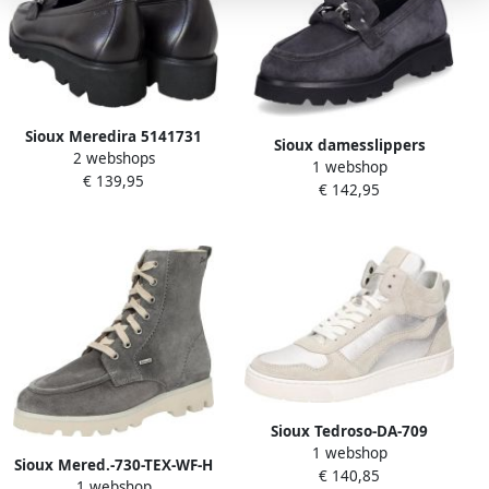
Sioux Meredira 5141731
Sioux damesslippers
2 webshops
ebenholz Grijs
1 webshop
Meredira-727-H grijs
€ 139,95
€ 142,95
Sioux Tedroso-DA-709
1 webshop
Stiefelette Dames
Sioux Mered.-730-TEX-WF-H
€ 140,85
1 webshop
Stiefel Dames