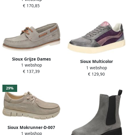
€ 170,85
Sioux Grijze Dames
Sioux Multicolor
1 webshop
Mocassins Comfortabel
1 webshop
damessneaker comfortabel
€ 137,39
Ontwerp
€ 129,90
en veelzijdig Multicolor
damessneaker comfortabel
en veelzijdig Multicolor
29%
damessneaker comfortabel
en veelzijdig Multicolor
damessneaker comfortabel
en veelzijdig Multicolor
damessneaker comfortabel
en veelzijdig Multicolor
Sioux Mokrunner-D-007
damessneaker comfortabel
1 webshop
Schnürschuh Dames