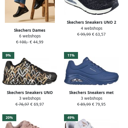
Skechers Sneakers UNO 2
4 webshops
IN-KAT-NEATO met skech-
Skechers Dames
€ 99,99
€ 63,57
air-luchtkamerzool
6 webshops
hardloopschoenen
vrijetijdsschoen lage
€ 100,-
€ 44,99
Comfortabele
schoen veterschoen
sportschoenen
9%
11%
Skechers Sneakers UNO
Skechers Sneakers met
3 webshops
3 webshops
METALLIC LOVE
sleehak Uno Stand on Air
€ 76,97
€ 69,97
€ 89,99
€ 79,95
Vrijetijdsschoen lage
Vrijetijdsschoen lage
schoen veterschoen met
schoen veterschoen met
trendy metallic-print
fijne perforatie
20%
49%