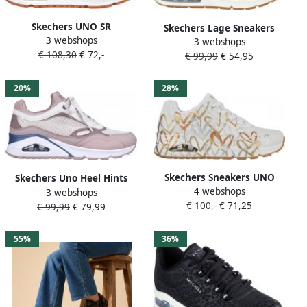
Skechers UNO SR
Skechers Lage Sneakers
3 webshops
Werkschoenen Dames
3 webshops
Uno 2 In Kat-Neato 155642-
€ 108,30
€ 72,-
Sneakers 108021EC WHT
€ 99,99
€ 54,95
OFWT Off White
20%
28%
Skechers Sneakers UNO
Skechers Uno Heel Hints
4 webshops
METALLIC LOVE
3 webshops
Sneakers Laag Roze
€ 100,-
€ 71,25
Vrijetijdsschoen lage
€ 99,99
€ 79,99
schoen veterschoen met
trendy metallic-print
55%
36%