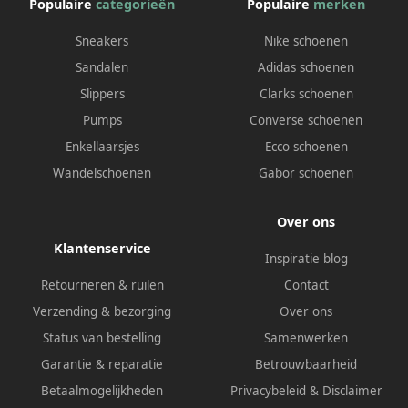
Populaire
categorieën
Populaire
merken
Sneakers
Nike schoenen
Sandalen
Adidas schoenen
Slippers
Clarks schoenen
Pumps
Converse schoenen
Enkellaarsjes
Ecco schoenen
Wandelschoenen
Gabor schoenen
Over ons
Klantenservice
Inspiratie blog
Retourneren & ruilen
Contact
Verzending & bezorging
Over ons
Status van bestelling
Samenwerken
Garantie & reparatie
Betrouwbaarheid
Betaalmogelijkheden
Privacybeleid
&
Disclaimer