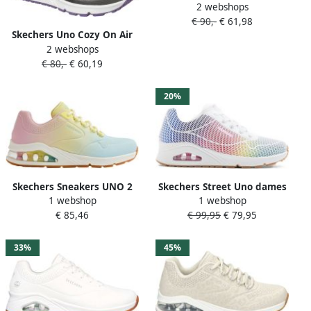
2 webshops
Sneaker nen Rood
€ 90,-
€ 61,98
Skechers Uno Cozy On Air
2 webshops
Meisjes Sneakers Gunmetal
€ 80,-
€ 60,19
20%
Skechers Sneakers UNO 2
Skechers Street Uno dames
1 webshop
1 webshop
OMBRE AWAY in heldere
sneaker Wit multi
€ 85,46
€ 99,95
€ 79,95
kleurcombinatie
vrijetijdsschoen lage
schoen veterschoen
33%
45%