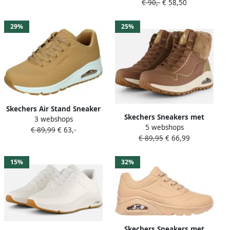
€ 90,-
€ 58,50
Kleur Roze )
29%
25%
Skechers Air Stand Sneaker
Skechers Sneakers met
3 webshops
Comfortabel Cognac Brown
5 webshops
sleehak UNO Rugged
€ 89,99
€ 63,-
Dames
€ 89,95
€ 66,99
Sneakers wedge sneakers
winterlaarzen met
hoogwaardige demping
15%
32%
Skechers Sneakers met