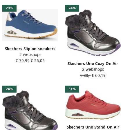
schoen veterschoen met
fijne perforatie
29%
24%
Skechers Slip-on sneakers
2 webshops
UNO SHIMMER AWAY Slipper
€ 79,99
€ 56,05
vrijetijdsschoen plateau
Skechers Uno Cozy On Air
sneaker met modieuze
2 webshops
Meisjes Sneakers Gunmetal
sleehak
€ 80,-
€ 60,19
24%
31%
Skechers Uno Stand On Air