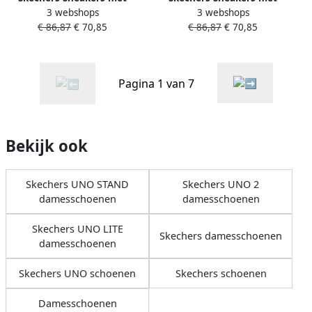
3 webshops
3 webshops
sleehak UNO-LOVING LOVE
sleehak UNO-LOVING LOVE
€ 86,87
€ 70,85
€ 86,87
€ 70,85
Vrijetijdsschoen lage
Vrijetijdsschoen lage
schoen veterschoen met
schoen veterschoen met
coole graffiti-print
coole graffiti-print
Pagina 1 van 7
Bekijk ook
Skechers UNO STAND
Skechers UNO 2
damesschoenen
damesschoenen
Skechers UNO LITE
Skechers damesschoenen
damesschoenen
Skechers UNO schoenen
Skechers schoenen
Damesschoenen