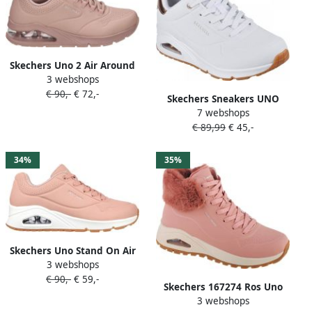
Skechers Uno 2 Air Around
3 webshops
You 155543 BLSH Roze
€ 90,-
€ 72,-
Skechers Sneakers UNO
7 webshops
GOLDEN AIR
€ 89,99
€ 45,-
Vrijetijdsschoen lage
schoen veterschoen met
metallic inzet
34%
35%
Skechers Uno Stand On Air
3 webshops
Dames Sneakers Lichtroze
€ 90,-
€ 59,-
Skechers 167274 Ros Uno
3 webshops
rugged fall air roze (38