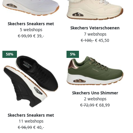
Skechers Sneakers met
Skechers Veterschoenen
5 webshops
sleehak UNO STAND ON AIR
7 webshops
UNO RUGGED FALL AIR
€ 99,99
€ 39,-
Vrijetijdsschoen lage
€ 100,-
€ 45,50
Winterlaarzen met Air-
schoen veterschoen met
Cooled Memory Foam
zacht gevoerde binnenzool
comfort binnenzool
58%
5%
Skechers Uno Shimmer
2 webshops
Away dames sneakers
€ 72,99
€ 68,99
groen Extra comfort
Memory Foam
Skechers Sneakers met
11 webshops
sleehak Uno Stand on Air
€ 96,99
€ 40,-
Vrijetijdsschoen lage