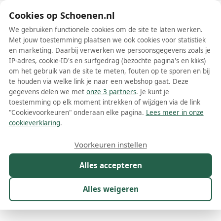
Schoenen.nl
Cookies op Schoenen.nl
We gebruiken functionele cookies om de site te laten werken.
Met jouw toestemming plaatsen we ook cookies voor statistiek
en marketing. Daarbij verwerken we persoonsgegevens zoals je
IP-adres, cookie-ID's en surfgedrag (bezochte pagina's en kliks)
om het gebruik van de site te meten, fouten op te sporen en bij
Wis filters
Alle filters
te houden via welke link je naar een webshop gaat. Deze
gegevens delen we met
onze 3 partners
. Je kunt je
Skechers UNO damesschoenen
toestemming op elk moment intrekken of wijzigen via de link
"Cookievoorkeuren" onderaan elke pagina.
Lees meer in onze
Als je op zoek bent naar een paar comfortabele, stijlvolle en
cookieverklaring
.
duurzame schoenen, dan is de Skechers UNO damesschoenen
collectie zeker de moeite waard om te overwegen. Dit populaire
Meer lezen
Voorkeuren instellen
model van het bekende merk Skechers staat bekend om zijn
veelzijdigheid, kwaliteit en innovatieve ontwerp. Met een
Alles accepteren
Boots
Enkellaarsjes
Instappers
Laarzen
Sandalen
Sn
combinatie van hoogwaardige materialen en een trendy uitstraling,
zijn de Skechers UNO schoenen perfect voor zowel sportieve
activiteiten als dagelijks gebruik.
Alles weigeren
Maat
Merk
1
Model
1
Kleur
Prijs