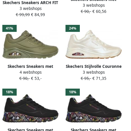
Skechers Sneakers ARCH FIT
3 webshops
sleehak UNO STAND ON AIR
3 webshops
S-MILES MILE MAKERS in
€ 90,-
€ 60,56
met zacht verdikte
€ 99,99
€ 84,99
arch fit-uitvoering
binnenzool
41%
24%
Skechers Sneakers met
Skechers Stijlvolle Couronne
4 webshops
3 webshops
sleehak UNO STAND ON AIR
Sneakers voor vrouwen
€ 90,-
€ 53,-
€ 95,-
€ 71,35
met zacht verdikte
White Dames
binnenzool
18%
18%
Skechers Sneakers met
Skechers Sneakers met