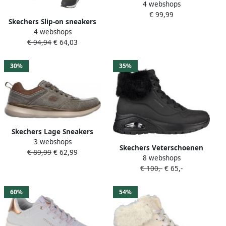
4 webshops
2.0 Veterboots cognac
€ 99,99
Skechers Slip-on sneakers
4 webshops
UNO SHIMMER AWAY Slipper
€ 94,94
€ 64,03
vrijetijdsschoen plateau
sneaker met modieuze
sleehak
30%
35%
Skechers Lage Sneakers
3 webshops
Max Protect Fast Track
Skechers Veterschoenen
€ 89,99
€ 62,99
237304-OLBK Olive Blk
8 webshops
UNO RUGGED FALL AIR
€ 100,-
€ 65,-
Winterlaarzen met Air-
Cooled Memory Foam
comfort binnenzool
60%
54%