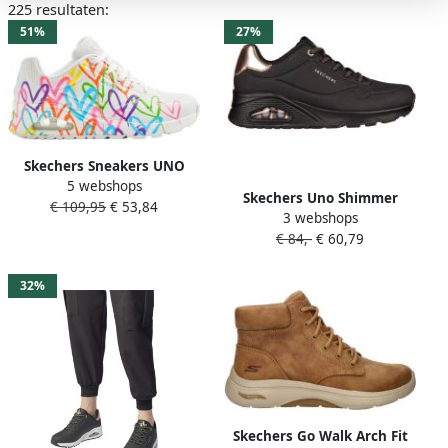
225 resultaten:
51%
27%
Skechers Sneakers UNO
5 webshops
HIGHLIGHT LOVE
Skechers Uno Shimmer
€ 109,95
€ 53,84
vrijetijdsschoen lage
3 webshops
Away 155196 BBK Vrouwen
schoen veterschoen met
€ 84,-
€ 60,79
Zwart Sneakers
hartjes-print
32%
Skechers Go Walk Arch Fit