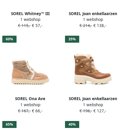
SOREL Whitney™ III
SOREL Joan enkellaarzen
1 webshop
1 webshop
gewatteerde enkellaarzen
Zwart
€ 115,-
€ 57,-
€ 214,-
€ 138,-
met veters Zwart
60%
35%
SOREL Ona Ave
SOREL Joan enkellaarzen
1 webshop
1 webshop
enkellaarzen Bruin
Bruin
€ 167,-
€ 66,-
€ 196,-
€ 127,-
65%
40%