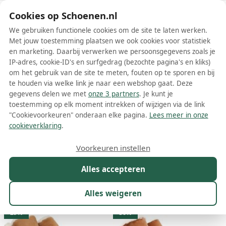
Schoenen.nl
Cookies op Schoenen.nl
We gebruiken functionele cookies om de site te laten werken.
Met jouw toestemming plaatsen we ook cookies voor statistiek
en marketing. Daarbij verwerken we persoonsgegevens zoals je
IP-adres, cookie-ID's en surfgedrag (bezochte pagina's en kliks)
om het gebruik van de site te meten, fouten op te sporen en bij
Wis filters
Alle filters
te houden via welke link je naar een webshop gaat. Deze
gegevens delen we met
onze 3 partners
. Je kunt je
Sorel dames enkelboots
toestemming op elk moment intrekken of wijzigen via de link
"Cookievoorkeuren" onderaan elke pagina.
Lees meer in onze
Meer lezen
cookieverklaring
.
Biker boots
Chelsea boots
Combat boots
Enkelboots
Voorkeuren instellen
Alles accepteren
Maat
Merk
1
Kleur
Prijs
Materiaal
Alles weigeren
25 resultaten:
29%
36%