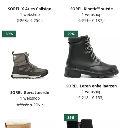
SOREL X Aries Callsign
SOREL Kinetic™ suède
1 webshop
1 webshop
Horizon enkellaarzen Zwart
sneakerlaarzen Bruin
€ 263,-
€ 250,-
€ 211,-
€ 137,-
39%
29%
SOREL Leren enkellaarzen
1 webshop
Zwart
SOREL Gewatteerde
€ 218,-
€ 153,-
1 webshop
enkellaarzen Grijs
€ 193,-
€ 116,-
35%