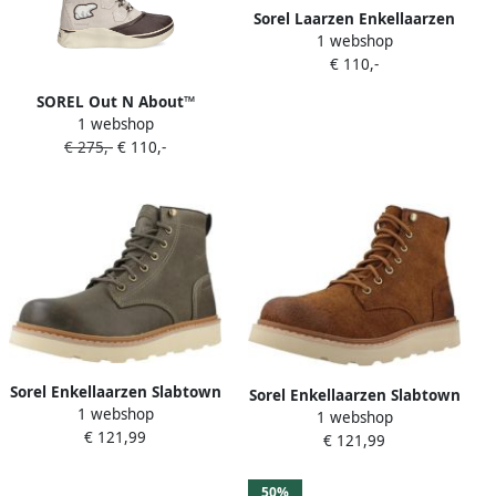
Sorel Laarzen Enkellaarzen
1 webshop
€ 110,-
SOREL Out N About™
1 webshop
enkellaarzen met logo-
€ 275,-
€ 110,-
applicatie Beige
Sorel Enkellaarzen Slabtown
Sorel Enkellaarzen Slabtown
1 webshop
62 Six Wp
1 webshop
62 Six Wp
€ 121,99
€ 121,99
50%