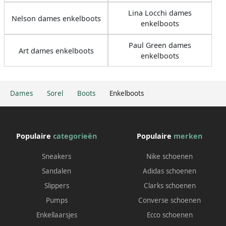
Lina Locchi dames
Nelson dames enkelboots
enkelboots
Paul Green dames
Art dames enkelboots
enkelboots
Dames
Sorel
Boots
Enkelboots
Populaire
categorieën
Populaire
merken
Sneakers
Nike schoenen
Sandalen
Adidas schoenen
Slippers
Clarks schoenen
Pumps
Converse schoenen
Enkellaarsjes
Ecco schoenen