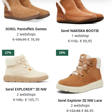
SOREL Pantoffels Dames
Sorel NAKISKA BOOTIE
2 webshops
Nakiska Bootie Maat: 36
1 webshop
Dames Sloffen Camel Brown
€ 109,95
€ 76,99
Materiaal: Textiel Kleur:
€ 110,-
€ 69,95
Natural
Cognac
27%
29%
Sorel EXPLORER™ III NW
2 webshops
LACE WP Dames Snowboots
€ 145,-
€ 105,71
Honey White Sea Salt
Sorel Explorer III NW Lace
2 webshops
WP 2077961252 Vrouwen
€ 122,66
€ 86,95
Bruin Laarzen Sneeuw