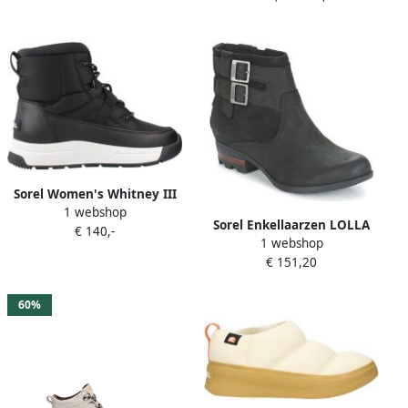
laarzen
Sorel Women's Whitney III
1 webshop
Mid WP Winterschoenen
Sorel Enkellaarzen LOLLA
€ 140,-
zwart
1 webshop
BOOTIE
€ 151,20
60%