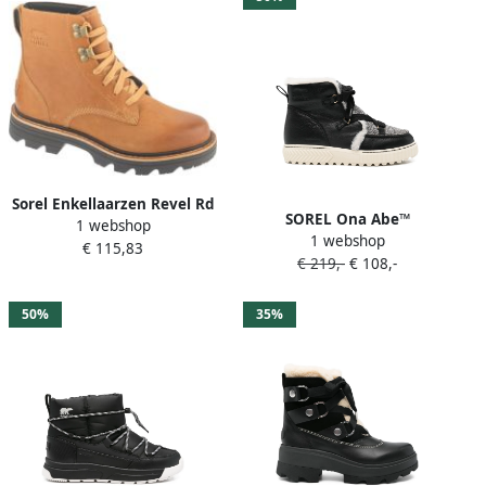
Sorel Enkellaarzen Revel Rd
SOREL Ona Abe™
1 webshop
Boot Lace Wp
1 webshop
enkellaarzen met veters
€ 115,83
€ 219,-
€ 108,-
Zwart
50%
35%