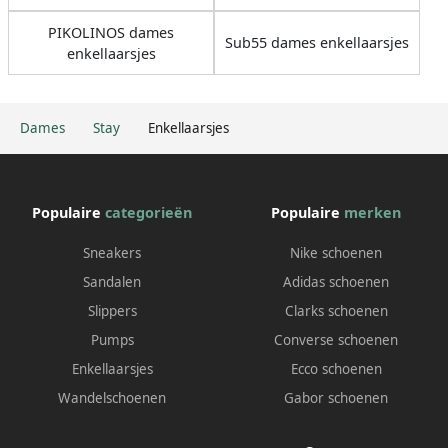
PIKOLINOS dames
Sub55 dames enkellaarsjes
enkellaarsjes
Dames
Stay
Enkellaarsjes
Populaire
categorieën
Populaire
merken
Sneakers
Nike schoenen
Sandalen
Adidas schoenen
Slippers
Clarks schoenen
Pumps
Converse schoenen
Enkellaarsjes
Ecco schoenen
Wandelschoenen
Gabor schoenen