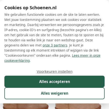
Schoenen.nl
Cookies op Schoenen.nl
We gebruiken functionele cookies om de site te laten werken.
Met jouw toestemming plaatsen we ook cookies voor statistiek
en marketing. Daarbij verwerken we persoonsgegevens zoals je
IP-adres, cookie-ID's en surfgedrag (bezochte pagina's en kliks)
om het gebruik van de site te meten, fouten op te sporen en bij
Wis filters
Alle filters
te houden via welke link je naar een webshop gaat. Deze
gegevens delen we met
onze 3 partners
. Je kunt je
Stay dames enkellaarsjes
toestemming op elk moment intrekken of wijzigen via de link
"Cookievoorkeuren" onderaan elke pagina.
Lees meer in onze
Meer lezen
cookieverklaring
.
Maat
Merk
1
Kleur
Prijs
Winkel
Sor
Voorkeuren instellen
14 resultaten:
Alles accepteren
Alles weigeren