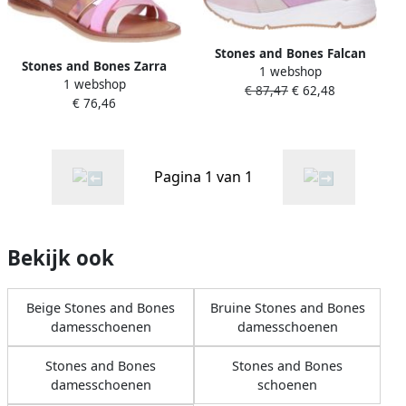
Stones and Bones Falcan
Stones and Bones Zarra
1 webshop
Roze Sneaker
1 webshop
Roze Sandaal
€ 87,47
€ 62,48
€ 76,46
Pagina 1 van 1
Bekijk ook
Beige Stones and Bones
Bruine Stones and Bones
damesschoenen
damesschoenen
Stones and Bones
Stones and Bones
damesschoenen
schoenen