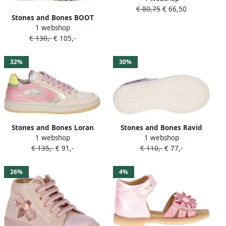
€ 80,75
€ 66,50
Stones and Bones BOOT
1 webshop
SVASA
€ 130,-
€ 105,-
32%
30%
Stones and Bones Loran
Stones and Bones Ravid
1 webshop
1 webshop
Roze Sneaker
Paarse Sneaker
€ 135,-
€ 91,-
€ 110,-
€ 77,-
26%
4%