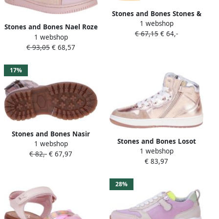
Stones and Bones Stones &
1 webshop
Bones Marv Sandaal Roze
Stones and Bones Nael Roze
€ 67,15
€ 64,-
1 webshop
Sneaker
€ 93,05
€ 68,57
17%
Stones and Bones Nasir
Stones and Bones Losot
1 webshop
Roze Velcroschoen
1 webshop
Metallic Zalmroze Sneaker
€ 82,-
€ 67,97
€ 83,97
Roze Dames
28%