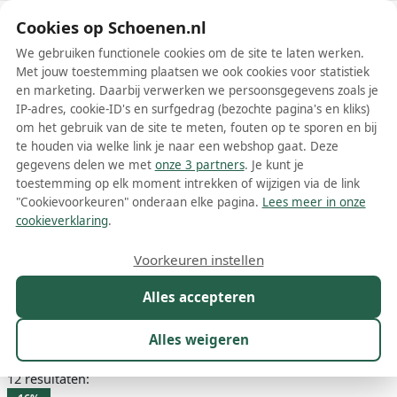
Schoenen.nl
Cookies op Schoenen.nl
We gebruiken functionele cookies om de site te laten werken.
Met jouw toestemming plaatsen we ook cookies voor statistiek
en marketing. Daarbij verwerken we persoonsgegevens zoals je
IP-adres, cookie-ID's en surfgedrag (bezochte pagina's en kliks)
om het gebruik van de site te meten, fouten op te sporen en bij
Wis filters
Alle filters
te houden via welke link je naar een webshop gaat. Deze
gegevens delen we met
onze 3 partners
. Je kunt je
Roze Stones and Bones
toestemming op elk moment intrekken of wijzigen via de link
damesschoenen
"Cookievoorkeuren" onderaan elke pagina.
Lees meer in onze
cookieverklaring
.
Meer lezen
Voorkeuren instellen
Boots
Sandalen
Sneakers
Alles accepteren
Maat
Merk
1
Kleur
1
Prijs
Winkel
Alles weigeren
12 resultaten: