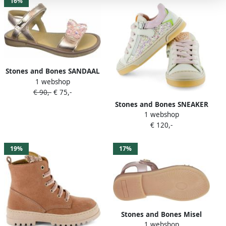
16%
Stones and Bones SANDAAL
1 webshop
ZELLY
€ 90,-
€ 75,-
Stones and Bones SNEAKER
1 webshop
DOREY
€ 120,-
19%
17%
Stones and Bones Misel
1 webshop
Sandaal Roze