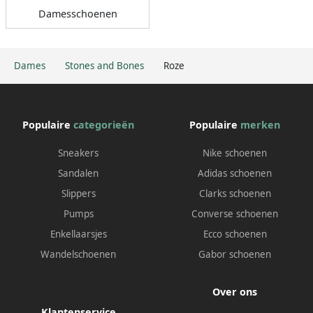
Damesschoenen
Dames
Stones and Bones
Roze
Populaire
categorieën
Populaire
merken
Sneakers
Nike schoenen
Sandalen
Adidas schoenen
Slippers
Clarks schoenen
Pumps
Converse schoenen
Enkellaarsjes
Ecco schoenen
Wandelschoenen
Gabor schoenen
Over ons
Klantenservice