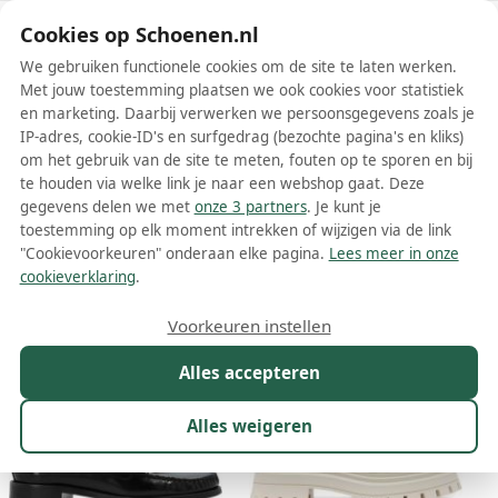
Schoenen.nl
Cookies op Schoenen.nl
We gebruiken functionele cookies om de site te laten werken.
Met jouw toestemming plaatsen we ook cookies voor statistiek
en marketing. Daarbij verwerken we persoonsgegevens zoals je
IP-adres, cookie-ID's en surfgedrag (bezochte pagina's en kliks)
om het gebruik van de site te meten, fouten op te sporen en bij
Wis filters
Alle filters
te houden via welke link je naar een webshop gaat. Deze
gegevens delen we met
onze 3 partners
. Je kunt je
Stuart Weitzman dames loafers
toestemming op elk moment intrekken of wijzigen via de link
"Cookievoorkeuren" onderaan elke pagina.
Lees meer in onze
Meer lezen
cookieverklaring
.
Maat
Merk
1
Kleur
Prijs
Materiaal
Voorkeuren instellen
100 resultaten:
Alles accepteren
Alles weigeren