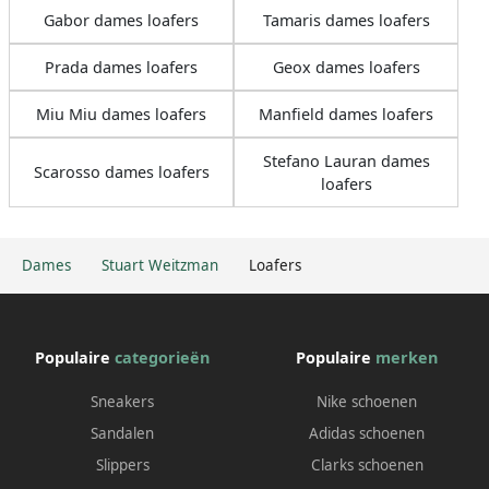
Gabor dames loafers
Tamaris dames loafers
Prada dames loafers
Geox dames loafers
Miu Miu dames loafers
Manfield dames loafers
Stefano Lauran dames
Scarosso dames loafers
loafers
Dames
Stuart Weitzman
Loafers
Populaire
categorieën
Populaire
merken
Sneakers
Nike schoenen
Sandalen
Adidas schoenen
Slippers
Clarks schoenen