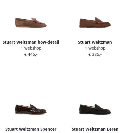
Stuart Weitzman bow-detail
Stuart Weitzman
1 webshop
1 webshop
suede loafers Bruin
Veterschoenen met ronde
€ 446,-
€ 386,-
neus Bruin
Stuart Weitzman Spencer
Stuart Weitzman Leren