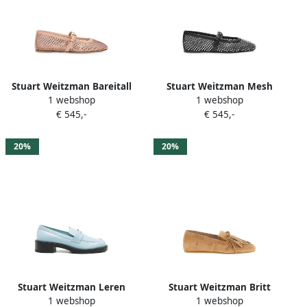
Stuart Weitzman Bareitall
Stuart Weitzman Mesh
1 webshop
1 webshop
Mary Jane ballerina's
ballerina's met kristallen
€ 545,-
€ 545,-
verfraaid met kristallen
Zwart
Roze
20%
20%
Stuart Weitzman Leren
Stuart Weitzman Britt
1 webshop
1 webshop
loafers Blauw
loafers met franje Beige