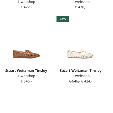
1 webshop
1 webshop
loafers met krokodillen-
loafers Bruin
€ 422,-
€ 476,-
reliëf Bruin
22%
Stuart Weitzman Tinsley
Stuart Weitzman Tinsley
1 webshop
1 webshop
geweven leren loafers Bruin
geweven leren
€ 545,-
€ 545,-
€ 424,-
bootschoenen Beige