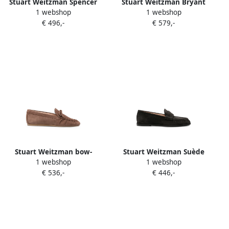
Stuart Weitzman Spencer
Stuart Weitzman Bryant
1 webshop
1 webshop
ruched-detail leather
zebra-print loafers Bruin
€ 496,-
€ 579,-
loafers Zwart
Stuart Weitzman bow-
Stuart Weitzman Suède
1 webshop
1 webshop
embellishment loafers
loafers Zwart
€ 536,-
€ 446,-
Bruin