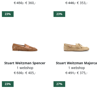
€ 450,-
€ 360,-
€ 446,-
€ 353,-
23%
23%
Stuart Weitzman Spencer
Stuart Weitzman Majorca
1 webshop
1 webshop
geweven loafers Bruin
Tinsley loafers verfraaid
€ 530,-
€ 405,-
€ 491,-
€ 375,-
met kralen Beige
23%
27%