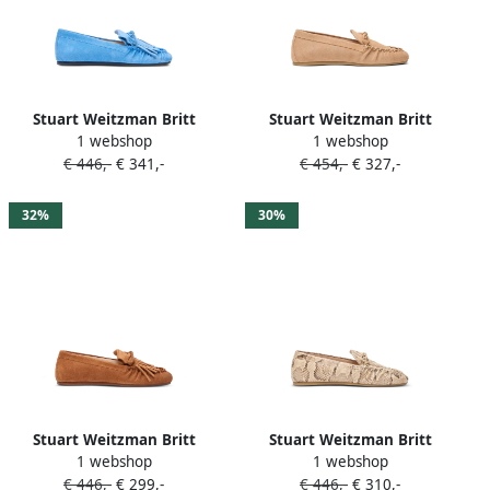
Stuart Weitzman Britt
Stuart Weitzman Britt
1 webshop
1 webshop
loafers Blauw
loafers Beige
€ 446,-
€ 341,-
€ 454,-
€ 327,-
32%
30%
Stuart Weitzman Britt
Stuart Weitzman Britt
1 webshop
1 webshop
loafers Beige
loafers Beige
€ 446,-
€ 299,-
€ 446,-
€ 310,-