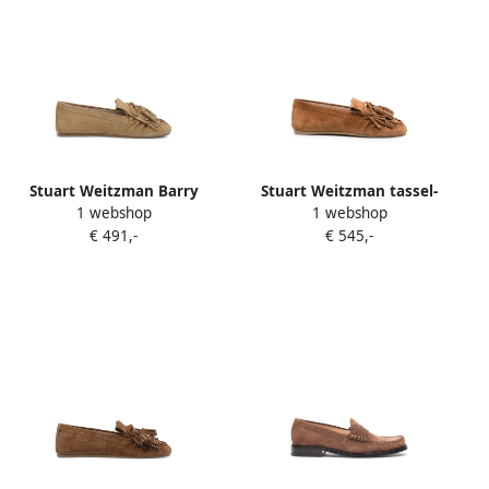
Stuart Weitzman Barry
Stuart Weitzman tassel-
1 webshop
1 webshop
stud-embellished fringe
embellished studded
€ 491,-
€ 545,-
loafers Beige
loafers Bruin