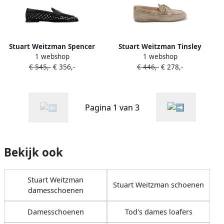
Stuart Weitzman Spencer
Stuart Weitzman Tinsley
1 webshop
1 webshop
leren loafers Zwart
loafers Beige
€ 545,-
€ 356,-
€ 446,-
€ 278,-
Pagina 1 van 3
Bekijk ook
Stuart Weitzman
Stuart Weitzman schoenen
damesschoenen
Damesschoenen
Tod's dames loafers