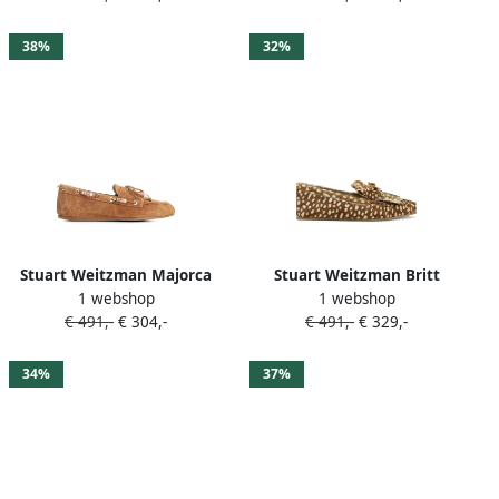
38%
32%
Stuart Weitzman Majorca
Stuart Weitzman Britt
1 webshop
1 webshop
Tinsley loafers Bruin
loafers Bruin
€ 491,-
€ 304,-
€ 491,-
€ 329,-
34%
37%