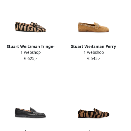
Stuart Weitzman fringe-
Stuart Weitzman Perry
1 webshop
1 webshop
detail zebra-print loafers
stud-embellished loafers
€ 625,-
€ 545,-
Beige
Bruin