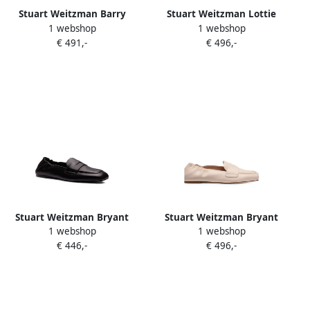
Stuart Weitzman Barry
Stuart Weitzman Lottie
1 webshop
1 webshop
fringed suede loafers Bruin
suede loafers Bruin
€ 491,-
€ 496,-
Stuart Weitzman Bryant
Stuart Weitzman Bryant
1 webshop
1 webshop
ruched loafers Zwart
elasticated leather loafers
€ 446,-
€ 496,-
Beige