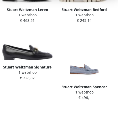
Stuart Weitzman Leren
Stuart Weitzman Bedford
1 webshop
1 webshop
laarzen Lottie Black Dames
Loafers Beige Dames
€ 463,51
€ 245,14
Stuart Weitzman Signature
1 webshop
Square Leather Loafers in
€ 228,87
zwart
Stuart Weitzman Spencer
1 webshop
suede loafers Blauw
€ 496,-