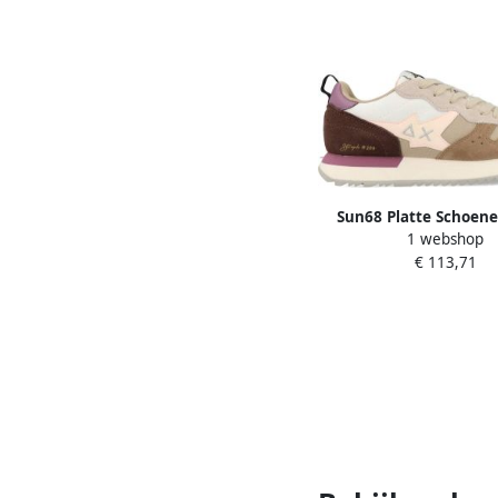
Sun68 Platte Schoene
1 webshop
Multicolor Stargirl Mu
€ 113,71
Dames