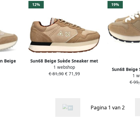
12%
19%
n Beige
Sun68 Beige Suède Sneaker met
1 webshop
lticolor
Glitterinzetten Beige Dames
Sun68 Beige 
€ 81,90
€ 71,99
1 w
Sneakers met
€ 99
Beig
Pagina 1 van 2