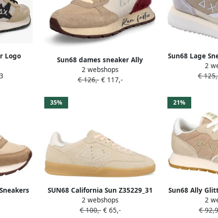
er Logo
Sun68 Lage Sne
Sun68 dames sneaker Ally
2 w
 Vrouwen
TED
2 webshops
Vintage beige
3
€ 125
€ 126,-
€ 117,-
35%
21%
 Sneakers
SUN68 California Sun Z35229_31
Sun68 Ally Glit
2 webshops
2 w
Beige
Streetw
€ 100,-
€ 65,-
€ 92,