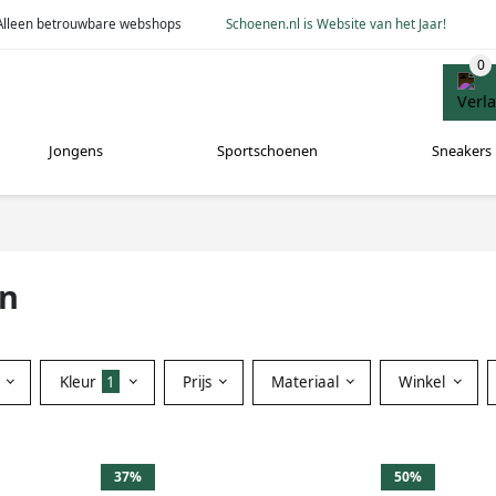
Alleen betrouwbare webshops
Schoenen.nl is Website van het Jaar!
Jongens
Sportschoenen
Sneakers
en
Kleur
1
Prijs
Materiaal
Winkel
37%
50%