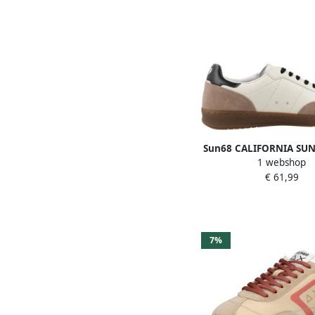
Sun68 CALIFORNIA SU
1 webshop
Beige
€ 61,99
7%