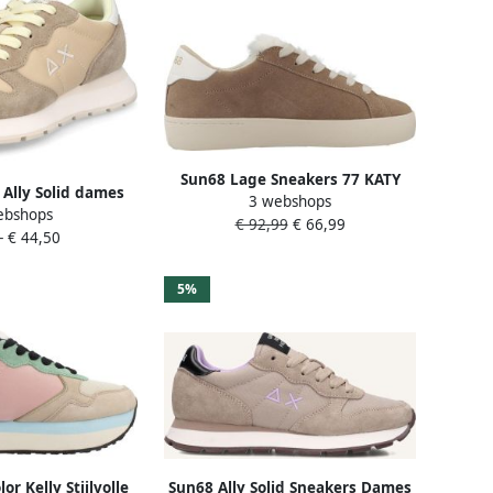
Sun68 Lage Sneakers 77 KATY
Ally Solid dames
3 webshops
WINTER
ebshops
er Beige
€ 92,99
€ 66,99
-
€ 44,50
5%
or Kelly Stijlvolle
Sun68 Ally Solid Sneakers Dames