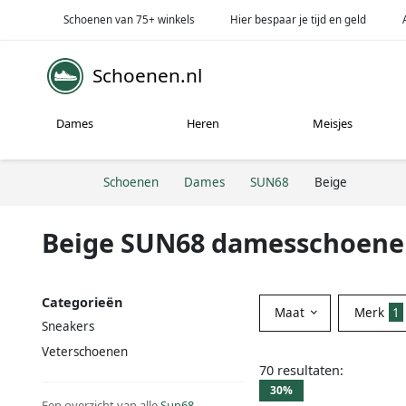
Schoenen van 75+ winkels
Hier bespaar je tijd en geld
Schoenen.nl
Dames
Heren
Meisjes
Schoenen
Dames
SUN68
Beige
Beige SUN68 damesschoen
Categorieën
Maat
Merk
1
Sneakers
Veterschoenen
70 resultaten:
30%
Een overzicht van alle
Sun68