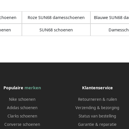
schoenen
Roze SUN68 damesschoenen
Blauwe SUN68 d
oenen
SUN68 schoenen
Damessch
Populaire
merken
Klantenservice
Nike schoenen
Retourneren & ruilen
Adidas schoenen
Verzending & bezorging
Clarks schoenen
Status van bestelling
Converse schoenen
Garantie & reparatie