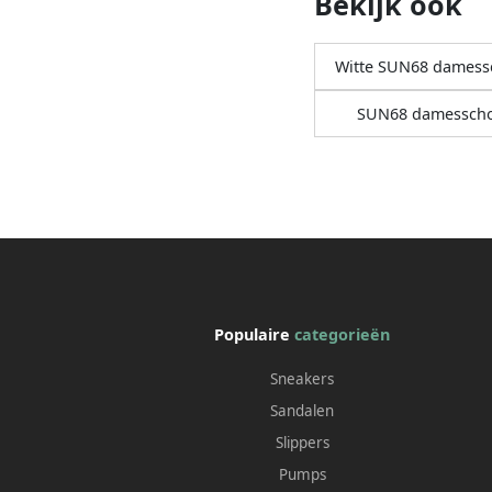
Bekijk ook
Witte SUN68 dames
SUN68 damessch
Populaire
categorieën
Sneakers
Sandalen
Slippers
Pumps