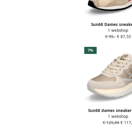
Sun68 Dames sneake
1 webshop
Runner Woman b
€ 95,-
€ 87,55
7%
Sun68 dames sneaker 
1 webshop
Teddy Fur beige 
€ 125,84
€ 117,