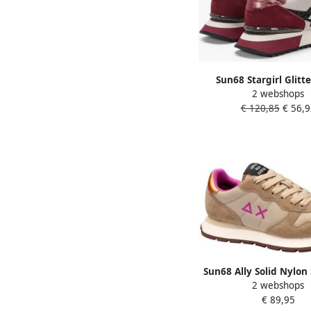
Sun68 Stargirl Glitt
2 webshops
Sneaker Fashion Wear
€ 120,85
€ 56,9
Sun68 Ally Solid Nylon
2 webshops
Dames Beige
€ 89,95