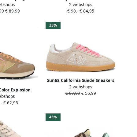
ebshops
2 webshops
Pink Dames
Beige
99
€ 89,99
€ 90,-
€ 84,95
35%
Sun68 California Suede Sneakers
2 webshops
voor Casual Stijl
Color Explosion
€ 87,99
€ 56,99
ebshops
beige combi
,-
€ 62,95
45%