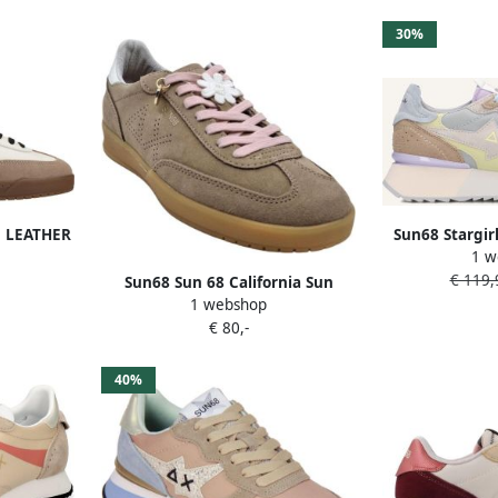
30%
N LEATHER
Sun68 Stargir
1 w
B
€ 119,
Sun68 Sun 68 California Sun
1 webshop
beige dames sneaker BZ36248
€ 80,-
40%