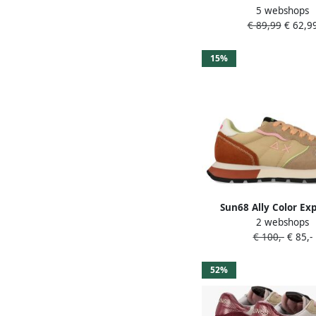
5 webshops
Beige
€ 89,99
€ 62,9
15%
Sun68 Ally Color Ex
2 webshops
Z36204_16 Bei
€ 100,-
€ 85,-
52%