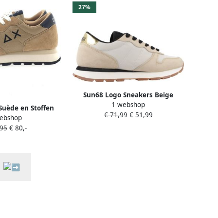
27%
Sun68 Logo Sneakers Beige
1 webshop
Dames
Suède en Stoffen
€ 71,99
€ 51,99
ebshop
 Zwarte Details
,95
€ 80,-
e Dames