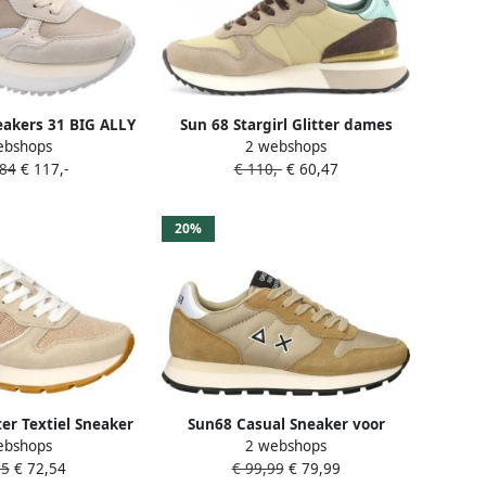
akers 31 BIG ALLY
Sun 68 Stargirl Glitter dames
ebshops
2 webshops
DY FUR
sneaker Beige multi
,84
€ 117,-
€ 110,-
€ 60,47
20%
ter Textiel Sneaker
Sun68 Casual Sneaker voor
ebshops
2 webshops
ear Vrouwen
dagelijks gebruik Yellow Dames
95
€ 72,54
€ 99,99
€ 79,99