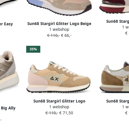
Sun68 Starg
Sun68 Stargirl Glitter Logo Beige
r Easy
1 w
Sneaker Str
1 webshop
eige
€
€ 110,-
€ 66,-
35%
Sun68 Stargirl Glitter Logo
Sun68 Starg
1 webshop
1 w
Z35212_16 Beige
Dames Sneaker
Big Ally
€ 110,-
€ 71,50
€
Z
goud
-