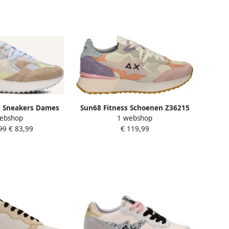
l Sneakers Dames
Sun68 Fitness Schoenen Z36215
ebshop
1 webshop
eige
Stargirl Multicolor Bianco
99
€ 83,99
€ 119,99