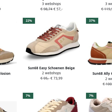
3 webshops
3 w
Sneakers Schoenen Beige Z44202
Shirt 
9
€ 98,74
€ 57,-
€ 119,
22%
37%
Sun68 Easy Schoenen Beige
2 webshops
Vrouw
plosion
Sun68 Ally 
€ 95,-
€ 73,99
2 w
ge
sneaker 
€ 100
7%
7%