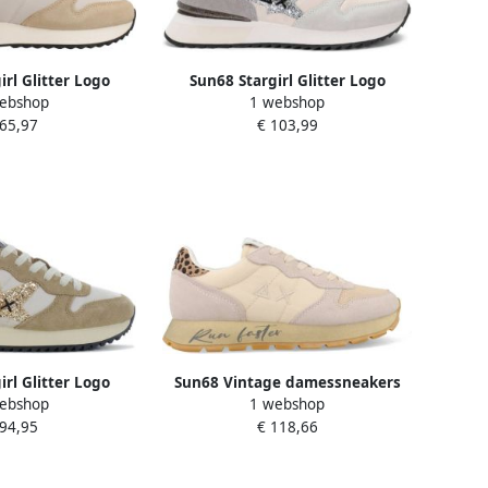
irl Glitter Logo
Sun68 Stargirl Glitter Logo
ebshop
1 webshop
eetwear Vrouwen
Schoenen Beige Vrouw
 65,97
€ 103,99
irl Glitter Logo
Sun68 Vintage damessneakers
ebshop
1 webshop
s Schoenen Beige
met honingraatneus Multicolor
 94,95
€ 118,66
44210
Dames