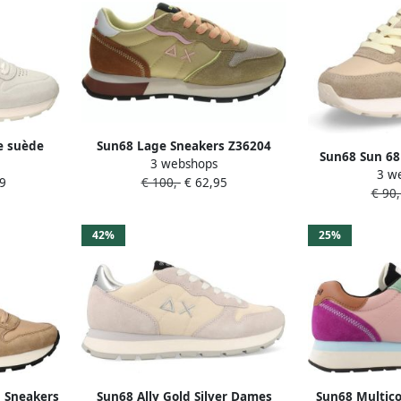
e suède
Sun68 Lage Sneakers Z36204
Sun68 Sun 68 
3 webshops
ALLY COLOR EXPLOSION-330 16
3 w
sneak
9
€ 100,-
€ 62,95
BEIGE
€ 90,
42%
25%
 Sneakers
Sun68 Ally Gold Silver Dames
Sun68 Multicol