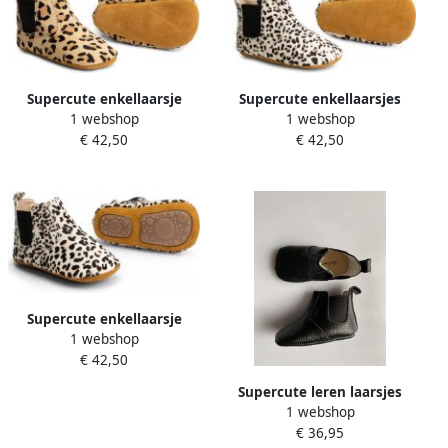
Supercute enkellaarsje
Supercute enkellaarsjes
1 webshop
1 webshop
Chelsea boots dierenprint
Chelsea boots dierenprint
€ 42,50
€ 42,50
panterprint 6 12 maanden
luipaardprint 6 12 maanden
Supercute enkellaarsje
1 webshop
Chelsea boots dierenprint
€ 42,50
luipaardprint 12 18
maanden
Supercute leren laarsjes
1 webshop
zwart 6 t m 12 maanden
€ 36,95