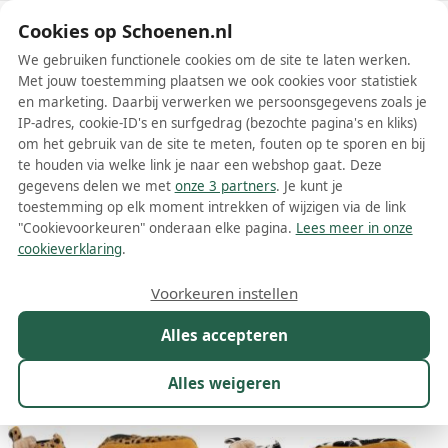
Schoenen.nl
Cookies op Schoenen.nl
We gebruiken functionele cookies om de site te laten werken.
Met jouw toestemming plaatsen we ook cookies voor statistiek
en marketing. Daarbij verwerken we persoonsgegevens zoals je
IP-adres, cookie-ID's en surfgedrag (bezochte pagina's en kliks)
om het gebruik van de site te meten, fouten op te sporen en bij
Wis filters
Alle filters
te houden via welke link je naar een webshop gaat. Deze
gegevens delen we met
onze 3 partners
. Je kunt je
Supercute dames boots
toestemming op elk moment intrekken of wijzigen via de link
"Cookievoorkeuren" onderaan elke pagina.
Lees meer in onze
Meer lezen
cookieverklaring
.
Chelsea boots
Enkelboots
Voorkeuren instellen
Alles accepteren
Maat
Merk
1
Kleur
Prijs
Winkel
Sor
Alles weigeren
8 resultaten: