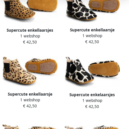
Supercute enkellaarsje
Supercute enkellaarsjes
1 webshop
1 webshop
Chelsea boots dierenprint
Chelsea boots dierenprint
€ 42,50
€ 42,50
giraffe print 12 18 maanden
bruin met zwarte stip 6 12
maanden mat
Supercute enkellaarsje
Supercute enkelaarsjes
1 webshop
Chelsea boots dierenprint
1 webshop
Chelsea boots dierenprint
€ 42,50
panterprint 12 18 maanden
€ 42,50
giraffeprint 6 12 maanden