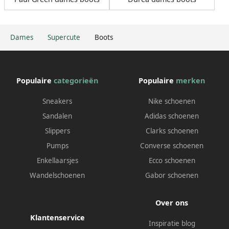
Dames
Supercute
Boots
Populaire
categorieën
Populaire
merken
Sneakers
Nike schoenen
Sandalen
Adidas schoenen
Slippers
Clarks schoenen
Pumps
Converse schoenen
Enkellaarsjes
Ecco schoenen
Wandelschoenen
Gabor schoenen
Over ons
Klantenservice
Inspiratie blog