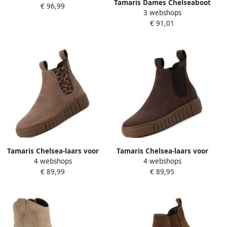
Tamaris Dames Chelseaboot
€ 96,99
stretchinzet
3 webshops
1-25992-41 378 smal
€ 91,01
Tamaris Chelsea-laars voor
Tamaris Chelsea-laars voor
4 webshops
4 webshops
dames lichtbruin
dames donkerbruin
€ 89,99
€ 89,95
luipaardprint
(mokka)