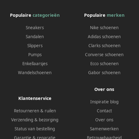
Populaire
categorieën
Populaire
merken
Sneakers
Nike schoenen
Sandalen
Adidas schoenen
Slippers
Clarks schoenen
Pumps
Converse schoenen
Enkellaarsjes
Ecco schoenen
Wandelschoenen
Gabor schoenen
Over ons
Klantenservice
Inspiratie blog
Retourneren & ruilen
Contact
Verzending & bezorging
Over ons
Status van bestelling
Samenwerken
Garantie & reparatie
Betrouwbaarheid