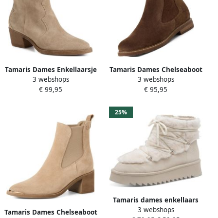
Tamaris Dames Enkellaarsje
Tamaris Dames Chelseaboot
3 webshops
3 webshops
1-25702-41 4B0 normaal
1-25056-41 381 smal
€ 99,95
€ 95,95
25%
Tamaris dames enkellaars
3 webshops
met plateauzool 1-26475-45
Tamaris Dames Chelseaboot