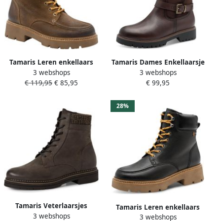
Tamaris Leren enkellaars
Tamaris Dames Enkellaarsje
3 webshops
3 webshops
voor dames 1-26903-45-310
1-26820-45 304
€ 119,95
€ 85,95
€ 99,95
Laarzen met warme voering
Laarzen Bruin
28%
Tamaris Veterlaarsjes
Tamaris Leren enkellaars
3 webshops
chocoladebruin bruin
3 webshops
voor dames 1-26903-45-003