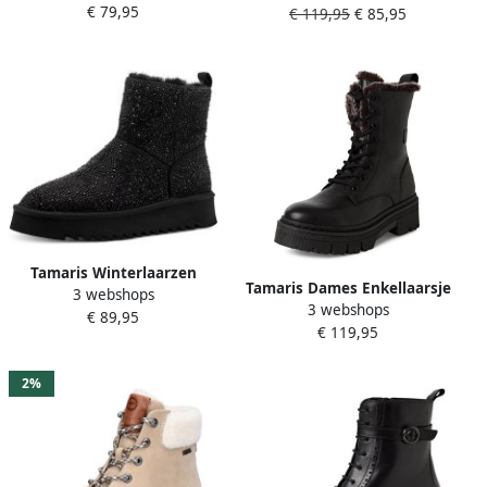
€ 79,95
gemêleerd
€ 119,95
€ 85,95
Laarzen met warme voering
Laarzen Zwart
Tamaris Winterlaarzen
Tamaris Dames Enkellaarsje
3 webshops
plateau enkellaars bezet
3 webshops
1-26240-45 003
€ 89,95
met allover-strassstenen
€ 119,95
2%