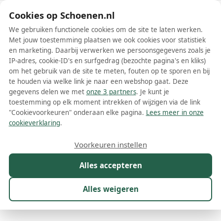
Schoenen.nl
Cookies op Schoenen.nl
We gebruiken functionele cookies om de site te laten werken.
Met jouw toestemming plaatsen we ook cookies voor statistiek
en marketing. Daarbij verwerken we persoonsgegevens zoals je
IP-adres, cookie-ID's en surfgedrag (bezochte pagina's en kliks)
om het gebruik van de site te meten, fouten op te sporen en bij
Wis filters
Alle filters
te houden via welke link je naar een webshop gaat. Deze
gegevens delen we met
onze 3 partners
. Je kunt je
Tamaris dames boots
toestemming op elk moment intrekken of wijzigen via de link
"Cookievoorkeuren" onderaan elke pagina.
Lees meer in onze
Als je op zoek bent naar stijlvolle, comfortabele en kwalitatief
cookieverklaring
.
hoogwaardige boots voor dames, zijn Tamaris dames boots een
uitstekende keuze. Tamaris is een populair merk dat bekend staat
Meer lezen
Voorkeuren instellen
om haar modieuze en betaalbare schoenen. De collectie dames
boots van Tamaris is divers en biedt voor ieder wat wils. Van
Alles accepteren
Biker boots
Chelsea boots
Enkelboots
Veterboots
enkellaarsjes tot hoge laarzen en van stoere biker boots tot
elegante sleehakken, je vindt het allemaal in het assortiment van
Tamaris.
Alles weigeren
Maat
Merk
1
Model
Kleur
Prijs
Mat