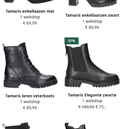
Tamaris enkellaazen met
Tamaris enkellaarzen zwart
1 webshop
glitters zwart
1 webshop
€ 69,99
€ 89,99
31%
Tamaris Elegante zwarte
Tamaris leren veterboots
1 webshop
Chelsea boots voor dames
1 webshop
zwart
€ 109,95
€ 75,-
Black Dames
€ 89,99