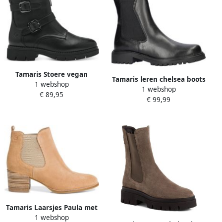
Tamaris Stoere vegan
Tamaris leren chelsea boots
1 webshop
bikerboot met rits en
1 webshop
zwart
€ 89,95
gespen Zwart Dames
€ 99,99
Tamaris Laarsjes Paula met
1 webshop
aan beide kanten