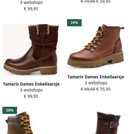
€ 79,95
€ 59,95
418 warme voering Beige
3 webshops
1-25301-45 400
€ 99,95
24%
Tamaris Dames Enkellaarsje
3 webshops
1-25212-45 305
Tamaris Dames Enkellaarsje
€ 99,95
€ 75,95
3 webshops
1-26416-45 305
€ 99,95
28%