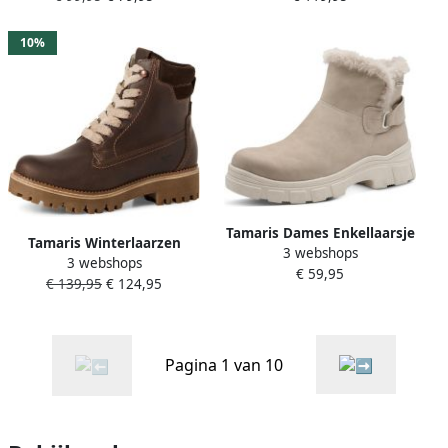
10%
Tamaris Dames Enkellaarsje
Tamaris Winterlaarzen
3 webshops
1-26825-45 375
3 webshops
veterboots outdoorschoen
€ 59,95
€ 139,95
€ 124,95
met primaloft-uitvoering
Pagina 1 van 10