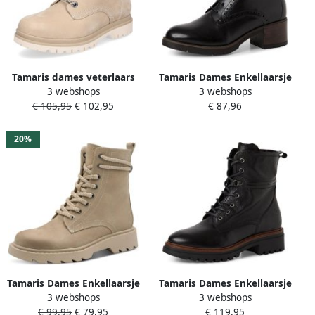
Tamaris dames veterlaars
Tamaris Dames Enkellaarsje
3 webshops
3 webshops
beige
1-25143-45 001
€ 105,95
€ 102,95
€ 87,96
20%
Tamaris Dames Enkellaarsje
Tamaris Dames Enkellaarsje
3 webshops
3 webshops
1-25219-45 375
1-26285-45 003
€ 99,95
€ 79,95
€ 119,95