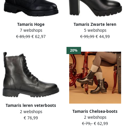
Tamaris Hoge
Tamaris Zwarte leren
7 webshops
5 webshops
veterschoenen met
Chelsea laars met 6 cm hak
€ 89,99
€ 62,97
€ 99,99
€ 44,99
decoratief bandje in
Black Dames
reptielenpatroon en gesp
20%
Tamaris leren veterboots
Tamaris Chelsea-boots
2 webshops
zwart
2 webshops
blokhak business schoen
€ 76,99
€ 79,-
€ 62,99
enkellaars met
comfortabele stretch-inzet