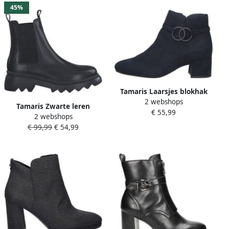
45%
Tamaris Laarsjes blokhak
2 webshops
businessschoen met
Tamaris Zwarte leren
€ 55,99
praktische binnenrits
2 webshops
Chelsea laars voor dames
€ 99,99
€ 54,99
Black Dames