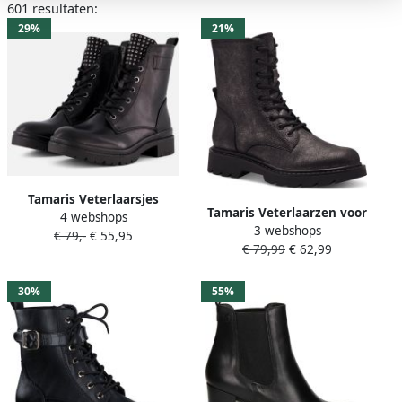
601 resultaten:
29%
21%
Tamaris Veterlaarsjes
Tamaris Veterlaarzen voor
4 webshops
blokhak veterschoenen
3 webshops
dames in effen kleuren
€ 79,-
€ 55,95
bikerboots bezet met studs
€ 79,99
€ 62,99
30%
55%