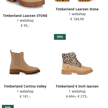
Timberland Laarzen Stone
1 webshop
Street 6 In Lace Waterproof
Timberland Laarzen STONE
€ 184,99
1 webshop
STREET
€ 95,-
50%
Timberland Cortina Valley
Timberland 6 Inch laarzen
1 webshop
1 webshop
Chelsea laarzen Beige
Beige
€ 181,-
€ 551,-
€ 275,-
50%