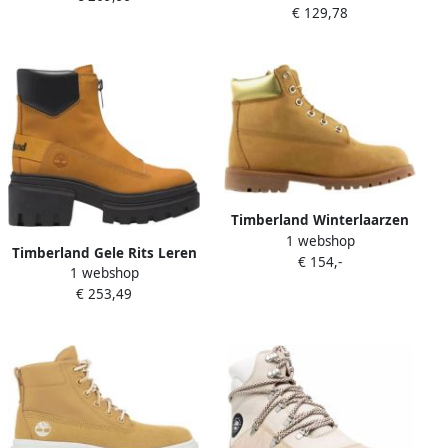
€ 129,78
BOOT Winterlaarzen
Winterlaarzen
veterschoenen
veterschoenen
winterschoenen
winterschoenen waterdicht
Timberland Winterlaarzen
1 webshop
Bruin Dames
Timberland Gele Rits Leren
€ 154,-
1 webshop
Laars Everleigh Multicolor
€ 253,49
Dames