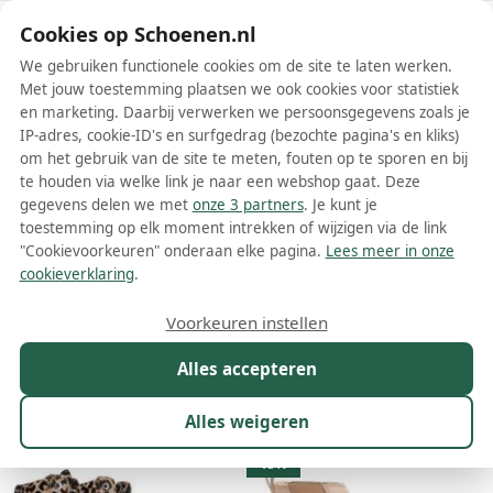
Schoenen.nl
Cookies op Schoenen.nl
We gebruiken functionele cookies om de site te laten werken.
Met jouw toestemming plaatsen we ook cookies voor statistiek
en marketing. Daarbij verwerken we persoonsgegevens zoals je
IP-adres, cookie-ID's en surfgedrag (bezochte pagina's en kliks)
om het gebruik van de site te meten, fouten op te sporen en bij
Wis filters
Alle filters
te houden via welke link je naar een webshop gaat. Deze
gegevens delen we met
onze 3 partners
. Je kunt je
Beige Timberland dames laarzen
toestemming op elk moment intrekken of wijzigen via de link
"Cookievoorkeuren" onderaan elke pagina.
Lees meer in onze
Meer lezen
cookieverklaring
.
Hoge laarzen
Veterlaarzen
Voorkeuren instellen
Alles accepteren
Maat
Merk
1
Kleur
1
Prijs
Materiaal
Alles weigeren
28 resultaten:
15%