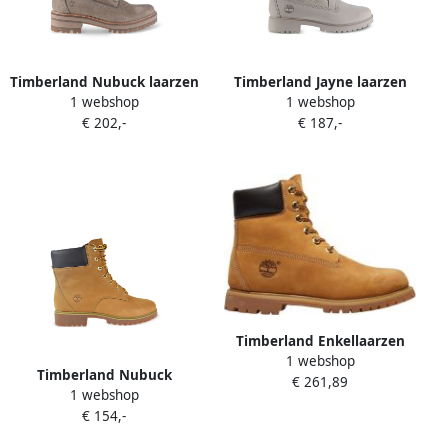
Timberland Nubuck laarzen
Timberland Jayne laarzen
1 webshop
1 webshop
Beige
met dubbele gesp Beige
€ 202,-
€ 187,-
Timberland Enkellaarzen
1 webshop
Boots Premium Beige
Timberland Nubuck
€ 261,89
(Women's)
1 webshop
waterproof laarzen Beige
€ 154,-