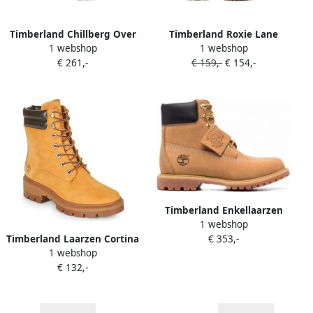
Timberland Chillberg Over
Timberland Roxie Lane
1 webshop
1 webshop
the Chill laarzen Beige
laarzen Beige
€ 261,-
€ 159,-
€ 154,-
Timberland Enkellaarzen
1 webshop
met veters Beige
Timberland Laarzen Cortina
€ 353,-
1 webshop
Valley 6in BT WP
€ 132,-