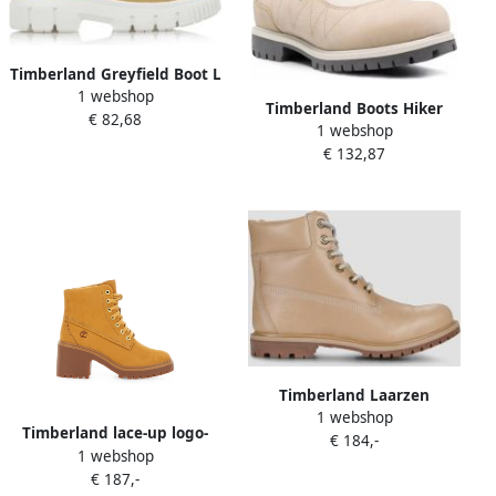
Timberland Greyfield Boot L
1 webshop
f Wheat Dames
Timberland Boots Hiker
€ 82,68
1 webshop
Boots in beige
€ 132,87
Timberland Laarzen
1 webshop
Premium 6 INCH
Timberland lace-up logo-
€ 184,-
1 webshop
debossed ankle boots Beige
€ 187,-