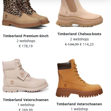
Timberland Chelsea-boots
Timberland Premium 6inch
2 webshops
ROXIE LANEMID CHELSEA
2 webshops
laarzen voor vrouwen
€ 134,99
€ 114,23
BOOT Enkellaarsjes
€ 178,19
winterschoenen
enkellaarsjes
Timberland Veterschoenen
Timberland Veterschoenen
1 webshop
Premium 6 INCH
1 webshop
CORA VALLEY6 INCH LACE
€ 269,99
VETERSCHOEN