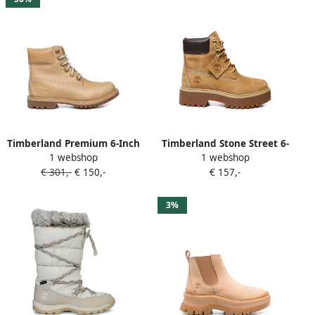
Timberland Premium 6-Inch
Timberland Stone Street 6-
1 webshop
1 webshop
laarzen Beige
Inch laarzen Beige
€ 301,-
€ 150,-
€ 157,-
3%