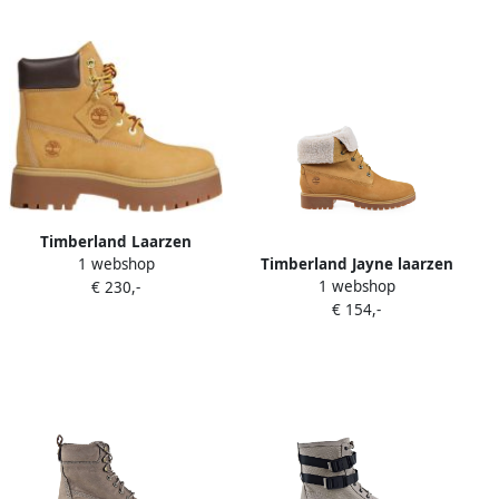
Timberland Laarzen
Timberland Jayne laarzen
1 webshop
Bottines 6 Inch Up Stone
1 webshop
met fleece afwerking Beige
€ 230,-
Street imperméables
€ 154,-