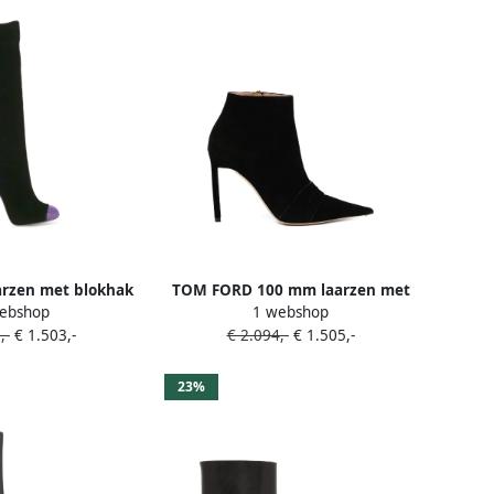
rzen met blokhak
TOM FORD 100 mm laarzen met
ebshop
1 webshop
len Zwart
puntige neus Zwart
,-
€ 1.503,-
€ 2.094,-
€ 1.505,-
23%