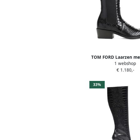
TOM FORD Laarzen met
1 webshop
Zwart
€ 1.180,-
33%