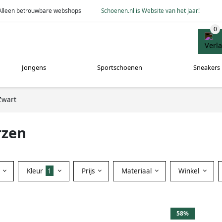
Alleen betrouwbare webshops
Schoenen.nl is Website van het Jaar!
Jongens
Sportschoenen
Sneakers
Zwart
rzen
Kleur
1
Prijs
Materiaal
Winkel
58%