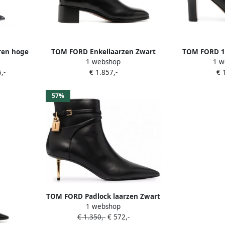
ren hoge
TOM FORD Enkellaarzen Zwart
TOM FORD 1
1 webshop
1 w
laarz
,-
€ 1.857,-
€ 
57%
TOM FORD Padlock laarzen Zwart
1 webshop
€ 1.350,-
€ 572,-