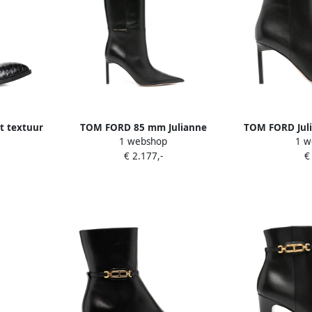
 textuur
TOM FORD 85 mm Julianne
TOM FORD Juli
1 webshop
1 w
knielaarzen Zwart
puntige
€ 2.177,-
€