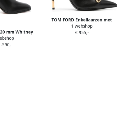
TOM FORD Enkellaarzen met
1 webshop
kettingdetail Zwart
20 mm Whitney
€ 955,-
ebshop
en Zwart
1.590,-