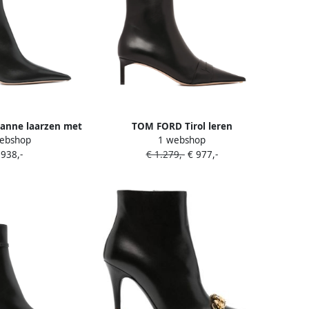
anne laarzen met
TOM FORD Tirol leren
ebshop
1 webshop
 neus Zwart
enkellaarzen Zwart
 938,-
€ 1.279,-
€ 977,-