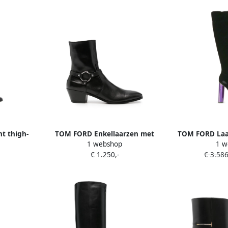
t thigh-
TOM FORD Enkellaarzen met
TOM FORD Laa
1 webshop
1 w
rt
harnas-detail Zwart
en kra
€ 1.250,-
€ 3.586