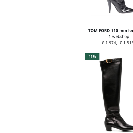
TOM FORD 110 mm le
1 webshop
laarzen Zwart
€ 1.974,-
€ 1.316
41%