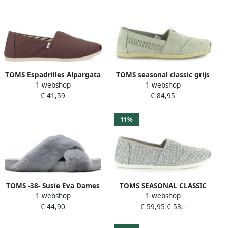
TOMS Espadrilles Alpargata
TOMS seasonal classic grijs
1 webshop
1 webshop
met kleine stretchinzet
€ 41,59
€ 84,95
11%
TOMS -38- Susie Eva Dames
TOMS SEASONAL CLASSIC
1 webshop
1 webshop
Sloffen Grey
Grijs
€ 44,90
€ 59,95
€ 53,-