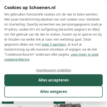
Schoenen.nl
Cookies op Schoenen.nl
We gebruiken functionele cookies om de site te laten werken.
Met jouw toestemming plaatsen we ook cookies voor statistiek
en marketing. Daarbij verwerken we persoonsgegevens zoals je
IP-adres, cookie-ID's en surfgedrag (bezochte pagina's en kliks)
om het gebruik van de site te meten, fouten op te sporen en bij
Wis filters
Alle filters
te houden via welke link je naar een webshop gaat. Deze
gegevens delen we met
onze 3 partners
. Je kunt je
Grijze TOMS damesschoenen
toestemming op elk moment intrekken of wijzigen via de link
"Cookievoorkeuren" onderaan elke pagina.
Lees meer in onze
Meer lezen
cookieverklaring
.
Espadrilles
Instappers
Laarzen
Loafers
Mocassins
M
Voorkeuren instellen
Alles accepteren
Maat
Merk
1
Kleur
1
Prijs
Materiaal
Alles weigeren
44 resultaten:
25%
50%