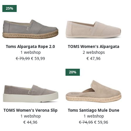
25%
Toms Alpargata Rope 2.0
TOMS Women's Alpargata
1 webshop
2 webshops
Espadrilles Grijs
Espadrilles Sneakers grijs
€ 79,99
€ 59,99
€ 47,96
beige
20%
TOMS Women's Verona Slip
Toms Santiago Mule Dune
1 webshop
1 webshop
On Sneakers grijs beige
Suede
€ 44,96
€ 74,95
€ 59,96