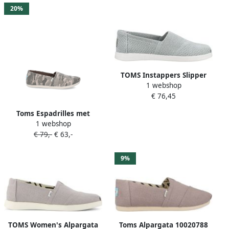
20%
TOMS Instappers Slipper
1 webshop
€ 76,45
Toms Espadrilles met
1 webshop
camouflageprint Grijs
€ 79,-
€ 63,-
9%
TOMS Women's Alpargata
Toms Alpargata 10020788