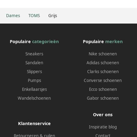
Dames
TOMS
Grijs
Populaire
categorieën
Populaire
merken
Sneakers
Nike schoenen
Sandalen
Adidas schoenen
Slippers
Clarks schoenen
Pumps
Converse schoenen
Enkellaarsjes
Ecco schoenen
Wandelschoenen
Gabor schoenen
Over ons
Klantenservice
Inspiratie blog
Retourneren & ruilen
Contact