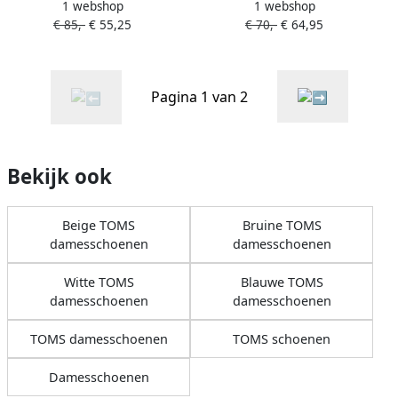
1 webshop
1 webshop
10020166 Grijs
10020161 Grijs
€ 85,-
€ 55,25
€ 70,-
€ 64,95
Pagina 1 van 2
Bekijk ook
Beige TOMS
Bruine TOMS
damesschoenen
damesschoenen
Witte TOMS
Blauwe TOMS
damesschoenen
damesschoenen
TOMS damesschoenen
TOMS schoenen
Damesschoenen