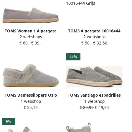
TOMS Women's Alpargata
TOMS Alpargata 10016444
2 webshops
2 webshops
Rope Recycled Cotton
Grijs
€ 60,-
€ 39,-
€ 50,-
€ 32,50
Sneakers beige
44%
TOMS Damesslippers Oslo
TOMS Santiago espadrilles
1 webshop
1 webshop
van suède
€ 55,16
€ 89,99
€ 49,94
6%