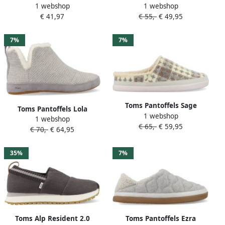
1 webshop
1 webshop
Plus Sneakers grijs
Grijs
€ 41,97
€ 55,-
€ 49,95
7%
7%
Toms Pantoffels Sage
Toms Pantoffels Lola
1 webshop
10020178 Grijs
1 webshop
10020156 Grijs
€ 65,-
€ 59,95
€ 70,-
€ 64,95
35%
7%
Toms Alp Resident 2.0
Toms Pantoffels Ezra