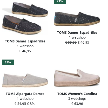
21%
TOMS Dames Espadrilles
1 webshop
Alpargata Wm Grijs
TOMS Dames Espadrilles
€ 59,95
€ 46,95
1 webshop
Alpargata Wm Grijs
€ 46,95
29%
TOMS Alpargata Dames
TOMS Women's Carolina
1 webshop
3 webshops
Espadrille Grey
Sneakers beige
€ 54,95
€ 39,-
€ 63,96