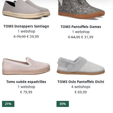
TOMS Instappers Santiago
TOMS Pantoffels Dames
1 webshop
Maat: 44 Materiaal: Canvas
1 webshop
Lola Maat: 38 39 Materiaal:
€ 79,99
€ 59,99
Kleur: Grijs
€ 64,95
€ 31,99
Textiel Kleur: Grijs
Toms suède espadrilles
TOMS Oslo Pantoffels Dicht
1 webshop
4 webshops
lichtgrijs
Grijs
€ 79,99
€ 69,99
21%
35%