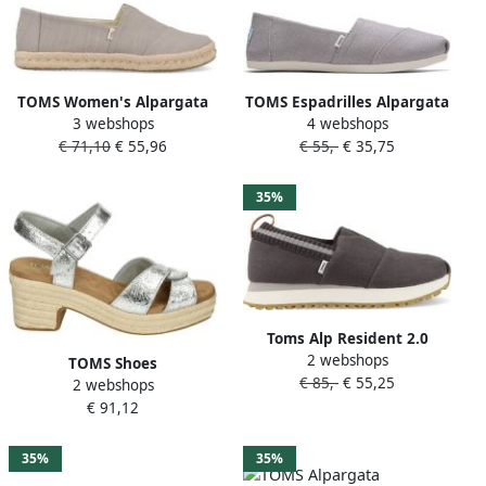
TOMS Women's Alpargata
TOMS Espadrilles Alpargata
3 webshops
4 webshops
Rope 2.0 Sneakers grijs
met zacht verdikte
€ 71,10
€ 55,96
€ 55,-
€ 35,75
beige
binnenzool
35%
Toms Alp Resident 2.0
2 webshops
10020166 Grijs
TOMS Shoes
€ 85,-
€ 55,25
2 webshops
ISLA~~~~~~~~~~~~~~~~~~~~~~~~~~
€ 91,12
Sandalen met hakDames
Sandalen Metallics
35%
35%