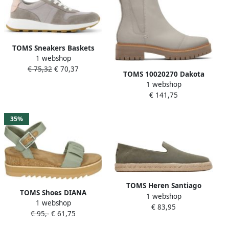
TOMS Sneakers Baskets
1 webshop
femme Travel Lite Retro
€ 75,32
€ 70,37
TOMS 10020270 Dakota
1 webshop
Damesschoenen Laarzen
€ 141,75
Grijs
35%
TOMS Heren Santiago
TOMS Shoes DIANA
1 webshop
Loafers Groen
1 webshop
Volwassenen Sandalen met
€ 83,95
€ 95,-
€ 61,75
hakDames Sandalen Groen