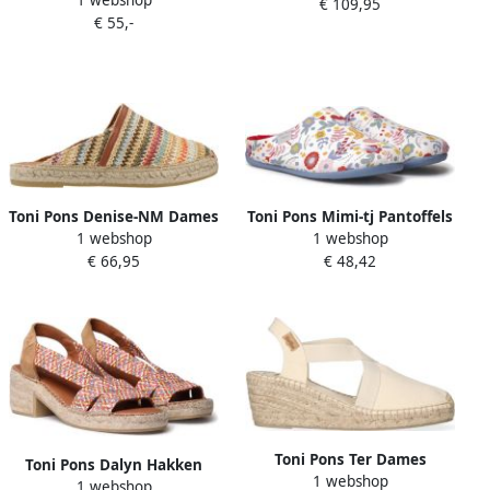
1 webshop
€ 109,95
€ 55,-
Toni Pons Denise-NM Dames
Toni Pons Mimi-tj Pantoffels
1 webshop
1 webshop
Espadrilles Raffia Multi
Wit Vrouw
€ 66,95
€ 48,42
Toni Pons Ter Dames
Toni Pons Dalyn Hakken
1 webshop
Espadrilles Cru
1 webshop
Sandalen Veelkleurig Vrouw