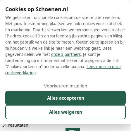
Schoenen.nl
Cookies op Schoenen.nl
We gebruiken functionele cookies om de site te laten werken.
Met jouw toestemming plaatsen we ook cookies voor statistiek
en marketing. Daarbij verwerken we persoonsgegevens zoals je
IP-adres, cookie-ID's en surfgedrag (bezochte pagina's en kliks)
om het gebruik van de site te meten, fouten op te sporen en bij
Wis filters
Alle filters
te houden via welke link je naar een webshop gaat. Deze
gegevens delen we met
onze 3 partners
. Je kunt je
Multicolors Toni Pons
toestemming op elk moment intrekken of wijzigen via de link
damesschoenen
"Cookievoorkeuren" onderaan elke pagina.
Lees meer in onze
cookieverklaring
.
Meer lezen
Voorkeuren instellen
Boots
Espadrilles
Pantoffels
Pumps
Sandalen
Sleeh
Alles accepteren
Maat
Merk
1
Kleur
1
Prijs
Materiaal
Alles weigeren
31 resultaten: