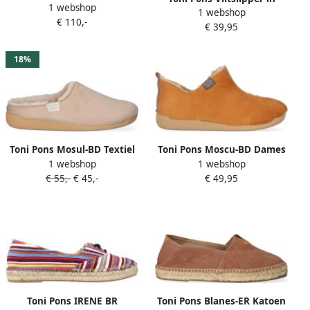
1 webshop
Espadrilles Onades
1 webshop
klompvorm voor dames
€ 110,-
€ 39,95
MAUI-NM
18%
Toni Pons Mosul-BD Textiel
Toni Pons Moscu-BD Dames
1 webshop
1 webshop
Dames Pantoffels Pedra
Pantoffels Cuiro
€ 55,-
€ 45,-
€ 49,95
Toni Pons IRENE BR
Toni Pons Blanes-ER Katoen