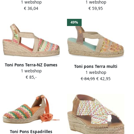
1 webshop
1 webshop
Veelkleurig
Espadrilles Bru
€ 36,04
€ 59,95
49%
Toni Pons Terra-NZ Dames
Toni pons Terra multi
1 webshop
Espadrilles Multi
1 webshop
€ 85,-
€ 84,95
€ 42,95
Toni Pons Espadrilles