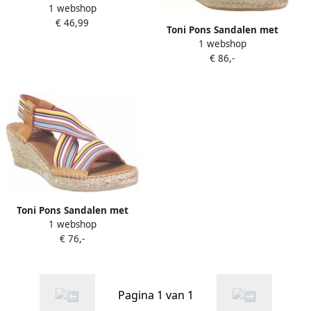
1 webshop
Georgina
€ 46,99
Toni Pons Sandalen met
1 webshop
sleehak Masai
€ 86,-
Toni Pons Sandalen met
1 webshop
sleehak Tina
€ 76,-
Pagina 1 van 1