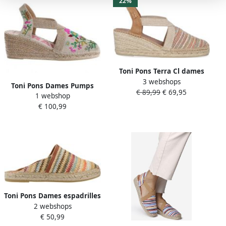
22%
Toni Pons Terra Cl dames
3 webshops
sandaal Multi
Toni Pons Dames Pumps
€ 89,99
€ 69,95
1 webshop
Mont Joi Floral Multi
€ 100,99
Toni Pons Dames espadrilles
2 webshops
in muiltjesstijl van
€ 50,99
veelkleurig raffia DENISE-