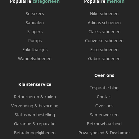
Populaire
categorieën
Populaire
merken
Sneakers
Nike schoenen
Sandalen
Adidas schoenen
Slippers
Clarks schoenen
Pumps
Converse schoenen
Enkellaarsjes
Ecco schoenen
Wandelschoenen
Gabor schoenen
Over ons
Klantenservice
Inspiratie blog
Retourneren & ruilen
Contact
Verzending & bezorging
Over ons
Status van bestelling
Samenwerken
Garantie & reparatie
Betrouwbaarheid
Betaalmogelijkheden
Privacybeleid
&
Disclaimer