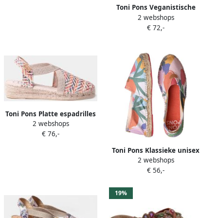
NM
Toni Pons Veganistische
2 webshops
espadrille van gestreept
€ 72,-
katoen voor dames met
sleehak VINAROS
Toni Pons Platte espadrilles
2 webshops
voor dames van veelkleurig
€ 76,-
raffia VERA-MS
Toni Pons Klassieke unisex
2 webshops
espadrille met print
€ 56,-
BLANES-TJ
19%