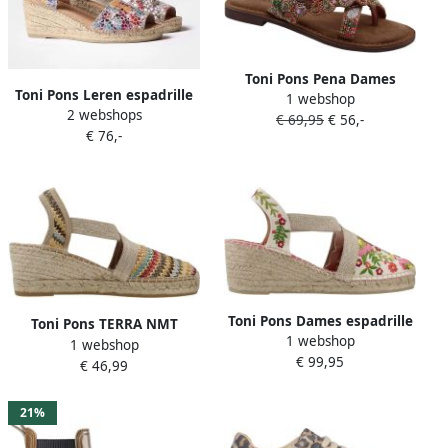
Toni Pons Pena Dames
Toni Pons Leren espadrille
1 webshop
Teenslippers Pink
2 webshops
met middelhoge sleehak en
€ 69,95
€ 56,-
€ 76,-
open achterkant TEIDE-PM
Toni Pons Dames espadrille
Toni Pons TERRA NMT
1 webshop
met sleehak en veelkleurig
1 webshop
Veelkleurig
€ 99,95
borduurwerk MONTJOI
€ 46,99
21%