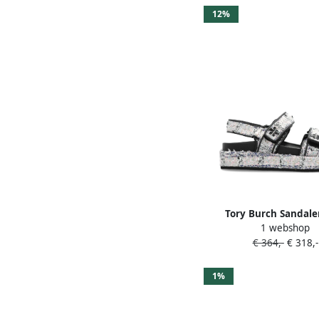
12%
Tory Burch Sandal
1 webshop
logodetail en bandj
€ 364,-
€ 318,-
1%