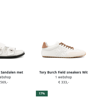
 Sandalen met
Tory Burch Field sneakers Wit
ebshop
1 webshop
islot Wit
 569,-
€ 333,-
17%