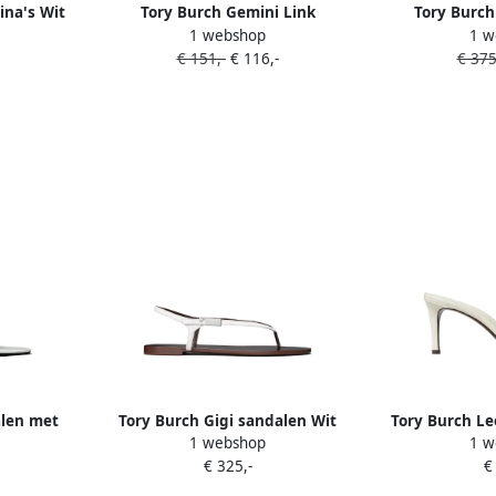
ina's Wit
Tory Burch Gemini Link
Tory Burch
1 webshop
1 w
teenslippers Wit
logod
€ 151,-
€ 116,-
€ 375
alen met
Tory Burch Gigi sandalen Wit
Tory Burch Le
1 webshop
1 w
ha
€ 325,-
€