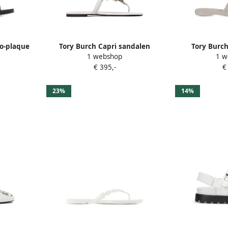
o-plaque
Tory Burch Capri sandalen
Tory Burch
1 webshop
1 w
Wit
verfraaid met metaal Wit
teensl
€ 395,-
€
23%
14%