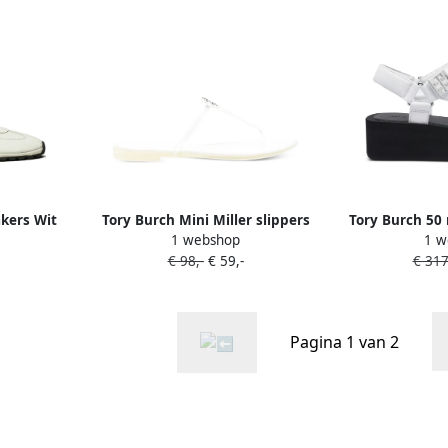
kers Wit
Tory Burch Mini Miller slippers
Tory Burch 50
1 webshop
1 w
Wit
platea
€ 98,-
€ 59,-
€ 317
Pagina 1 van 2