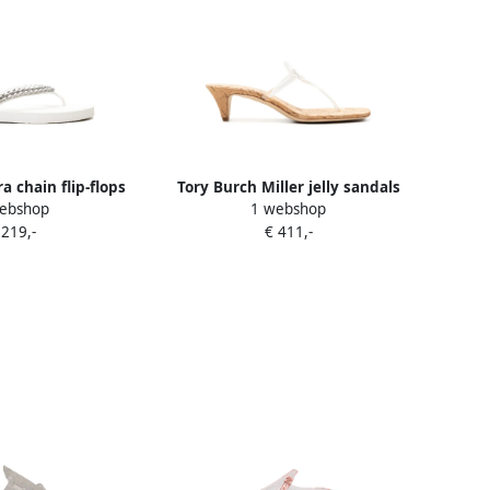
a chain flip-flops
Tory Burch Miller jelly sandals
ebshop
1 webshop
Wit
Wit
 219,-
€ 411,-