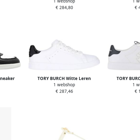
1 webshop
1 w
Schoenen
Loafer Platte Schoenen White
Kleurblok Ont
€ 284,80
€ 
Dames
neaker
TORY BURCH Witte Leren
TORY BURC
1 webshop
1 w
es
Modieuze Sneakers voor Dames
Sneakers Vet
€ 287,46
€ 
White Dames
Zool W