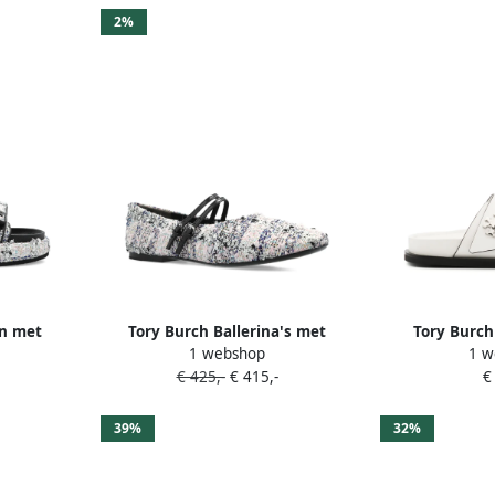
2%
en met
Tory Burch Ballerina's met
Tory Burch
1 webshop
1 w
es Wit
bandje Wit
draa
€ 425,-
€ 415,-
€
39%
32%