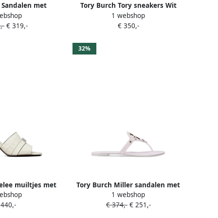
 Sandalen met
Tory Burch Tory sneakers Wit
ebshop
1 webshop
etail Wit
,-
€ 319,-
€ 350,-
32%
elee muiltjes met
Tory Burch Miller sandalen met
ebshop
1 webshop
k Wit
uitgesneden details Wit
 440,-
€ 374,-
€ 251,-