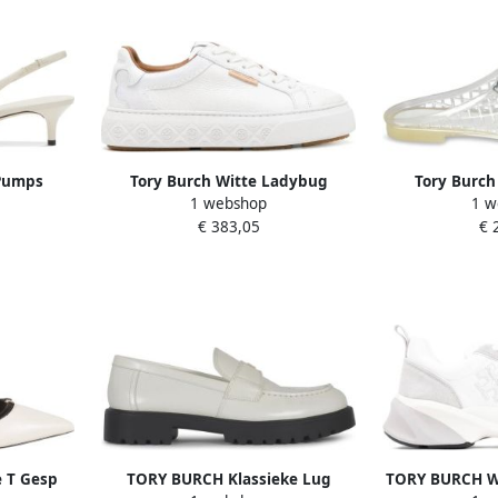
Pumps
Tory Burch Witte Ladybug
Tory Burch
1 webshop
1 w
s26
Sneakers voor Vrouwen
Sandalen 
€ 383,05
€ 
 T Gesp
TORY BURCH Klassieke Lug
TORY BURCH Wi