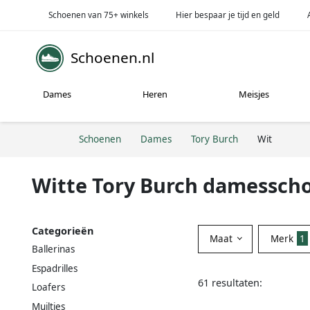
Schoenen van 75+ winkels
Hier bespaar je tijd en geld
Schoenen.nl
Dames
Heren
Meisjes
Schoenen
Dames
Tory Burch
Wit
Witte Tory Burch damessch
Categorieën
Maat
Merk
1
Ballerinas
Espadrilles
61 resultaten:
Loafers
Muiltjes