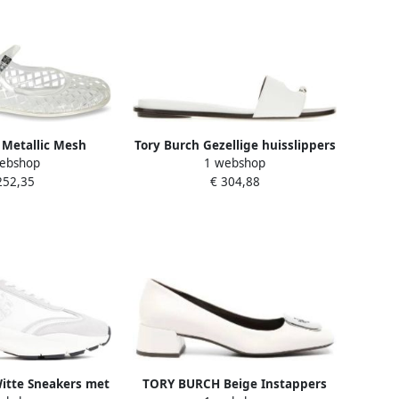
 Metallic Mesh
Tory Burch Gezellige huisslippers
ebshop
1 webshop
voor Vrouwen
voor vrouwen
252,35
€ 304,88
tte Sneakers met
TORY BURCH Beige Instappers