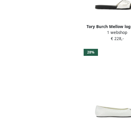
Tory Burch Mellow log
1 webshop
patent sandals 
€ 228,-
28%