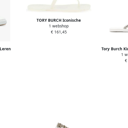
TORY BURCH Iconische
1 webshop
Goudkleurige Double T Rubberen
€ 161,45
Slippers White Dames
Leren
Tory Burch Kir
1 w
e Dames
€