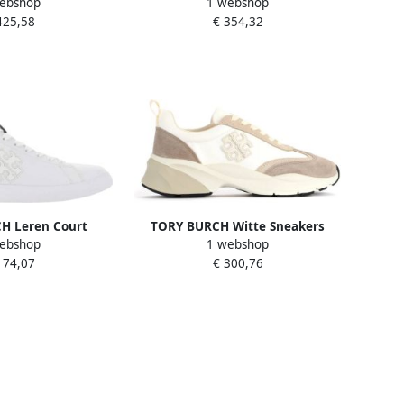
ebshop
1 webshop
werp White Dames
met Halfhoge Hak Beige Dames
425,58
€ 354,32
H Leren Court
TORY BURCH Witte Sneakers
ebshop
1 webshop
ersluiting Platte
metylon Suède en Leren
174,07
€ 300,76
hite Dames
Bovenwerk White Dames