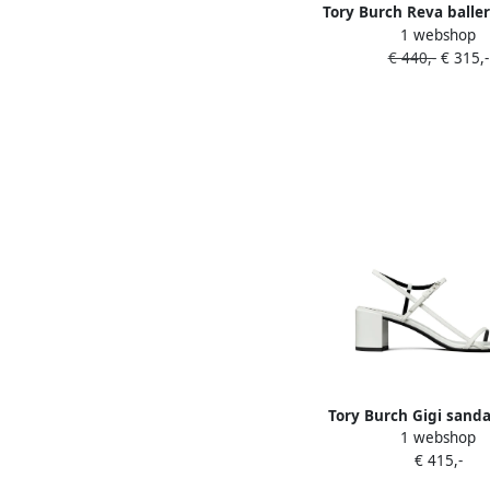
Tory Burch Reva baller
1 webshop
€ 440,-
€ 315,-
Tory Burch Gigi sand
1 webshop
hak Wit
€ 415,-