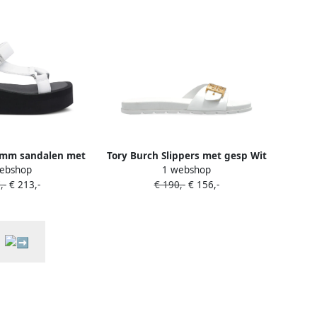
 mm sandalen met
Tory Burch Slippers met gesp Wit
ebshop
1 webshop
uzool Wit
,-
€ 213,-
€ 190,-
€ 156,-