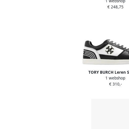
1 webshop
Puntige Neus Platte 
€ 248,75
White Dames
TORY BURCH Leren S
1 webshop
Multicolor Dam
€ 310,-