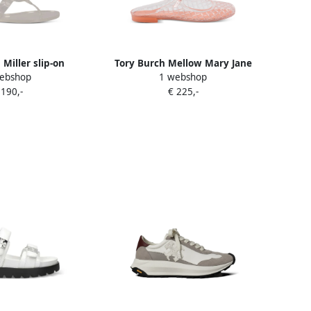
 Miller slip-on
Tory Burch Mellow Mary Jane
ebshop
1 webshop
ippers Wit
Jelly sandalen Wit
 190,-
€ 225,-