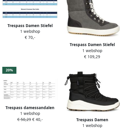
Trespass Damen Stiefel
1 webshop
Belle Walking Boot Beige
€ 70,-
Trespass Damen Stiefel
1 webshop
Korinna Lace Up Boot Grey
€ 109,29
20%
Trespass damessandalen
1 webshop
Beachie Damessandaal
€ 50,29
€ 40,-
Trespass Damen
1 webshop
Winterschuhe Indie