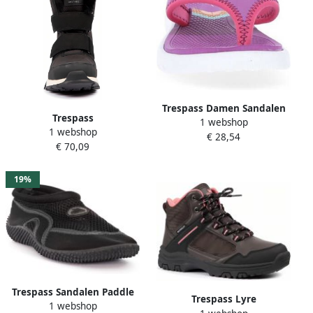
Trespass Damen Sandalen
Trespass
1 webshop
Obell Female Flip Flop
1 webshop
dameswinterschoenen Eira
€ 28,54
Purple Orchid
€ 70,09
Dames-sneeuwlaarzen
19%
Trespass Sandalen Paddle
Trespass Lyre
1 webshop
Unisex Aqua Shoe Black