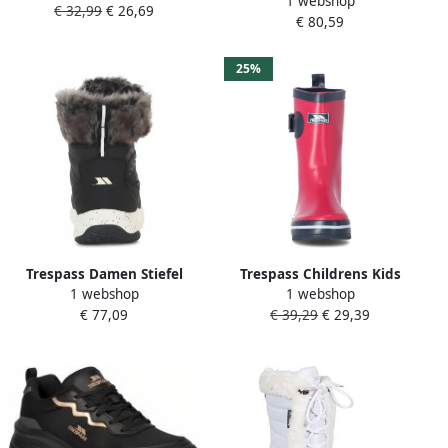
1 webshop
Wandelschoenen Bruin
€ 32,99
€ 26,69
€ 80,59
Vrouw
25%
Trespass Damen Stiefel
Trespass Childrens Kids
1 webshop
1 webshop
Kenna Female Boot Black
Trumpet Welly Wellington
€ 77,09
€ 39,29
€ 29,39
Boots (Pink Lady)