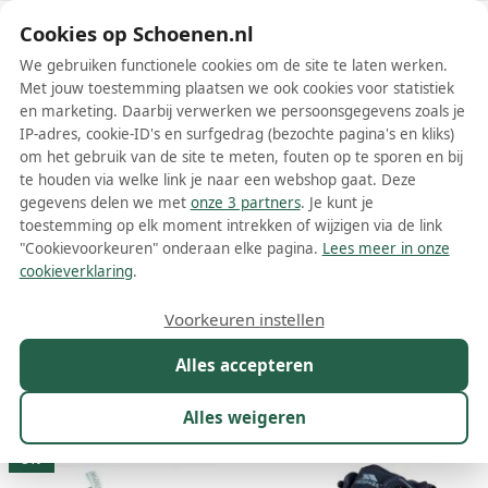
Schoenen.nl
Cookies op Schoenen.nl
We gebruiken functionele cookies om de site te laten werken.
Met jouw toestemming plaatsen we ook cookies voor statistiek
en marketing. Daarbij verwerken we persoonsgegevens zoals je
IP-adres, cookie-ID's en surfgedrag (bezochte pagina's en kliks)
om het gebruik van de site te meten, fouten op te sporen en bij
Wis filters
Alle filters
te houden via welke link je naar een webshop gaat. Deze
gegevens delen we met
onze 3 partners
. Je kunt je
Trespass damesschoenen
toestemming op elk moment intrekken of wijzigen via de link
"Cookievoorkeuren" onderaan elke pagina.
Lees meer in onze
Meer lezen
cookieverklaring
.
Boots
Laarzen
Sandalen
Slippers
Sneakers
Snowboo
Voorkeuren instellen
Alles accepteren
Maat
Merk
1
Kleur
Prijs
Winkel
Sor
Alles weigeren
87 resultaten:
5%