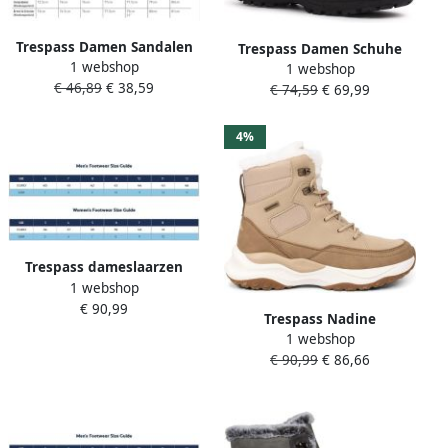
Trespass Damen Sandalen
Trespass Damen Schuhe
1 webshop
Ivy Grey
1 webshop
Mitzi Low Cut Hiking Shoe
€ 46,89
€ 38,59
€ 74,59
€ 69,99
Black
4%
Trespass dameslaarzen
1 webshop
Evelyn sneeuwlaars Zwart
€ 90,99
Trespass Nadine
1 webshop
Sneeuwlaarzen Beige
€ 90,99
€ 86,66
Vrouw