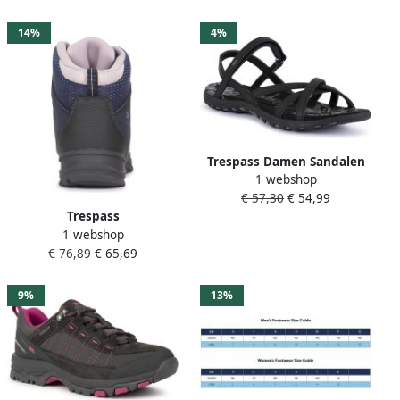
14%
4%
Trespass Damen Sandalen
1 webshop
Kimbra Female Sandal Black
€ 57,30
€ 54,99
Trespass
1 webshop
dameswandelschoenen
€ 76,89
€ 65,69
Mitzi Dameswandelschoen
Navy
9%
13%