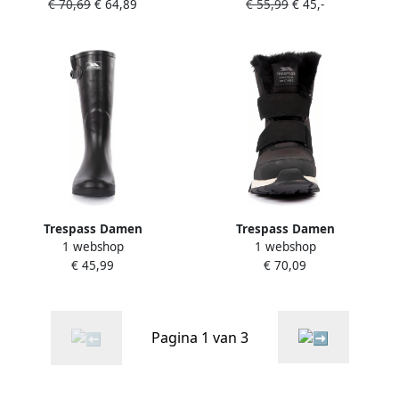
€ 70,69
€ 64,89
€ 55,99
€ 45,-
Vrouw
Damon Female Welly
Trespass Damen
Trespass Damen
1 webshop
1 webshop
Gummistiefel Damon
Winterschuhe Eira Female
€ 45,99
€ 70,09
Female Welly Black
Snowboot Black
Pagina 1 van 3