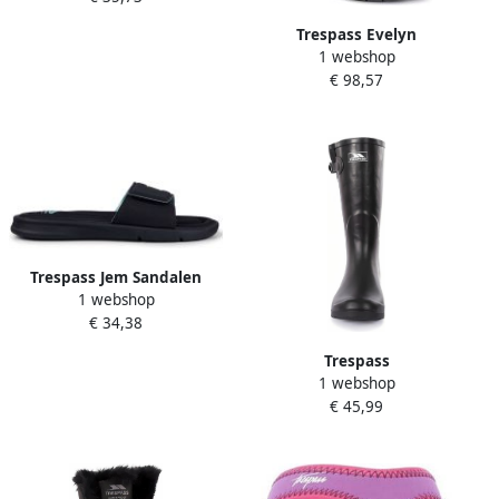
Trespass Evelyn
1 webshop
Sneeuwlaarzen Zwart
€ 98,57
Vrouw
Trespass Jem Sandalen
1 webshop
Zwart Vrouw
€ 34,38
Trespass
1 webshop
damesrubberlaarzen
€ 45,99
Damon Female Welly