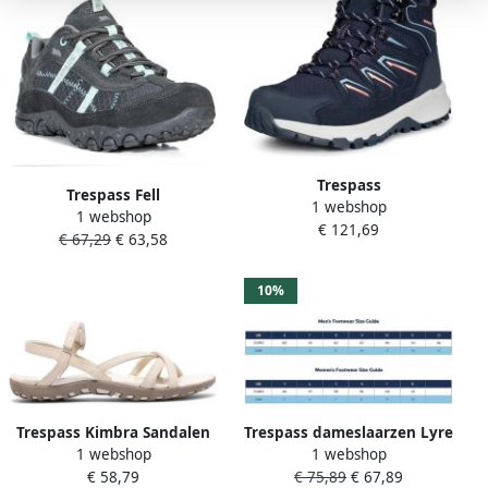
Trespass
Trespass Fell
1 webshop
dameswandelschoenen
1 webshop
Wandelschoenen Zwart
€ 121,69
Janick Waterproof Walking
€ 67,29
€ 63,58
Vrouw
Boot Navy
10%
Trespass Kimbra Sandalen
Trespass dameslaarzen Lyre
1 webshop
1 webshop
Beige Vrouw
waterdichte wandelschoen
€ 58,79
€ 75,89
€ 67,89
donkerbruin