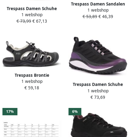
Trespass Damen Sandalen
Trespass Damen Schuhe
1 webshop
Brontie Female Sandal
1 webshop
Scree B Technical Trainer
€ 53,89
€ 46,39
Khaki
€ 73,99
€ 67,13
Castle
Trespass Brontie
1 webshop
Vrouwelijke sandaal
Trespass Damen Schuhe
€ 59,18
houtskool
1 webshop
Amber Trainer Black
€ 73,69
17%
6%