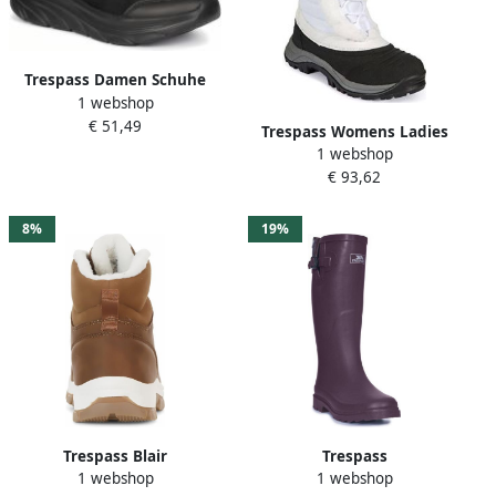
Trespass Damen Schuhe
1 webshop
Ave Active Trainer Black
€ 51,49
Trespass Womens Ladies
1 webshop
Stalagmite II Snowboots
€ 93,62
(White)
8%
19%
Trespass Blair
Trespass
1 webshop
1 webshop
Wandelschoenen Bruin
damesrubberlaarzen