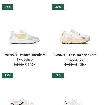
29%
30%
TWINSET Fessura sneakers
TWINSET Fessura sneakers
1 webshop
1 webshop
met vlak met monogram
met metallic vlak Wit
€ 208,-
€ 146,-
€ 199,-
€ 139,-
Wit
29%
29%