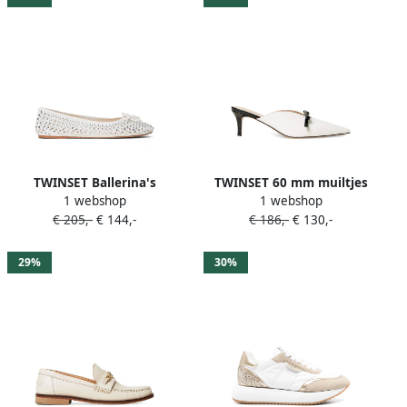
TWINSET Ballerina's
TWINSET 60 mm muiltjes
1 webshop
1 webshop
verfraaid met stras Wit
van imitatieleer Wit
€ 205,-
€ 144,-
€ 186,-
€ 130,-
29%
30%