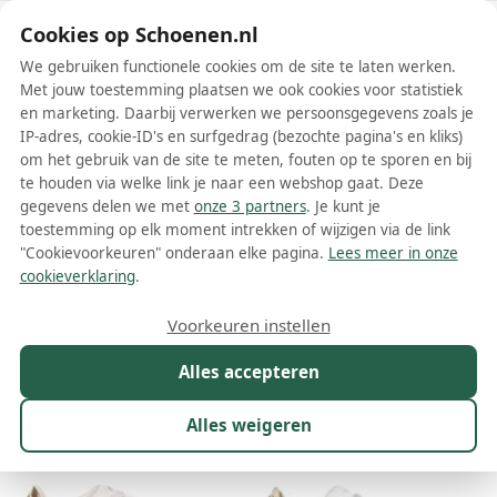
Schoenen.nl
Cookies op Schoenen.nl
We gebruiken functionele cookies om de site te laten werken.
Met jouw toestemming plaatsen we ook cookies voor statistiek
en marketing. Daarbij verwerken we persoonsgegevens zoals je
IP-adres, cookie-ID's en surfgedrag (bezochte pagina's en kliks)
om het gebruik van de site te meten, fouten op te sporen en bij
Wis filters
Alle filters
te houden via welke link je naar een webshop gaat. Deze
gegevens delen we met
onze 3 partners
. Je kunt je
Witte Twinset damesschoenen
toestemming op elk moment intrekken of wijzigen via de link
"Cookievoorkeuren" onderaan elke pagina.
Lees meer in onze
Meer lezen
cookieverklaring
.
Ballerinas
Loafers
Muiltjes
Plateauzolen
Pumps
San
Voorkeuren instellen
Alles accepteren
Maat
Merk
1
Kleur
1
Prijs
Materiaal
Alles weigeren
51 resultaten: