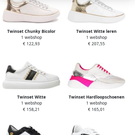
Twinset Chunky Bicolor
Twinset Witte leren
1 webshop
1 webshop
Sneakers Art. 251Tcp042
sneakers voor vrouwen
€ 122,93
€ 207,55
White Dames
Twinset Witte
Twinset Hardloopschoenen
1 webshop
1 webshop
Veterschoenen met Gouden
Fluorescerende Details 40
€ 158,21
€ 165,01
Details White Dames
White Dames