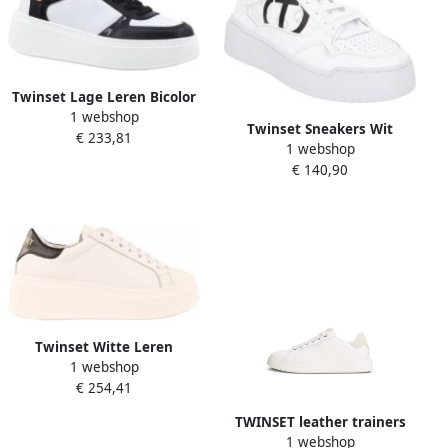
Twinset Lage Leren Bicolor
1 webshop
Sneakers Multicolor Dames
Twinset Sneakers Wit
€ 233,81
1 webshop
Dames
€ 140,90
Twinset Witte Leren
1 webshop
Sneaker White Dames
€ 254,41
TWINSET leather trainers
1 webshop
Wit