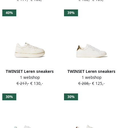
40%
39%
TWINSET Leren sneakers
TWINSET Leren sneakers
1 webshop
1 webshop
met plateauzool Wit
Wit
€ 217,-
€ 130,-
€ 208,-
€ 125,-
30%
30%