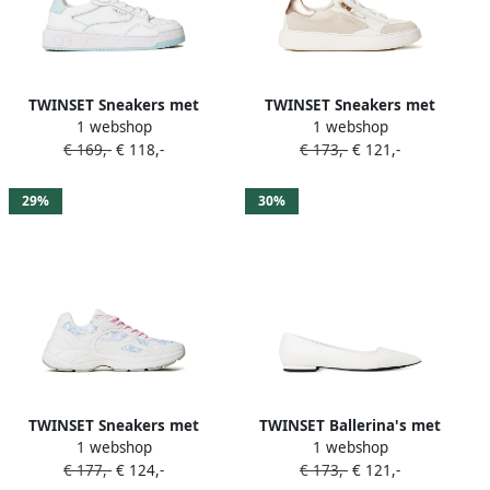
TWINSET Sneakers met
TWINSET Sneakers met
1 webshop
1 webshop
chunky zool Wit
ritsdetail Wit
€ 169,-
€ 118,-
€ 173,-
€ 121,-
29%
30%
TWINSET Sneakers met
TWINSET Ballerina's met
1 webshop
1 webshop
toile-patroon Wit
puntige neus Wit
€ 177,-
€ 124,-
€ 173,-
€ 121,-