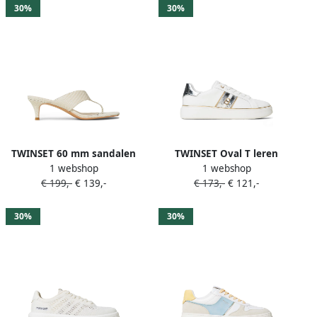
30%
30%
TWINSET 60 mm sandalen
TWINSET Oval T leren
1 webshop
1 webshop
met bandje Wit
sneakers Wit
€ 199,-
€ 139,-
€ 173,-
€ 121,-
30%
30%