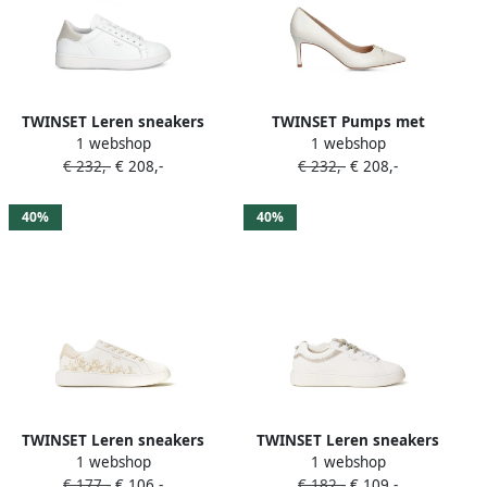
TWINSET Leren sneakers
TWINSET Pumps met
1 webshop
1 webshop
met vlakken Wit
puntige neus Wit
€ 232,-
€ 208,-
€ 232,-
€ 208,-
40%
40%
TWINSET Leren sneakers
TWINSET Leren sneakers
1 webshop
1 webshop
met klittenband en
Wit
€ 177,-
€ 106,-
€ 182,-
€ 109,-
geborduurde bloemen Wit