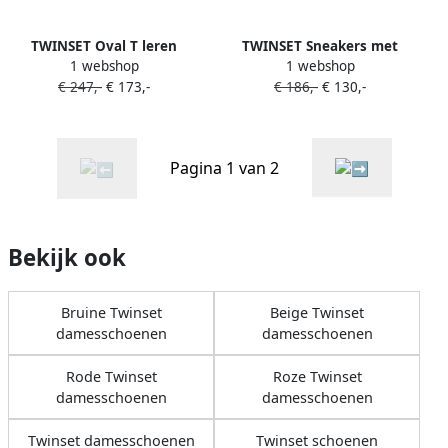
TWINSET Oval T leren
TWINSET Sneakers met
1 webshop
1 webshop
loafers Wit
glitters Wit
€ 247,-
€ 173,-
€ 186,-
€ 130,-
Pagina 1 van 2
Bekijk ook
Bruine Twinset
Beige Twinset
damesschoenen
damesschoenen
Rode Twinset
Roze Twinset
damesschoenen
damesschoenen
Twinset damesschoenen
Twinset schoenen