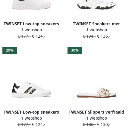
TWINSET Low-top sneakers
TWINSET Sneakers met
1 webshop
1 webshop
met leren afwerking Wit
mesh vlakken Wit
€ 177,-
€ 124,-
€ 194,-
€ 136,-
29%
30%
TWINSET Low-top sneakers
TWINSET Slippers verfraaid
1 webshop
1 webshop
met studs Wit
met studs Wit
€ 177,-
€ 124,-
€ 186,-
€ 130,-