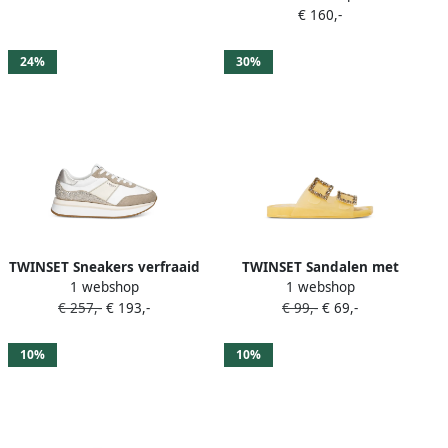
€ 160,-
24%
30%
TWINSET Sneakers verfraaid
TWINSET Sandalen met
1 webshop
1 webshop
met glitter Wit
juwelen gespen Wit
€ 257,-
€ 193,-
€ 99,-
€ 69,-
10%
10%