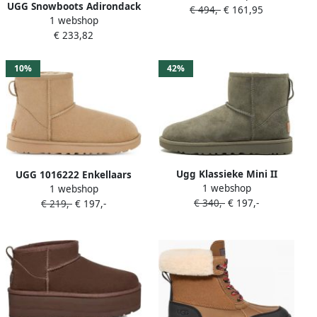
UGG Snowboots Adirondack
€ 494,-
€ 161,95
slip-on shoe with platform
1 webshop
Boot XXV Snowboots
sole
€ 233,82
Outdoorboots met
membraan
10%
42%
Ugg Klassieke Mini II
UGG 1016222 Enkellaars
1 webshop
Laarzen Gray Dames
1 webshop
Classic Mini II Mustard Seed
€ 340,-
€ 197,-
€ 219,-
€ 197,-