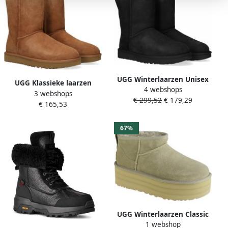
UGG Winterlaarzen Unisex
UGG Klassieke laarzen
4 webshops
Classic Short 2 laarzen
3 webshops
Heren Boots Laarzen
€ 299,52
€ 179,29
instap laarzen in klassiek
€ 165,53
Herenschoenen Suède
ontwerp
Classic short Cognac
67%
UGG Winterlaarzen Classic
1 webshop
Ultra Mini Platform trend