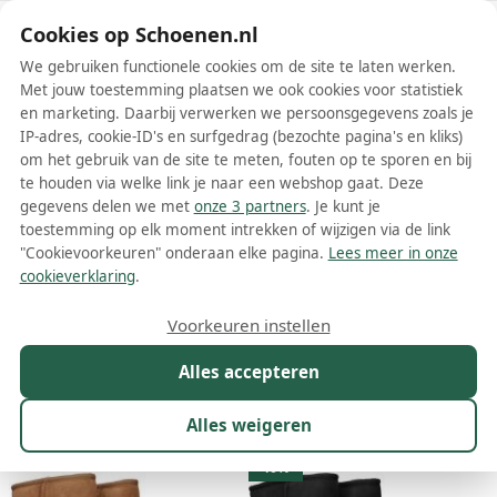
Schoenen.nl
Cookies op Schoenen.nl
We gebruiken functionele cookies om de site te laten werken.
Met jouw toestemming plaatsen we ook cookies voor statistiek
en marketing. Daarbij verwerken we persoonsgegevens zoals je
IP-adres, cookie-ID's en surfgedrag (bezochte pagina's en kliks)
om het gebruik van de site te meten, fouten op te sporen en bij
Wis filters
Alle filters
te houden via welke link je naar een webshop gaat. Deze
gegevens delen we met
onze 3 partners
. Je kunt je
UGG dames hoge laarzen
toestemming op elk moment intrekken of wijzigen via de link
"Cookievoorkeuren" onderaan elke pagina.
Lees meer in onze
Meer lezen
cookieverklaring
.
Hoge laarzen
Overknee laarzen
Vachtlaarzen
Veterlaarz
Voorkeuren instellen
Alles accepteren
Maat
Merk
1
Model
Kleur
Prijs
Mat
Alles weigeren
11 resultaten:
40%