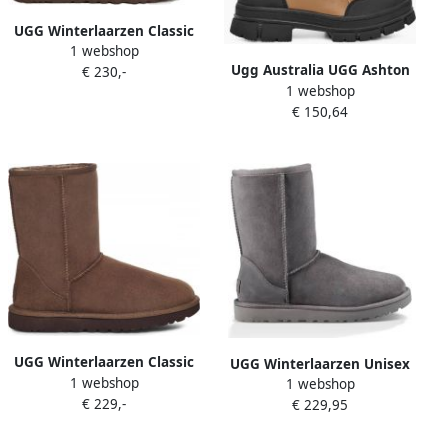
UGG Winterlaarzen Classic
1 webshop
Ultra Mini Platform trend
Ugg Australia UGG Ashton
€ 230,-
slip-on shoe with platform
1 webshop
Addie Boots Voor Vrouwen
sole
€ 150,64
Chestnut 39EU
UGG Winterlaarzen Classic
UGG Winterlaarzen Unisex
1 webshop
Short 2 Laars instaplaars in
1 webshop
Classic Short 2 laarzen
€ 229,-
klassieke vorm
€ 229,95
instap laarzen in klassiek
ontwerp