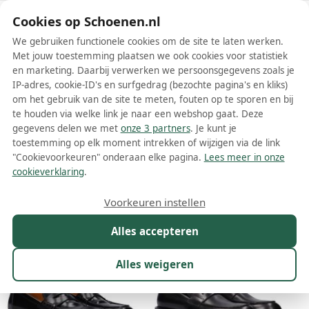
Schoenen.nl
Cookies op Schoenen.nl
We gebruiken functionele cookies om de site te laten werken.
Met jouw toestemming plaatsen we ook cookies voor statistiek
en marketing. Daarbij verwerken we persoonsgegevens zoals je
IP-adres, cookie-ID's en surfgedrag (bezochte pagina's en kliks)
om het gebruik van de site te meten, fouten op te sporen en bij
Wis filters
Alle filters
te houden via welke link je naar een webshop gaat. Deze
gegevens delen we met
onze 3 partners
. Je kunt je
Zwarte VAGABOND dames
toestemming op elk moment intrekken of wijzigen via de link
instappers
"Cookievoorkeuren" onderaan elke pagina.
Lees meer in onze
cookieverklaring
.
Meer lezen
Voorkeuren instellen
Maat
Merk
1
Kleur
1
Prijs
Materiaal
Alles accepteren
33 resultaten:
Alles weigeren
20%