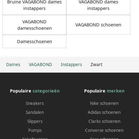
Bruine VAGABOND dames
VAGABOND dames
instappers
instappers
VAGABOND
VAGABOND schoenen
damesschoenen
Damesschoenen
Dames
VAGABOND
Instappers
Zwart
Populaire
categorieën
Populaire
merken
Sneakers
Nike schoenen
Sandalen
Adidas schoenen
Slippers
Clarks schoenen
Pumps
Converse schoenen