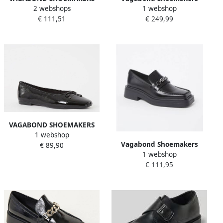
2 webshops
1 webshop
Instappers 'Sammie' zwart
Zwarte Leren Loafers voor
€ 111,51
€ 249,99
Dames Black Dames
VAGABOND SHOEMAKERS
1 webshop
Ballerina 'JOLIN'
Vagabond Shoemakers
€ 89,90
1 webshop
Mocassins Slipper
€ 111,95