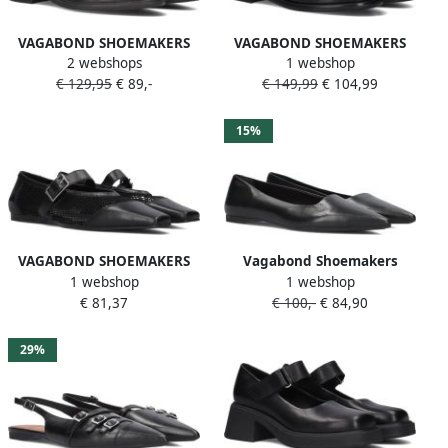
VAGABOND SHOEMAKERS
VAGABOND SHOEMAKERS
2 webshops
1 webshop
Loafers Dames Frances 2.0
Linn 226 Loafers Dames
€ 129,95
€ 89,-
€ 149,99
€ 104,99
Maat: 39 Materiaal: Leer
Instappers Zwart
Kleur: Zwart
15%
VAGABOND SHOEMAKERS
Vagabond Shoemakers
1 webshop
1 webshop
Ballerina Dames Wioletta
Zwarte Ballerina's Hermine
€ 81,37
€ 100,-
€ 84,90
5701 Maat: 40 Materiaal:
001 Black Dames
Leer Kleur: Zwart
29%