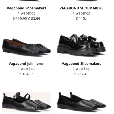
Vagabond Shoemakers
VAGABOND SHOEMAKERS
1 webshop
1 webshop
Zwarte Leren Slingbacks
Dorah 101 Instappers
€ 119,95
€ 83,99
€ 115,-
Hermine 101 Black Dames
Dames Zwart
Vagabond Jolin leren
Vagabond Shoemakers
1 webshop
1 webshop
ballerina | Black Zwart Leer
Cosmo 2.0 Loafer Loafers
€ 104,95
€ 257,49
Ballerina&apos;s Dames
Instappers Dames Zwart