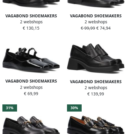
VAGABOND SHOEMAKERS
VAGABOND SHOEMAKERS
2 webshops
2 webshops
Loafers Dames Amina 001
Ballerina Dames Jolin 5608
€ 130,15
€ 99,99
€ 74,94
Loafer Maat: 41 Materiaal:
Maat: 40 Materiaal: Leer
Leer Kleur: Zwart
Kleur: Zwart
VAGABOND SHOEMAKERS
VAGABOND SHOEMAKERS
2 webshops
Delia 5307-460 Ballerina's
2 webshops
Dorah 001 Loafers
€ 69,99
Dames Zwart
€ 139,99
Instappers Dames Zwart
31%
30%