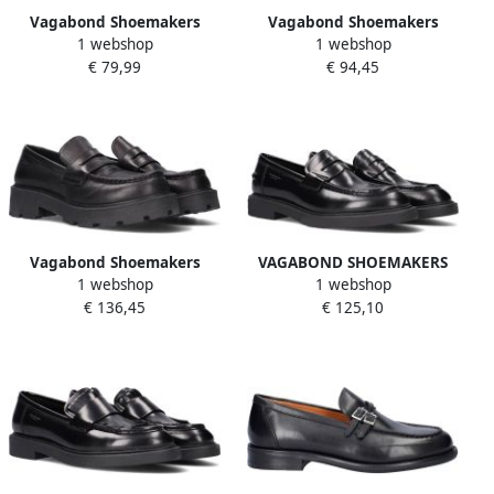
Vagabond Shoemakers
Vagabond Shoemakers
1 webshop
1 webshop
Zwarte leren ballerina Delia
Zwarte Ballerina's Delia 201
€ 79,99
€ 94,45
Black Dames
Black Dames
Vagabond Shoemakers
VAGABOND SHOEMAKERS
1 webshop
1 webshop
Cosmo 2.0 Black Loafers
Loafers Dames Alex W
€ 136,45
€ 125,10
Stijlvolle Platte Schoenen
Maat: 36 Materiaal: Leer
voor Vrouwen Black Dames
Kleur: Zwart