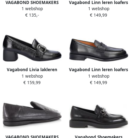
VAGABOND SHOEMAKERS
Vagabond Linn leren loafers
1 webshop
1 webshop
Alex W 004 Loafers
zwart
€ 135,-
€ 149,99
Instappers Dames Zwart
Vagabond Livia lakleren
Vagabond Linn leren loafers
1 webshop
1 webshop
loafers zwart
zwart
€ 159,99
€ 149,99
VAGABOND SHOEMAKERS
Vagabond Shoemakers