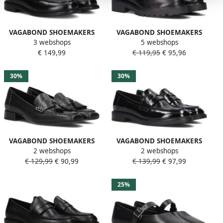
VAGABOND SHOEMAKERS
VAGABOND SHOEMAKERS
3 webshops
5 webshops
Linn 004 Loafers Dames
Loafers Dames Kenova
€ 149,99
€ 119,95
€ 95,96
Instappers Zwart
Maat: 40 Materiaal: Leer
Kleur: Zwart
30%
30%
VAGABOND SHOEMAKERS
VAGABOND SHOEMAKERS
2 webshops
2 webshops
Debbi 6118 Loafers Dames
Amina 060 Loafer Loafers
€ 129,99
€ 90,99
€ 139,99
€ 97,99
Instappers Zwart
Dames Instappers Zwart
25%