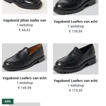
Vagabond Jillian loafer van
Vagabond Loafers van echt
1 webshop
lakleer met ketting detail
1 webshop
rundleer model 'KENOVA'
€ 69,93
€ 139,99
Vagabond Loafers van echt
Vagabond Loafers van echt
1 webshop
rundleer model 'LINN'
1 webshop
rundleer model 'KENOVA'
€ 149,99
€ 119,99
43%