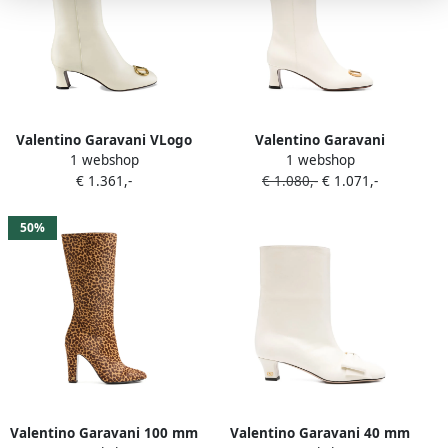
Valentino Garavani VLogo
Valentino Garavani
1 webshop
1 webshop
leren laarzen Beige
Enkellaarzen met
€ 1.361,-
€ 1.080,-
€ 1.071,-
logoplakkaat Beige
50%
Valentino Garavani 100 mm
Valentino Garavani 40 mm