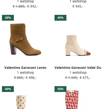
1 webshop
1 webshop
Hotty laarzen Beige
leren laarzen met strik
€ 1.885,-
€ 942,-
€ 945,-
Beige
38%
49%
Valentino Garavani Leren
Valentino Garavani Valet Du
1 webshop
1 webshop
enkellaarzen Beige
Roi leren enkellaarzen
€ 805,-
€ 496,-
€ 1.339,-
€ 675,-
Beige
40%
58%