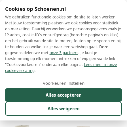
Schoenen.nl
Cookies op Schoenen.nl
We gebruiken functionele cookies om de site te laten werken.
Met jouw toestemming plaatsen we ook cookies voor statistiek
en marketing. Daarbij verwerken we persoonsgegevens zoals je
IP-adres, cookie-ID's en surfgedrag (bezochte pagina's en kliks)
om het gebruik van de site te meten, fouten op te sporen en bij
Wis filters
Alle filters
te houden via welke link je naar een webshop gaat. Deze
gegevens delen we met
onze 3 partners
. Je kunt je
Beige Valentino Garavani dames
toestemming op elk moment intrekken of wijzigen via de link
laarzen
"Cookievoorkeuren" onderaan elke pagina.
Lees meer in onze
cookieverklaring
.
Meer lezen
Voorkeuren instellen
Maat
Merk
1
Kleur
1
Prijs
Materiaal
Alles accepteren
11 resultaten:
Alles weigeren