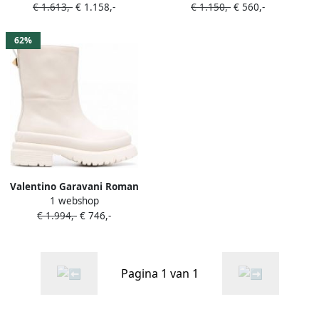
€ 1.613,-
€ 1.158,-
€ 1.150,-
€ 560,-
Beige
62%
Valentino Garavani Roman
1 webshop
enkellaarzen met studs
€ 1.994,-
€ 746,-
Beige
Pagina 1 van 1