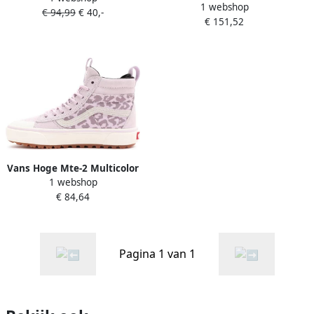
1 webshop
Skateboardschoenen
€ 94,99
€ 40,-
Suède Foot Locker
€ 151,52
Multicolor Dames
Vans Hoge Mte-2 Multicolor
1 webshop
Sneakers Pink Dames
€ 84,64
Pagina 1 van 1