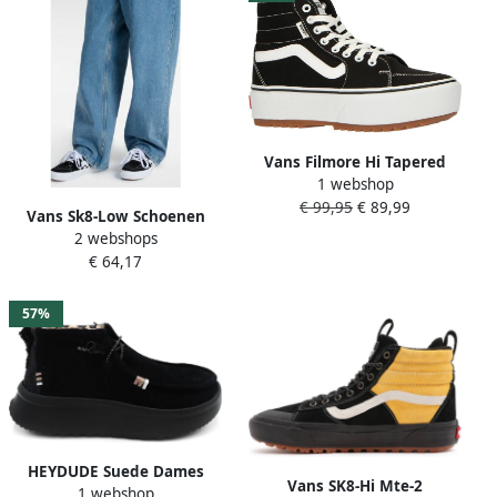
Vans Filmore Hi Tapered
1 webshop
Platform Veterboot
€ 99,95
€ 89,99
Vrouwen Zwart Maat
Vans Sk8-Low Schoenen
2 webshops
Black Leer Textil 5 Foot
€ 64,17
Locker
57%
HEYDUDE Suede Dames
Vans SK8-Hi Mte-2
1 webshop
Schoenen Zwart Maat: 37