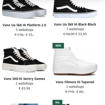
Vans Ua Sk8 Hi Black Black
Vans Ua Sk8 Hi Platform 2.0
7 webshops
White Schoenmaat 38 1 2
5 webshops
Womens Black True White
€ 93,99
€ 53,95
Sneakers VD5IB8C
€ 110,-
€ 55,-
Schoenmaat 36 1 2 Sneakers
VN0A3TKN6BT
40%
Vans SK8-Hi Sentry Dames
Vans Filmore Hi Tapered
2 webshops
Sneakers Hoge Sneakers
2 webshops
Platform Veterboot
€ 65,99
Vrouwen schoenen zwart
€ 110,-
€ 66,-
Vrouwen Wit
9%