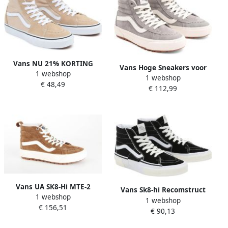
Vans NU 21% KORTING
Vans Hoge Sneakers voor
1 webshop
Sneakers SK8 Hi Tapered
1 webshop
Buitensport Avonturen
€ 48,49
€ 112,99
Gray
Vans UA SK8-Hi MTE-2
Vans Sk8-hi Recomstruct
1 webshop
dames sneaker Cognac
1 webshop
Skate Schoenen black true
€ 156,51
€ 90,13
white maat: 43 beschikbare
maaten:43