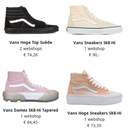
Vans Hoge Top Suède
Vans Sneakers Sk8-Hi
2 webshops
Canvas Sneaker Zwart
1 webshop
Tapered
€ 74,26
€ 90,-
Vans Dames SK8-Hi Tapered
Vans Hoge Sneakers SK8-Hi
1 webshop
Modular Jelly Schoenen
1 webshop
TAPERED STACKFORM
€ 84,45
€ 73,50