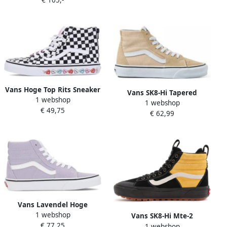
Dames
Vans Hoge Top Rits Sneaker
Vans SK8-Hi Tapered
1 webshop
Zwart Witte Harten White
1 webshop
Sneakers Beige
€ 49,75
€ 62,99
Vans Lavendel Hoge
1 webshop
Sneaker
Vans SK8-Hi Mte-2
€ 77,25
1 webshop
Skateboardschoenen