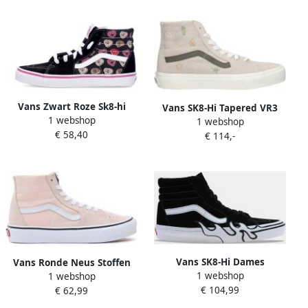
Vans Zwart Roze Sk8-hi
Vans SK8-Hi Tapered VR3
1 webshop
Sneaker Liefde Black
1 webshop
Sneakers Beige Dames
€ 58,40
€ 114,-
Vans SK8-Hi Dames
Vans Ronde Neus Stoffen
1 webshop
Schoenen Zwart Maat: 36.5
1 webshop
Sneakers voor Vrouwen
€ 104,99
Textil Foot Locker
€ 62,99
Pink Dames