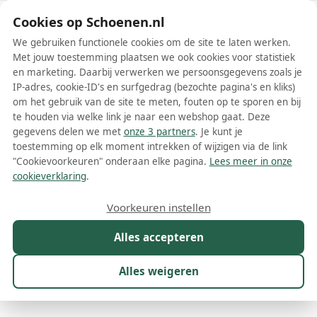
Schoenen.nl
Cookies op Schoenen.nl
We gebruiken functionele cookies om de site te laten werken.
Met jouw toestemming plaatsen we ook cookies voor statistiek
en marketing. Daarbij verwerken we persoonsgegevens zoals je
IP-adres, cookie-ID's en surfgedrag (bezochte pagina's en kliks)
om het gebruik van de site te meten, fouten op te sporen en bij
Wis filters
Alle filters
te houden via welke link je naar een webshop gaat. Deze
gegevens delen we met
onze 3 partners
. Je kunt je
Vans SK8 HI damesschoenen
toestemming op elk moment intrekken of wijzigen via de link
"Cookievoorkeuren" onderaan elke pagina.
Lees meer in onze
Op zoek naar de perfecte combinatie van stijl, comfort en
cookieverklaring
.
duurzaamheid? Zoek niet verder dan de Vans SK8 HI
damesschoenen. Deze iconische sneakers zijn al tientallen jaren een
Meer lezen
Voorkeuren instellen
waar begrip in de skate- en streetwear-wereld en staan bekend
om hun ongeëvenaarde veelzijdigheid en tijdloze design. Of je nu
Alles accepteren
Boots
Laarzen
Sneakers
Snowboots
gaat skaten, naar school of werk gaat, of gewoon van een casual
dagje uit geniet, de SK8 HI zal je outfit compleet maken en je
voeten comfortabel en ondersteund houden.
Alles weigeren
Maat
Merk
1
Model
1
Kleur
Prijs