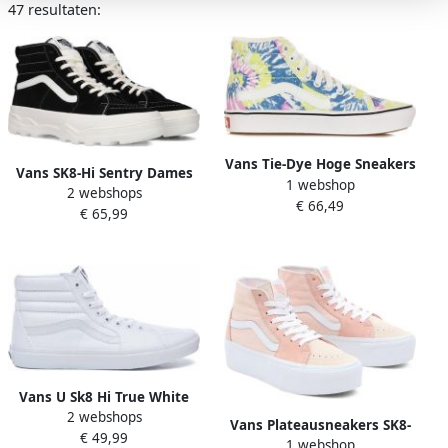
47 resultaten:
Vans Tie-Dye Hoge Sneakers
Vans SK8-Hi Sentry Dames
1 webshop
Orchidee Wit Multicolor
2 webshops
Sneakers Hoge Sneakers
€ 66,49
Heren
€ 65,99
Vrouwen schoenen zwart
Vans U Sk8 Hi True White
2 webshops
Schoenmaat 40 1 2 Sneakers
Vans Plateausneakers SK8-
€ 49,99
VD5IW00
1 webshop
Hi tapered Stackform