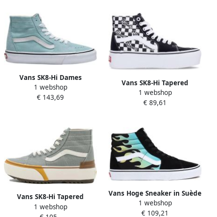
Vans SK8-Hi Dames
Vans SK8-Hi Tapered
1 webshop
Schoenen Blauw Maat: 36.5
1 webshop
Stackform Zwart Wit
€ 143,69
Textil Foot Locker
€ 89,61
Vans Hoge Sneaker in Suède
Vans SK8-Hi Tapered
1 webshop
en Canvas Multicolor
1 webshop
Stacked Laarzen Gray
€ 109,21
€ 105,-