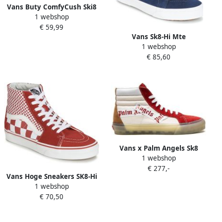
Vans Buty ComfyCush Ski8
1 webshop
Hi Va3Wmbvne Zwart
€ 59,99
Vans Sk8-Hi Mte
1 webshop
Vn0A33Txucb1
€ 85,60
Vans x Palm Angels Sk8
1 webshop
high-top sneakers Beige
€ 277,-
Vans Hoge Sneakers SK8-Hi
1 webshop
€ 70,50