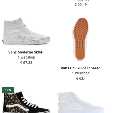
€ 60,49
Vans Moderne Sk8-Hi
1 webshop
Sneakers voor nen White
€ 67,88
Vans Ua Sk8-hi Tapered
1 webshop
Color Theory Skate
€ 63,-
Schoenen color theory
honey peach maat: 38.5
beschikbare maaten:36.5
17%
38.5 39 40