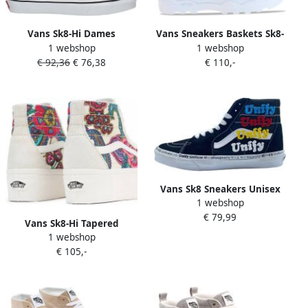
Vans Sk8-Hi Dames
Vans Sneakers Baskets Sk8-
1 webshop
1 webshop
Sneakers Zwart Leren High-
Hi Sentry WC toile
€ 92,36
€ 76,38
€ 110,-
Top Schoenen
(VN0005U9BZW1) Sneakers
Vrouwen
Vans Sk8 Sneakers Unisex
1 webshop
(Unify Black Multi)
€ 79,99
Vans Sk8-Hi Tapered
1 webshop
Stackform Paisley Bloom
€ 105,-
Turtledove