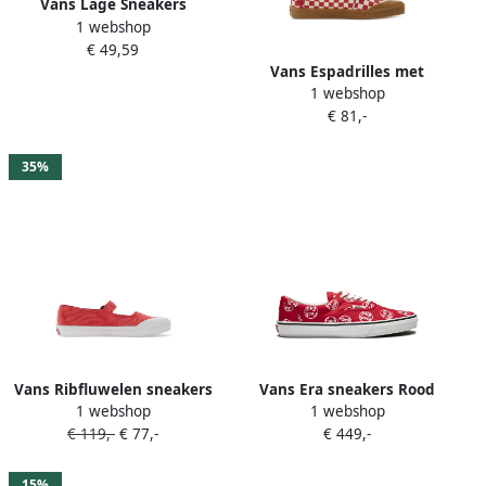
Vans Lage Sneakers
1 webshop
Authentic
€ 49,59
Vans Espadrilles met
1 webshop
geruite print en gesp Rood
€ 81,-
35%
Vans Ribfluwelen sneakers
Vans Era sneakers Rood
1 webshop
1 webshop
met gespbandje Rood
€ 119,-
€ 77,-
€ 449,-
15%