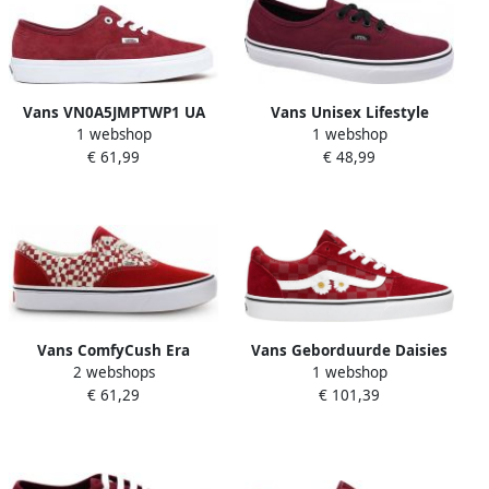
Vans VN0A5JMPTWP1 UA
Vans Unisex Lifestyle
1 webshop
1 webshop
Authentic Pig Suede Q3
Classic FTW Sneaker Ua
€ 61,99
€ 48,99
Authentic Port Royale Black
Vans ComfyCush Era
Vans Geborduurde Daisies
2 webshops
1 webshop
Schoenen Red Leer Textil 5
Rumba Schoenen Red
€ 61,29
€ 101,39
Foot Locker
Dames