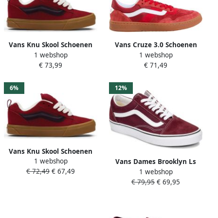
Vans Knu Skool Schoenen
Vans Cruze 3.0 Schoenen
1 webshop
1 webshop
Rood 1 2
Rood
€ 73,99
€ 71,49
6%
12%
Vans Knu Skool Schoenen
1 webshop
Rood
Vans Dames Brooklyn Ls
€ 72,49
€ 67,49
1 webshop
Sneakers Schoenen Textiel
€ 79,95
€ 69,95
VN000D7U4QU1 Port Royale