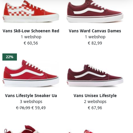
Vans Sk8-Low Schoenen Red
Vans Ward Canvas Dames
1 webshop
1 webshop
Leer Textil 5 Foot Locker
Sneakers Burgundy
€ 60,56
€ 82,99
22%
Vans Lifestyle Sneaker Ua
Vans Unisex Lifestyle
3 webshops
2 webshops
Old Skool 0A4BV5 VNJV6
Classic FTW Sneaker Ua Old
€ 76,99
€ 59,49
€ 67,96
Racing Red True White
Skool Port Royale True
White