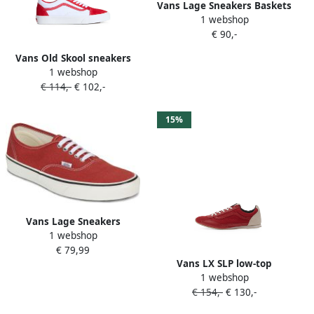
Vans Lage Sneakers Baskets
1 webshop
Sk8-Hi MTE 2.0 DX daim
€ 90,-
Vans Old Skool sneakers
1 webshop
Rood
€ 114,-
€ 102,-
15%
Vans Lage Sneakers
1 webshop
Authentic
€ 79,99
Vans LX SLP low-top
1 webshop
sneakers Rood
€ 154,-
€ 130,-