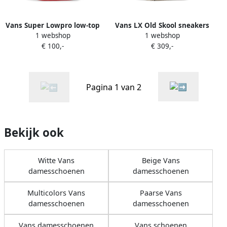
Vans Super Lowpro low-top
Vans LX Old Skool sneakers
1 webshop
1 webshop
sneakers Rood
met tweed vlak Rood
€ 100,-
€ 309,-
Pagina 1 van 2
Bekijk ook
Witte Vans
Beige Vans
damesschoenen
damesschoenen
Multicolors Vans
Paarse Vans
damesschoenen
damesschoenen
Vans damesschoenen
Vans schoenen