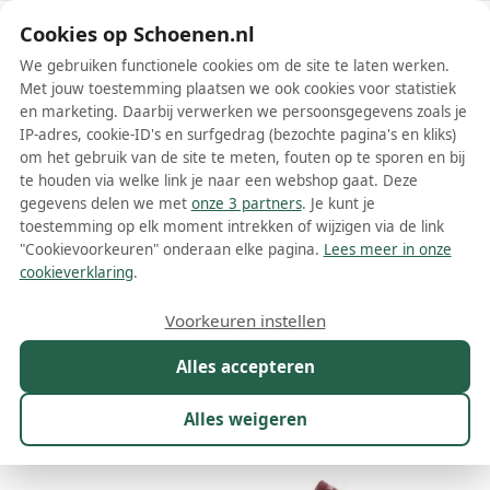
Schoenen.nl
Cookies op Schoenen.nl
We gebruiken functionele cookies om de site te laten werken.
Met jouw toestemming plaatsen we ook cookies voor statistiek
en marketing. Daarbij verwerken we persoonsgegevens zoals je
IP-adres, cookie-ID's en surfgedrag (bezochte pagina's en kliks)
om het gebruik van de site te meten, fouten op te sporen en bij
Wis filters
Alle filters
te houden via welke link je naar een webshop gaat. Deze
gegevens delen we met
onze 3 partners
. Je kunt je
Rode Vans damesschoenen
toestemming op elk moment intrekken of wijzigen via de link
"Cookievoorkeuren" onderaan elke pagina.
Lees meer in onze
Meer lezen
cookieverklaring
.
Espadrilles
Instappers
Sneakers
Voorkeuren instellen
Alles accepteren
Maat
Merk
1
Model
Kleur
1
Prijs
Alles weigeren
68 resultaten: