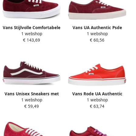
Vans Stijlvolle Comfortabele
Vans UA Authentic Psde
1 webshop
1 webshop
Sneakers voor Vrouwen Red
Mdred Sneakers
€ 143,69
€ 60,56
Dames
Vn0A5Hzs9G8 Rood
Vans Unisex Sneakers met
Vans Rode UA Authentic
1 webshop
1 webshop
Stoffen en Suède
Lage Sneakers Red
€ 59,49
€ 63,74
Bovenwerk Red