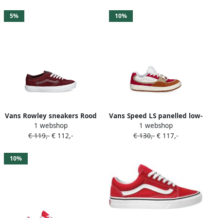
5%
10%
Vans Rowley sneakers Rood
Vans Speed ​​LS panelled low-
1 webshop
1 webshop
top sneakers Rood
€ 119,-
€ 112,-
€ 130,-
€ 117,-
10%