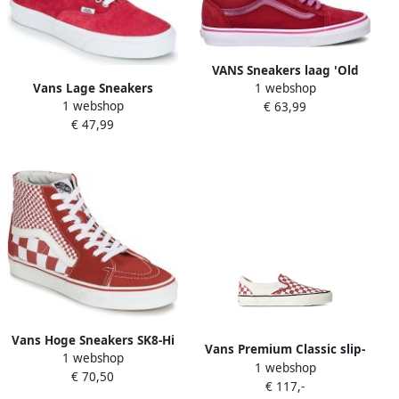
VANS Sneakers laag 'Old
Vans Lage Sneakers
1 webshop
Skool' pink bordeaux
1 webshop
AUTHENTIC
€ 63,99
€ 47,99
Vans Hoge Sneakers SK8-Hi
Vans Premium Classic slip-
1 webshop
1 webshop
on shoes Rood
€ 70,50
€ 117,-