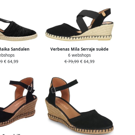
aika Sandalen
Verbenas Mila Serraje suède
ebshops
6 webshops
ool Zwart
espadrilles zwart
99
€ 64,99
€ 79,99
€ 64,99