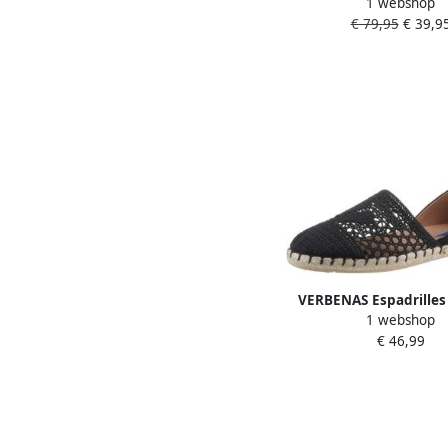
1 webshop
espadrilles zwa
€ 79,95
€ 39,9
VERBENAS Espadrille
1 webshop
Crochet-Lino Paris s
€ 46,99
zomerschoen strands
haak-look