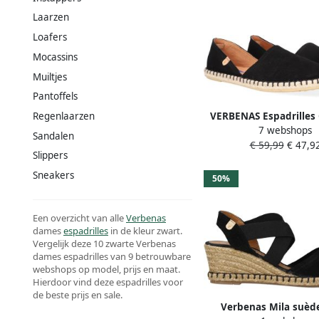
Laarzen
Loafers
Mocassins
Muiltjes
Pantoffels
VERBENAS Espadrille
Regenlaarzen
7 webshops
SERRAJE instapsc
Sandalen
€ 59,99
€ 47,9
zomerschoen loafer met
Slippers
jute rand
Sneakers
50%
Een overzicht van alle
Verbenas
dames
espadrilles
in de kleur zwart.
Vergelijk deze 10 zwarte Verbenas
dames espadrilles van 9 betrouwbare
webshops op model, prijs en maat.
Hierdoor vind deze espadrilles voor
de beste prijs en sale.
Verbenas Mila suède