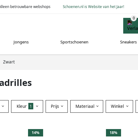
Alleen betrouwbare webshops
Schoenen.nl is Website van het Jaar!
Jongens
Sportschoenen
Sneakers
Zwart
drilles
Kleur
1
Prijs
Materiaal
Winkel
14%
18%