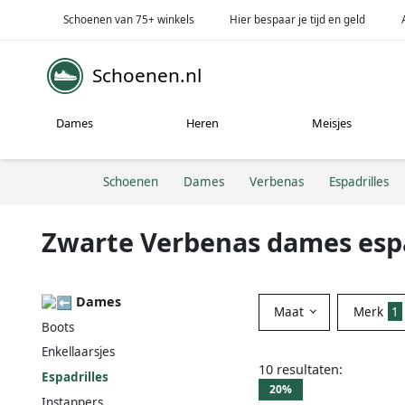
Schoenen van 75+ winkels
Hier bespaar je tijd en geld
Schoenen.nl
Dames
Heren
Meisjes
Schoenen
Dames
Verbenas
Espadrilles
Zwarte Verbenas dames espa
Dames
Maat
Merk
1
Boots
Enkellaarsjes
10 resultaten:
Espadrilles
20%
Instappers