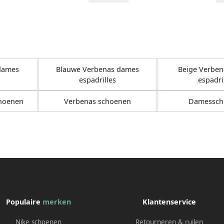
dames
Blauwe Verbenas dames
Beige Verbe
espadrilles
espadri
hoenen
Verbenas schoenen
Damessch
Populaire
merken
Klantenservice
Nike schoenen
Retourneren & ruilen