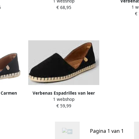
1 webshop
Verbenas
rt
Espadrilles met luxueus motief
1 w
5
€ 68,95
€
s Carmen
Verbenas Espadrilles van leer
1 webshop
lippers
met labelpatch model 'CARMEN'
€ 59,99
choen in
Pagina 1 van 1