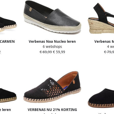
s CARMEN
Verbenas Noa Nucleo leren
Verbenas M
6 webshops
4 w
hoen
espadrilles zwart
Touwz
2
€ 69,99
€ 59,99
€ 79,
 typische
 leren
VERBENAS NU 21% KORTING