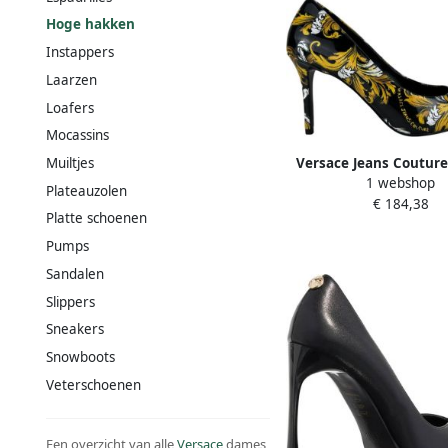
Hoge hakken
Instappers
Laarzen
Loafers
Mocassins
Versace Jeans Couture
Muiltjes
1 webshop
Couture Dames Pum
Plateauzolen
€ 184,38
78VA3S50-ZS366 
Platte schoenen
Pumps
Sandalen
Slippers
Sneakers
Snowboots
Veterschoenen
Een overzicht van alle
Versace
dames