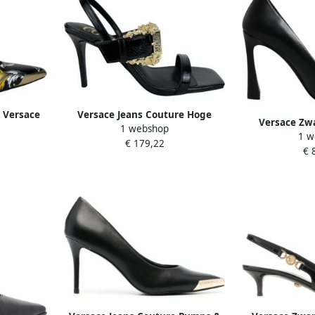
 Versace
Versace Jeans Couture Hoge
Versace Zwa
1 webshop
p Zwart
hakken Versace Couture Dames
1 w
hakken pum
€ 179,22
G89
Pump Zwart 76VA3S71-ZS539 89
€ 
in zwart