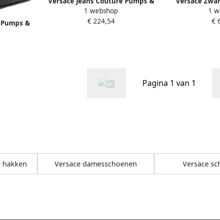
Versace Jeans Couture Pumps &
Versace Zwar
1 webshop
1 w
high heels Fondo Scarlett in
hak en Medus
€ 224,54
€ 
zwart
D
e Pumps &
 in zwart
Pagina 1 van 1
 hakken
Versace damesschoenen
Versace s