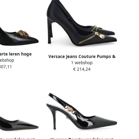
rte leren hoge
Versace Jeans Couture Pumps &
ebshop
ps Black Dames
1 webshop
high heels Fondo Sadie in zwart
807,11
€ 214,24