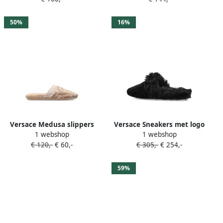
50%
16%
Versace Medusa slippers
Versace Sneakers met logo
1 webshop
1 webshop
met print Beige
Zwart
€ 120,-
€ 60,-
€ 305,-
€ 254,-
59%