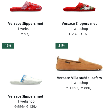
Versace Slippers met
Versace Slippers met
1 webshop
1 webshop
Barocco-print Rood
barokprint Rood
€ 97,-
€ 237,-
€ 97,-
16%
21%
Versace Villa suède loafers
1 webshop
Bruin
€ 1.092,-
€ 860,-
Versace Slippers met
1 webshop
borduurwerk Wit
€ 226,-
€ 189,-