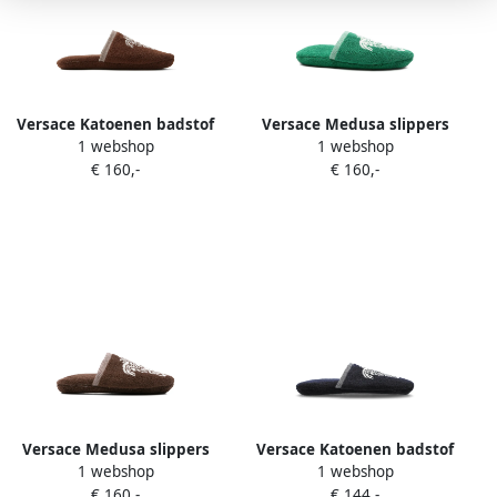
Versace Katoenen badstof
Versace Medusa slippers
1 webshop
1 webshop
jacquard slippers Bruin
Groen
€ 160,-
€ 160,-
Versace Medusa slippers
Versace Katoenen badstof
1 webshop
1 webshop
met jacquard Bruin
slippers met jacquard
€ 160,-
€ 144,-
Blauw