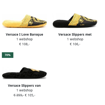
Versace I Love Baroque
Versace Slippers met
1 webshop
1 webshop
slippers Zwart
barokprint Zwart
€ 108,-
€ 106,-
70%
Versace Slippers van
1 webshop
badstof Zwart
€ 359,-
€ 105,-