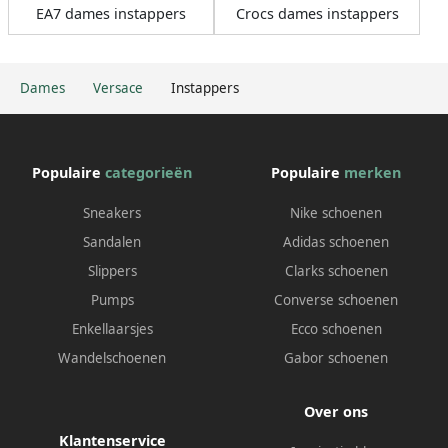
EA7 dames instappers
Crocs dames instappers
Dames
Versace
Instappers
Populaire
categorieën
Populaire
merken
Sneakers
Nike schoenen
Sandalen
Adidas schoenen
Slippers
Clarks schoenen
Pumps
Converse schoenen
Enkellaarsjes
Ecco schoenen
Wandelschoenen
Gabor schoenen
Over ons
Klantenservice