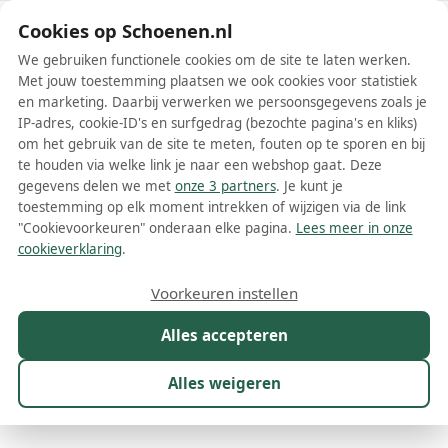
Schoenen.nl
Cookies op Schoenen.nl
We gebruiken functionele cookies om de site te laten werken.
Met jouw toestemming plaatsen we ook cookies voor statistiek
en marketing. Daarbij verwerken we persoonsgegevens zoals je
IP-adres, cookie-ID's en surfgedrag (bezochte pagina's en kliks)
om het gebruik van de site te meten, fouten op te sporen en bij
Wis filters
Alle filters
te houden via welke link je naar een webshop gaat. Deze
gegevens delen we met
onze 3 partners
. Je kunt je
Versace dames instappers
toestemming op elk moment intrekken of wijzigen via de link
"Cookievoorkeuren" onderaan elke pagina.
Lees meer in onze
Meer lezen
cookieverklaring
.
Maat
Merk
1
Kleur
Prijs
Materiaal
Voorkeuren instellen
17 resultaten:
Alles accepteren
Alles weigeren