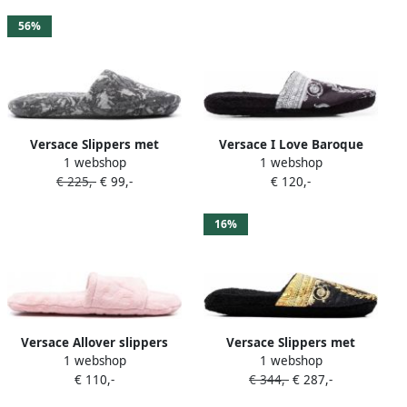
56%
Versace Slippers met
Versace I Love Baroque
1 webshop
1 webshop
jacquard Grijs
slippers Zwart
€ 225,-
€ 99,-
€ 120,-
16%
Versace Allover slippers
Versace Slippers met
1 webshop
1 webshop
Roze
barokprint Zwart
€ 110,-
€ 344,-
€ 287,-