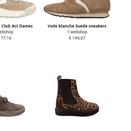
e Club Act Dames
Voile blanche Suede sneakers
ebshop
1 webshop
eakers
Julia Pump FUR Brown Dames
177,16
€ 194,67