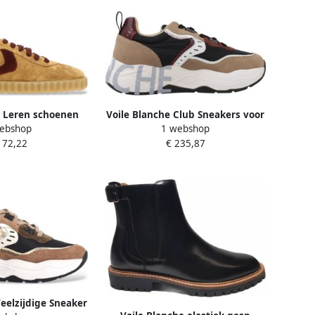
e Leren schoenen
Voile Blanche Club Sneakers voor
ebshop
1 webshop
Ines
stijlvolle looks
172,22
€ 235,87
Veelzijdige Sneaker