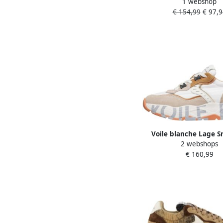
1 webshop
Dames Eva Hike Ma
€ 154,99
€ 97,9
Materiaal: Suède Kleu
Voile blanche Lage S
2 webshops
2017475-31 Club
€ 160,99