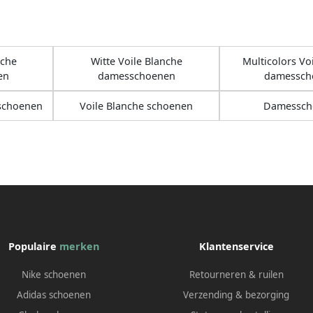
nche
Witte Voile Blanche
Multicolors Vo
en
damesschoenen
damessch
schoenen
Voile Blanche schoenen
Damessch
Populaire
merken
Klantenservice
Nike schoenen
Retourneren & ruilen
Adidas schoenen
Verzending & bezorging