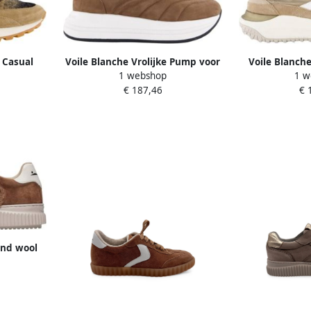
 Casual
Voile Blanche Vrolijke Pump voor
Voile Blanch
1 webshop
1 w
Dames
Sn
€ 187,46
€ 
and wool
n Dames