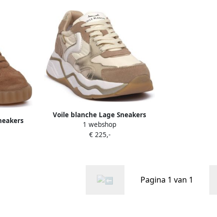
Voile blanche Lage Sneakers
neakers
1 webshop
4D33 CLUB 119
E
€ 225,-
Pagina 1 van 1