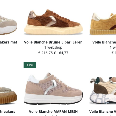
eakers met
Voile Blanche Bruine Lipari Leren
Voile Blanch
1 webshop
1 w
tijl
Sneakers
€ 216,75
€ 164,77
€ 
17%
Sneakers
Voile Blanche MARAN MESH
Voile Blanche 