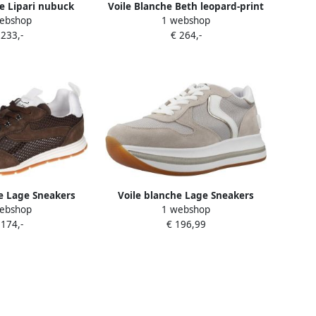
e Lipari nubuck
Voile Blanche Beth leopard-print
ebshop
1 webshop
ers Bruin
ankle boots Bruin
 233,-
€ 264,-
e Lage Sneakers
Voile blanche Lage Sneakers
ebshop
1 webshop
Merry Sport
 174,-
€ 196,99