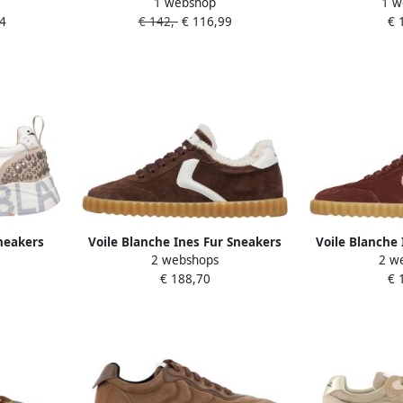
1 webshop
1 w
at: 36
Lichtbruin
met Bovenwer
4
€ 142,-
€ 116,99
€ 
r: Camel
N
neakers
Voile Blanche Ines Fur Sneakers
Voile Blanche
2 webshops
2 w
105
€ 188,70
€ 