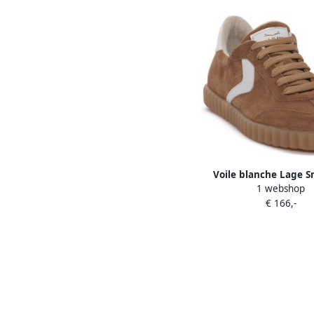
Voile blanche Lage S
1 webshop
3D81 INES SAG
€ 166,-