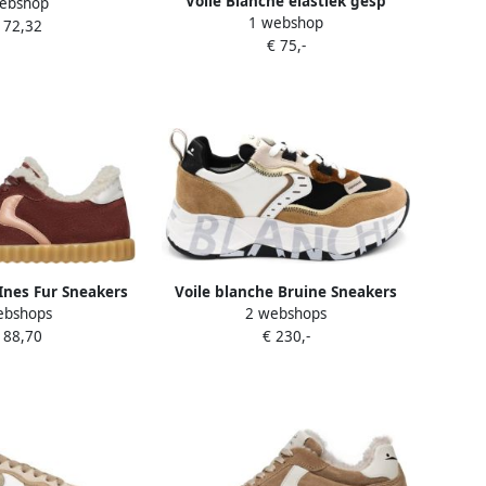
Voile Blanche elastiek gesp
ebshop
k van Suède Stof
1 webshop
lederen chelsea laarzen Dubbie
172,32
ylon
€ 75,-
dk bruin
 Ines Fur Sneakers
Voile blanche Bruine Sneakers
ebshops
2 webshops
met Leren en Stoffen Voering
188,70
€ 230,-
Bruin Dames