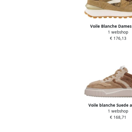
Voile Blanche Dames
1 webshop
Sneakers
€ 176,13
Voile blanche Suede 
1 webshop
sneakers Laura Brow
€ 168,71