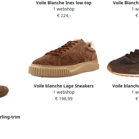
Voile Blanche Ines low-top
Voile Blanch
1 webshop
1 w
sneakers Bruin
sneak
€ 224,-
€
Voile blanche Lage Sneakers
Voile blanch
1 webshop
1 w
201754240 Lipari
€ 196,99
€
rling-trim
n