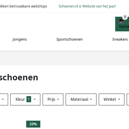
Alleen betrouwbare webshops
Schoenen.nl is Website van het Jaar!
Jongens
Sportschoenen
Sneakers
sschoenen
Kleur
1
Prijs
Materiaal
Winkel
23%