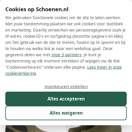
Schoenen.nl
Cookies op Schoenen.nl
We gebruiken functionele cookies om de site te laten werken.
Met jouw toestemming plaatsen we ook cookies voor statistiek
en marketing. Daarbij verwerken we persoonsgegevens zoals je
IP-adres, cookie-ID's en surfgedrag (bezochte pagina's en kliks)
om het gebruik van de site te meten, fouten op te sporen en bij
Wis filters
Alle filters
te houden via welke link je naar een webshop gaat. Deze
gegevens delen we met
onze 3 partners
. Je kunt je
Groene Woden dames laarzen
toestemming op elk moment intrekken of wijzigen via de link
"Cookievoorkeuren" onderaan elke pagina.
Lees meer in onze
Meer lezen
cookieverklaring
.
Maat
Merk
1
Kleur
1
Prijs
Materiaal
Voorkeuren instellen
10 resultaten:
Alles accepteren
16%
Alles weigeren