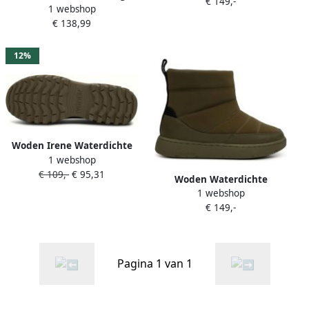
€ 149,-
1 webshop
rubberen laars Green
€ 138,99
Dames
12%
Woden Irene Waterdichte
1 webshop
Rubberen Laars Green
€ 109,-
€ 95,31
Dames
Woden Waterdichte
1 webshop
visschoenen van leer Green
€ 149,-
Dames
Pagina 1 van 1