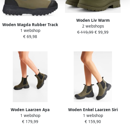
Woden Liv Warm
Woden Magda Rubber Track
2 webshops
Waterproof Regenlaarzen
1 webshop
Boot Dark Olive Black Groen
€ 119,99
€ 99,99
groen
€ 69,98
Dames
Woden Laarzen Aya
Woden Enkel Laarzen Siri
1 webshop
1 webshop
Waterproof
€ 179,99
€ 159,90