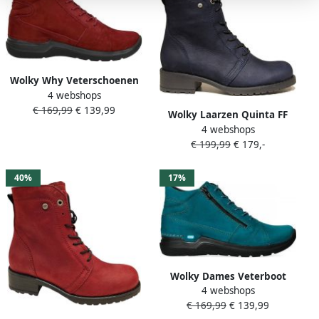
Wolky Why Veterschoenen
4 webshops
Hoog Rood
€ 169,99
€ 139,99
Wolky Laarzen Quinta FF
4 webshops
0247510 000 Dames
€ 199,99
€ 179,-
Veterschoenen Zwart
40%
17%
Wolky Dames Veterboot
4 webshops
0660611-880 Why Antique
€ 169,99
€ 139,99
Petrol