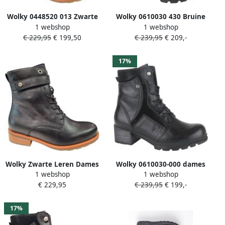
Wolky 0448520 013 Zwarte
Wolky 0610030 430 Bruine
1 webshop
1 webshop
Leren Dames Veterboots
leren Dames Veterboots
€ 229,95
€ 199,50
€ 239,95
€ 209,-
Zwart
Cogna
17%
Wolky Zwarte Leren Dames
Wolky 0610030-000 dames
1 webshop
1 webshop
Veterboots Zwart
veterboots gekleed zwart
€ 229,95
€ 239,95
€ 199,-
17%