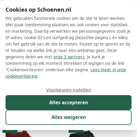
Schoenen.nl
Cookies op Schoenen.nl
We gebruiken functionele cookies om de site te laten werken.
Met jouw toestemming plaatsen we ook cookies voor statistiek
en marketing. Daarbij verwerken we persoonsgegevens zoals je
IP-adres, cookie-ID's en surfgedrag (bezochte pagina's en kliks)
om het gebruik van de site te meten, fouten op te sporen en bij
Wis filters
Alle filters
te houden via welke link je naar een webshop gaat. Deze
gegevens delen we met
onze 3 partners
. Je kunt je
Wolky dames veterboots
toestemming op elk moment intrekken of wijzigen via de link
"Cookievoorkeuren" onderaan elke pagina.
Lees meer in onze
Meer lezen
cookieverklaring
.
Enkelboots
Veterboots
Voorkeuren instellen
Alles accepteren
Maat
Merk
1
Kleur
Prijs
Materiaal
Alles weigeren
56 resultaten:
17%
10%