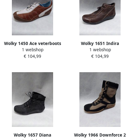
Wolky 1450 Ace veterboots
Wolky 1651 Indira
1 webshop
1 webshop
bruin wit
veterboots bruin
€ 104,99
€ 104,99
Wolky 1657 Diana
Wolky 1966 Downforce 2