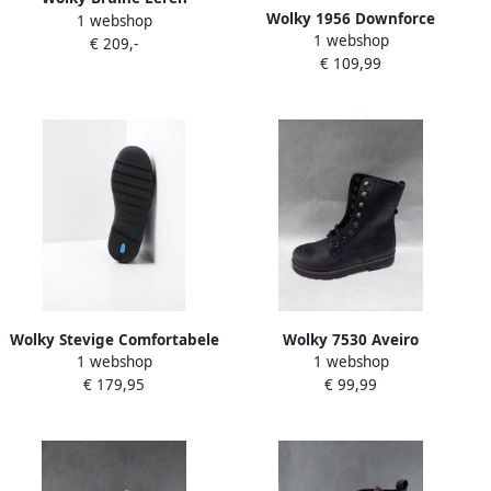
Wolky 1956 Downforce
1 webshop
Veterlaarzen Comfortabel
1 webshop
halfhoge veterboots rood
€ 209,-
Brown Dames
€ 109,99
Wolky Stevige Comfortabele
Wolky 7530 Aveiro
1 webshop
1 webshop
Dames Veterboot Black
veterboots zwart
€ 179,95
€ 99,99
Dames