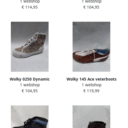
1 webshop
1 webshop
veterboots zwart
veterboots zwart beige
€ 114,95
€ 104,95
Wolky 0250 Dynamic
Wolky 145 Ace veterboots
1 webshop
1 webshop
veterboots beige
bruin wit
€ 104,95
€ 119,99