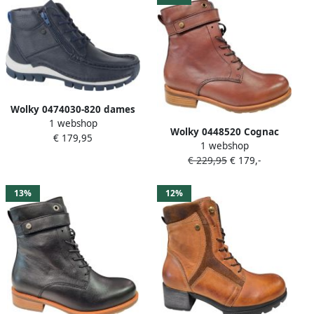
Wolky 0474030-820 dames
1 webshop
veterboots sportief blauw
Wolky 0448520 Cognac
€ 179,95
1 webshop
Leren Dames Veterboots
€ 229,95
€ 179,-
Cogna
13%
12%