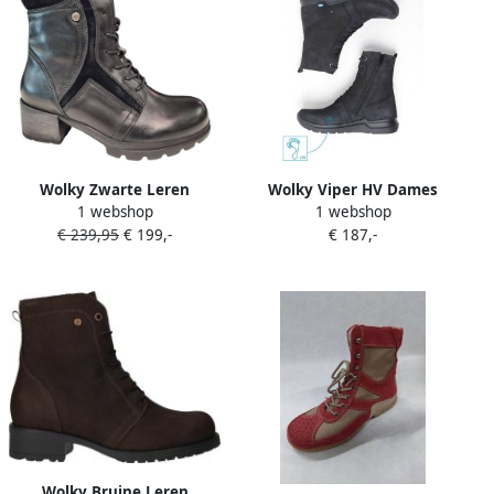
Wolky Zwarte Leren
Wolky Viper HV Dames
1 webshop
1 webshop
Veterboots Dames Zwart
Veterboot 0663210-000
€ 239,95
€ 199,-
€ 187,-
Zwart
Wolky Bruine Leren