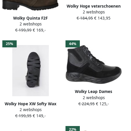
Wolky Hoge veterschoenen
2 webshops
Jump asfalt nubuck Dames
€ 184,95
€ 143,95
Wolky Quinta F2F
Veterschoen Grijs
2 webshops
Longbeach Veterboots
€ 199,99
€ 169,-
Groen
25%
44%
Wolky Leap Dames
2 webshops
Veterboot 0570190-005
€ 224,95
€ 125,-
Wolky Hope XW Softy Wax
Zwart Combi
2 webshops
Veterboots Dames Zwart
€ 199,95
€ 149,-
22%