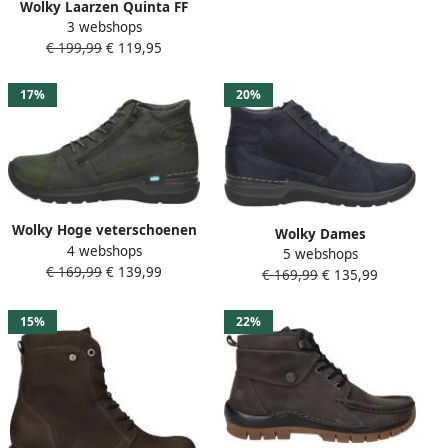
Wolky Laarzen Quinta FF
3 webshops
0247510 530 Dames
€ 199,99
€ 119,95
Veterschoenen Rood
17%
20%
Wolky Hoge veterschoenen
Wolky Dames
4 webshops
Why pesto groen nubuck
5 webshops
Veterschoenen Boots
€ 169,99
€ 139,99
€ 169,99
€ 135,99
0660611 800 Why Antique
Blauw
15%
22%