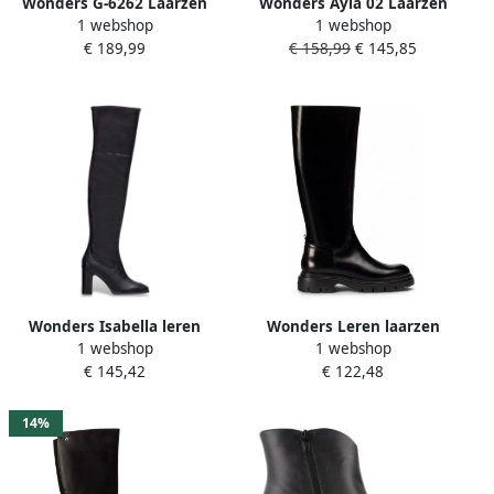
Wonders G-6262 Laarzen
Wonders Ayla 02 Laarzen
1 webshop
1 webshop
Zwart Vrouw
Zwart Vrouw
€ 189,99
€ 158,99
€ 145,85
Wonders Isabella leren
Wonders Leren laarzen
1 webshop
1 webshop
laarzen
Bones
€ 145,42
€ 122,48
14%