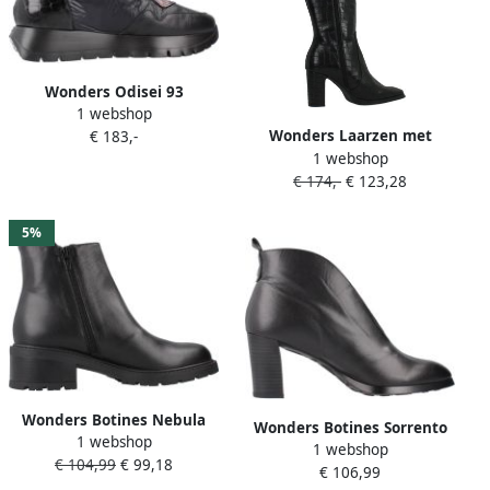
Wonders Odisei 93
1 webshop
Schoenen Zwart Vrouw
Wonders Laarzen met
€ 183,-
1 webshop
hakken M5150
€ 174,-
€ 123,28
5%
Wonders Botines Nebula
Wonders Botines Sorrento
1 webshop
Negros Color: Negro Black
1 webshop
Negros Color: Negro Black
€ 104,99
€ 99,18
Dames
€ 106,99
Dames