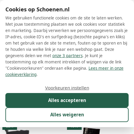
Schoenen.nl
Cookies op Schoenen.nl
We gebruiken functionele cookies om de site te laten werken.
Met jouw toestemming plaatsen we ook cookies voor statistiek
en marketing. Daarbij verwerken we persoonsgegevens zoals je
IP-adres, cookie-ID's en surfgedrag (bezochte pagina's en kliks)
om het gebruik van de site te meten, fouten op te sporen en bij
Wis filters
Alle filters
te houden via welke link je naar een webshop gaat. Deze
gegevens delen we met
onze 3 partners
. Je kunt je
Zwarte Wonders dames laarzen
toestemming op elk moment intrekken of wijzigen via de link
"Cookievoorkeuren" onderaan elke pagina.
Lees meer in onze
Meer lezen
cookieverklaring
.
Hoge laarzen
Voorkeuren instellen
Alles accepteren
Maat
Merk
1
Kleur
1
Prijs
Materiaal
Alles weigeren
50 resultaten:
22%
19%