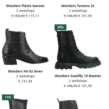
Wonders Platte laarzen
Wonders Toronto 22
2 webshops
2 webshops
BOOTS 54100
Laarzen Zwart Vrouw
€ 150,99
€ 115,11
€ 146,99
€ 101,99
30%
Wonders Fei 02 leren
Wonders Goodfly 10 Booties
2 webshops
enkellaarsjes
2 webshops
Zwart Vrouw
€ 131,99
€ 146,99
€ 101,99
11%