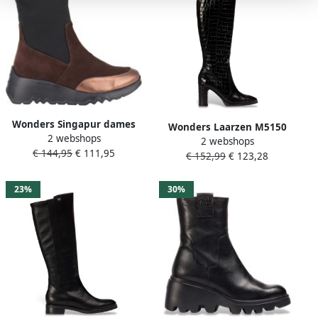
Wonders Singapur dames
Wonders Laarzen M5150
2 webshops
laars Zwart
2 webshops
€ 144,95
€ 111,95
€ 152,99
€ 123,28
23%
30%