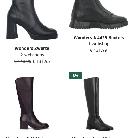
Wonders A-4425 Booties
1 webshop
Zwart Vrouw
Wonders Zwarte
€ 131,99
2 webshops
Dameslaars Stijlvolle
€ 148,95
€ 131,95
Collectie
8%