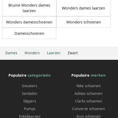
Bruine Wonders dames
Wonders dames laarzen
laarzen
Wonders damesschoenen
Wonders schoenen
Damesschoenen
Dames
Wonders
Laarzen
Zwart
Populaire
categorieën
Populaire
merken
Sneakers
Nike schoenen
Sandalen
Adidas schoenen
Slippers
Clarks schoenen
Pumps
Converse schoenen
Enkellaarsjes
Ecco schoenen