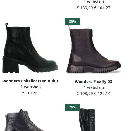
1 webshop
Zwart Vrouw
€ 139,99
€ 104,27
35%
Wonders Enkellaarzen Bulut
Wonders Flexfly 03
1 webshop
1 webshop
Schoenen Zwart Vrouw
€ 101,99
€ 198,99
€ 129,14
29%