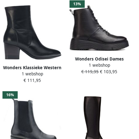
13%
Wonders Odisei Dames
1 webshop
Sneaker met MemoryGel
Wonders Klassieke Western
€ 119,95
€ 103,95
Binnenzool Black Dames
1 webshop
Stijl Enkellaars Black Dames
€ 111,95
16%