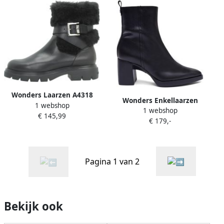
Wonders Laarzen A4318
Wonders Enkellaarzen
1 webshop
Alice Yuba
1 webshop
L1601IsyNegro
€ 145,99
€ 179,-
Pagina 1 van 2
Bekijk ook