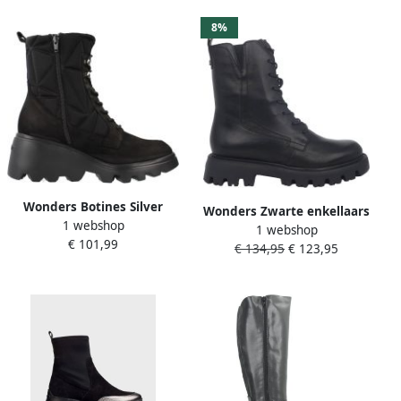
8%
Wonders Botines Silver
Wonders Zwarte enkellaars
1 webshop
Negros Color: Negro Black
1 webshop
voor vrouwen
€ 101,99
Dames
€ 134,95
€ 123,95