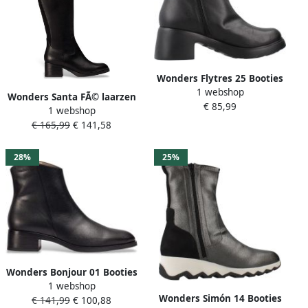
Wonders Flytres 25 Booties
1 webshop
Met Hak Zwart Vrouw
Wonders Santa FÃ© laarzen
€ 85,99
1 webshop
€ 165,99
€ 141,58
28%
25%
Wonders Bonjour 01 Booties
1 webshop
Zwart Vrouw
Wonders Simón 14 Booties
€ 141,99
€ 100,88