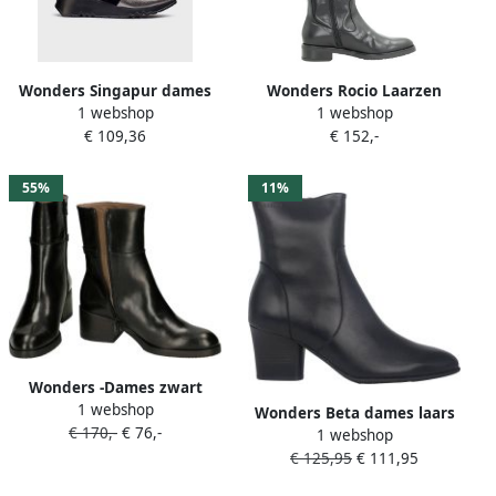
Wonders Singapur dames
Wonders Rocio Laarzen
1 webshop
1 webshop
laars zwart
Zwart Vrouw
€ 109,36
€ 152,-
55%
11%
Wonders -Dames zwart
1 webshop
laarzen
Wonders Beta dames laars
€ 170,-
€ 76,-
1 webshop
Zwart
€ 125,95
€ 111,95