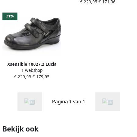
€ 229,95
€ 171,96
klittenbandschoenen met
stretchleer wijdte H
21%
Xsensible 10027.2 Lucia
1 webshop
Black Leopard H-Wijdte
€ 229,95
€ 179,95
Klittenbandschoenen
Pagina 1 van 1
Bekijk ook