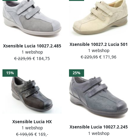
Xsensible 10027.2 Lucia 501
Xsensible Lucia 10027.2.485
1 webshop
Taupe H-Wijdte
1 webshop
Zacht groene
€ 229,95
€ 171,96
Klittenbandschoenen
€ 229,95
€ 184,75
klittenbandschoenen met
stretchleer
15%
25%
Xsensible Lucia HX
Xsensible Lucia 10027.2.245
1 webshop
1 webshop
blauwe
€ 199,95
€ 169,-