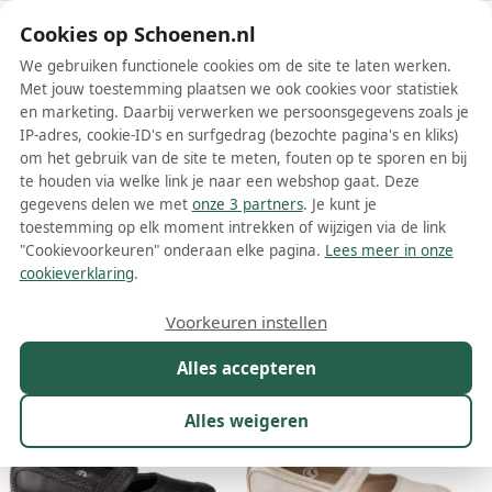
Schoenen.nl
Cookies op Schoenen.nl
We gebruiken functionele cookies om de site te laten werken.
Met jouw toestemming plaatsen we ook cookies voor statistiek
en marketing. Daarbij verwerken we persoonsgegevens zoals je
IP-adres, cookie-ID's en surfgedrag (bezochte pagina's en kliks)
om het gebruik van de site te meten, fouten op te sporen en bij
Wis filters
Alle filters
te houden via welke link je naar een webshop gaat. Deze
gegevens delen we met
onze 3 partners
. Je kunt je
XSensible dames
toestemming op elk moment intrekken of wijzigen via de link
klittenbandschoenen
"Cookievoorkeuren" onderaan elke pagina.
Lees meer in onze
cookieverklaring
.
Meer lezen
Voorkeuren instellen
Maat
Merk
1
Kleur
Prijs
Materiaal
Alles accepteren
13 resultaten:
Alles weigeren