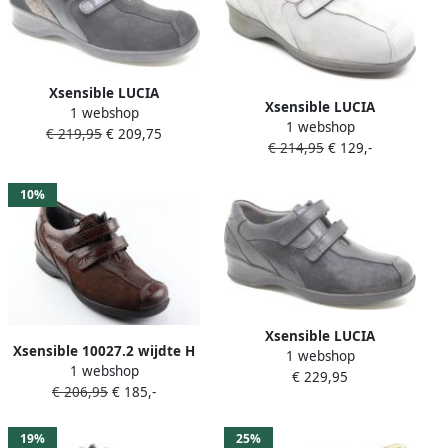
Xsensible LUCIA
Xsensible LUCIA
1 webshop
10027.2.003 Zwarte
1 webshop
10027.2.809 Lichtgrijze
€ 219,95
€ 209,75
klittenbandschoenen met
€ 214,95
€ 129,-
klittenbandschoenen met
stretch wijdte H
stretch wijdte H
10%
Xsensible LUCIA
Xsensible 10027.2 wijdte H
1 webshop
10027.2.099 Zwarte
1 webshop
Klittenbandschoenen
€ 229,95
klittenbandschoenen met
€ 206,95
€ 185,-
stretchleer wijdte H
19%
25%