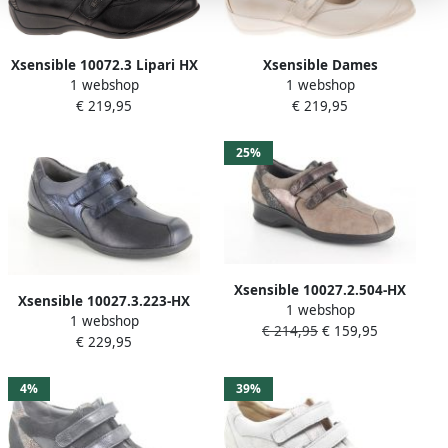
Xsensible 10072.3 Lipari HX
Xsensible Dames
1 webshop
1 webshop
wijdte H
Instappers & Ballerina's
€ 219,95
€ 219,95
Klittenbandschoenen
Lipari Soft Pearl Beige
25%
Xsensible 10027.2.504-HX
Xsensible 10027.3.223-HX
1 webshop
dames
1 webshop
dames
€ 214,95
€ 159,95
klittenbandschoenen (7 5)
€ 229,95
klittenbandschoenen (8)
beige
blauw
4%
39%