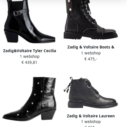
Zadig & Voltaire Boots &
Zadig&Voltaire Tyler Cecilia
1 webshop
laarzen Joe Smooth Cowskin
1 webshop
Vintage enkellaarsje van
€ 475,-
& Studs Pipping in zwart
€ 439,81
leer
Zadig & Voltaire Laureen
1 webshop
Roma Ankle Boots in Black