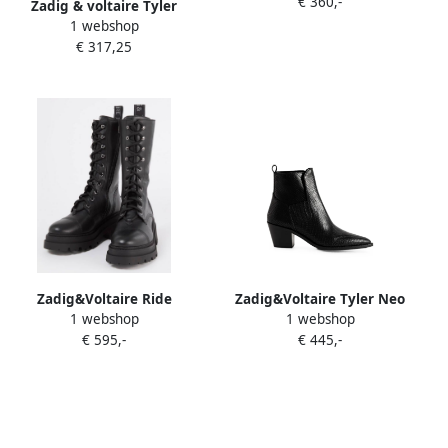
€ 360,-
Leather Zwart Dames
Zadig & voltaire Tyler
1 webshop
Vintage Stars Ankle boots
€ 317,25
Black
Zadig&Voltaire Ride
Zadig&Voltaire Tyler Neo
1 webshop
1 webshop
bikerboot van leer
snakeskin-effect boots
€ 595,-
€ 445,-
Zwart