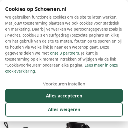
Schoenen.nl
Cookies op Schoenen.nl
We gebruiken functionele cookies om de site te laten werken.
Met jouw toestemming plaatsen we ook cookies voor statistiek
en marketing. Daarbij verwerken we persoonsgegevens zoals je
IP-adres, cookie-ID's en surfgedrag (bezochte pagina's en kliks)
om het gebruik van de site te meten, fouten op te sporen en bij
Wis filters
Alle filters
te houden via welke link je naar een webshop gaat. Deze
gegevens delen we met
onze 3 partners
. Je kunt je
Zadig & Voltaire dames boots
toestemming op elk moment intrekken of wijzigen via de link
"Cookievoorkeuren" onderaan elke pagina.
Lees meer in onze
Meer lezen
cookieverklaring
.
Biker boots
Chelsea boots
Combat boots
Enkelboots
Voorkeuren instellen
Alles accepteren
Maat
Merk
1
Kleur
Prijs
Materiaal
Alles weigeren
20 resultaten: