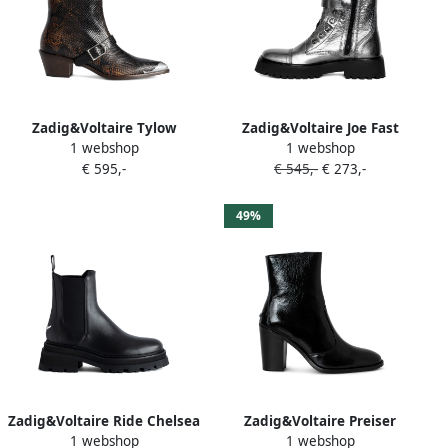
Zadig&Voltaire Tylow
Zadig&Voltaire Joe Fast
1 webshop
1 webshop
enkellaarzen Zwart
leren Combat boots met
€ 595,-
€ 545,-
€ 273,-
metallic-effect Grijs
49%
Zadig&Voltaire Ride Chelsea
Zadig&Voltaire Preiser
1 webshop
1 webshop
laarzen Zwart
enkellaarzen Zwart