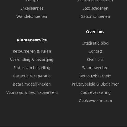
Pumps
Converse schoenen
Enkellaarsjes
Ecco schoenen
Wandelschoenen
Gabor schoenen
Over ons
Klantenservice
Inspiratie blog
Retourneren & ruilen
Contact
Verzending & bezorging
Over ons
Status van bestelling
Samenwerken
Garantie & reparatie
Betrouwbaarheid
Betaalmogelijkheden
Privacybeleid
&
Disclaimer
Voorraad & beschikbaarheid
Cookieverklaring
Cookievoorkeuren