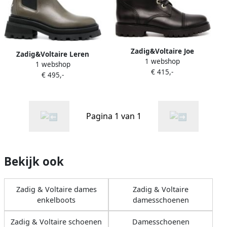
Zadig&Voltaire Joe
Zadig&Voltaire Leren
1 webshop
enkellaarzen met veters
1 webshop
enkellaarzen Groen
€ 415,-
Zwart
€ 495,-
Pagina 1 van 1
Bekijk ook
Zadig & Voltaire dames
Zadig & Voltaire
enkelboots
damesschoenen
Zadig & Voltaire schoenen
Damesschoenen