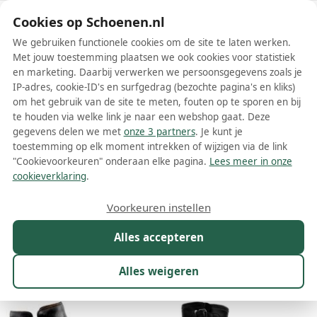
Schoenen.nl
Cookies op Schoenen.nl
We gebruiken functionele cookies om de site te laten werken.
Met jouw toestemming plaatsen we ook cookies voor statistiek
en marketing. Daarbij verwerken we persoonsgegevens zoals je
IP-adres, cookie-ID's en surfgedrag (bezochte pagina's en kliks)
om het gebruik van de site te meten, fouten op te sporen en bij
Wis filters
Alle filters
te houden via welke link je naar een webshop gaat. Deze
gegevens delen we met
onze 3 partners
. Je kunt je
Zoe dames boots
toestemming op elk moment intrekken of wijzigen via de link
"Cookievoorkeuren" onderaan elke pagina.
Lees meer in onze
Meer lezen
cookieverklaring
.
Chelsea boots
Enkelboots
Voorkeuren instellen
Alles accepteren
Maat
Merk
1
Kleur
Prijs
Winkel
Sor
Alles weigeren
8 resultaten: