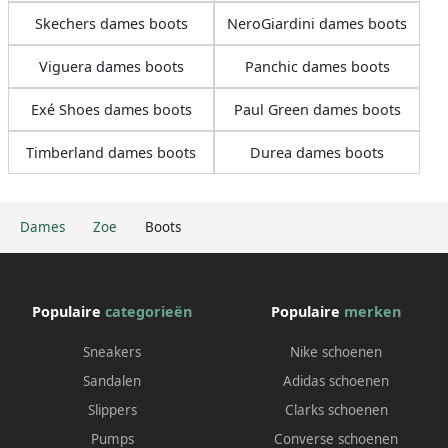
Skechers dames boots
NeroGiardini dames boots
Viguera dames boots
Panchic dames boots
Exé Shoes dames boots
Paul Green dames boots
Timberland dames boots
Durea dames boots
Dames
Zoe
Boots
Populaire
categorieën
Populaire
merken
Sneakers
Nike schoenen
Sandalen
Adidas schoenen
Slippers
Clarks schoenen
Pumps
Converse schoenen