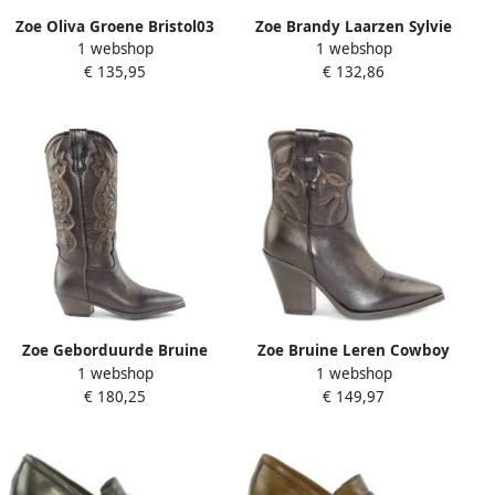
Zoe Oliva Groene Bristol03
Zoe Brandy Laarzen Sylvie
1 webshop
1 webshop
Laarzen Green Dames
Model Brown Dames
€ 135,95
€ 132,86
Zoe Geborduurde Bruine
Zoe Bruine Leren Cowboy
1 webshop
1 webshop
Leren Cowboy Laars Brown
Laarzen Brown Dames
€ 180,25
€ 149,97
Dames