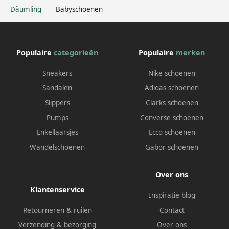
Däumling
Babyschoenen
Populaire
categorieën
Populaire
merken
Sneakers
Nike schoenen
Sandalen
Adidas schoenen
Slippers
Clarks schoenen
Pumps
Converse schoenen
Enkellaarsjes
Ecco schoenen
Wandelschoenen
Gabor schoenen
Over ons
Klantenservice
Inspiratie blog
Retourneren & ruilen
Contact
Verzending & bezorging
Over ons