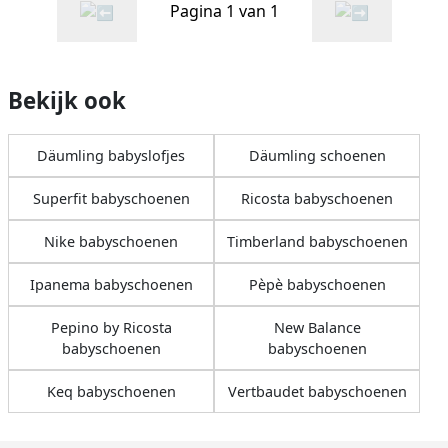
Pagina 1 van 1
Bekijk ook
Däumling babyslofjes
Däumling schoenen
Superfit babyschoenen
Ricosta babyschoenen
Nike babyschoenen
Timberland babyschoenen
Ipanema babyschoenen
Pèpè babyschoenen
Pepino by Ricosta
New Balance
babyschoenen
babyschoenen
Keq babyschoenen
Vertbaudet babyschoenen