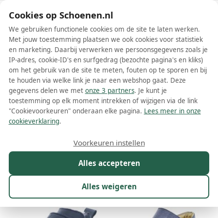
Schoenen.nl
Cookies op Schoenen.nl
We gebruiken functionele cookies om de site te laten werken.
Met jouw toestemming plaatsen we ook cookies voor statistiek
en marketing. Daarbij verwerken we persoonsgegevens zoals je
IP-adres, cookie-ID's en surfgedrag (bezochte pagina's en kliks)
om het gebruik van de site te meten, fouten op te sporen en bij
Wis filters
Alle filters
te houden via welke link je naar een webshop gaat. Deze
gegevens delen we met
onze 3 partners
. Je kunt je
Däumling babyschoenen
toestemming op elk moment intrekken of wijzigen via de link
"Cookievoorkeuren" onderaan elke pagina.
Lees meer in onze
Meer lezen
cookieverklaring
.
Babyslofjes
Voorkeuren instellen
Alles accepteren
Maat
Merk
1
Kleur
Prijs
Geslacht
W
Alles weigeren
10 resultaten: