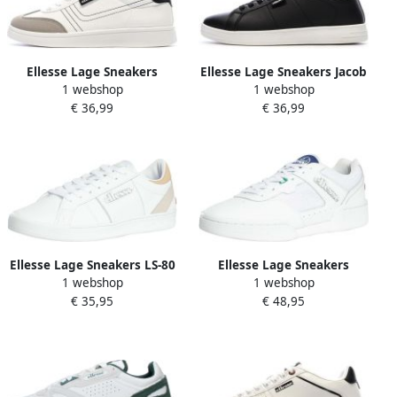
Ellesse Lage Sneakers
Ellesse Lage Sneakers Jacob
1 webshop
1 webshop
Catarina
Defender
€ 36,99
€ 36,99
Ellesse Lage Sneakers LS-80
Ellesse Lage Sneakers
1 webshop
1 webshop
lederen sneakers
Piacentino 2.0 lederen
€ 35,95
€ 48,95
sneakers