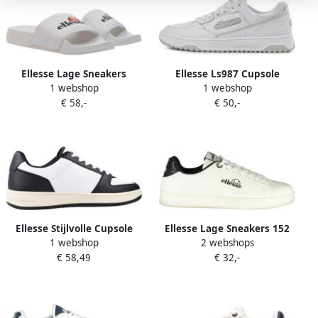
Ellesse Lage Sneakers
Ellesse Ls987 Cupsole
1 webshop
1 webshop
SHVF0834908
Schoenen Wit 1 2 Man
€ 58,-
€ 50,-
Ellesse Stijlvolle Cupsole
Ellesse Lage Sneakers 152
1 webshop
2 webshops
Sneakers voor Mannen
JERRY
€ 58,49
€ 32,-
White Heren