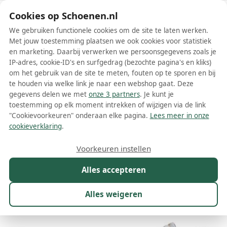
Schoenen.nl
Cookies op Schoenen.nl
We gebruiken functionele cookies om de site te laten werken.
Met jouw toestemming plaatsen we ook cookies voor statistiek
en marketing. Daarbij verwerken we persoonsgegevens zoals je
IP-adres, cookie-ID's en surfgedrag (bezochte pagina's en kliks)
om het gebruik van de site te meten, fouten op te sporen en bij
Wis filters
Alle filters
te houden via welke link je naar een webshop gaat. Deze
gegevens delen we met
onze 3 partners
. Je kunt je
Witte Ellesse lage sneakers
toestemming op elk moment intrekken of wijzigen via de link
"Cookievoorkeuren" onderaan elke pagina.
Lees meer in onze
Meer lezen
cookieverklaring
.
Lage sneakers
Voorkeuren instellen
Alles accepteren
Maat
Merk
1
Kleur
1
Prijs
Geslacht
Alles weigeren
29 resultaten: