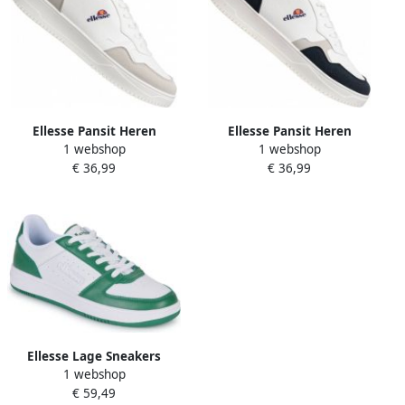
Ellesse Pansit Heren
Ellesse Pansit Heren
1 webshop
1 webshop
Sneakers wit PANSIT001-
Sneakers wit-marineblauw
€ 36,99
€ 36,99
119-WHITE
PANSIT001-153-WIT-MARIJN
Ellesse Lage Sneakers
1 webshop
PANARO CUPSOLE
€ 59,49