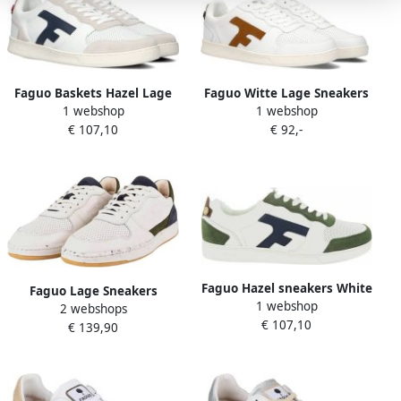
Faguo Baskets Hazel Lage
Faguo Witte Lage Sneakers
1 webshop
1 webshop
sneakers Leren Sneaker
Baskets Hazel
€ 107,10
€ 92,-
Heren Wit
Faguo Hazel sneakers White
Faguo Lage Sneakers
1 webshop
Heren
2 webshops
F22CG3204 ecru 2204
€ 107,10
€ 139,90