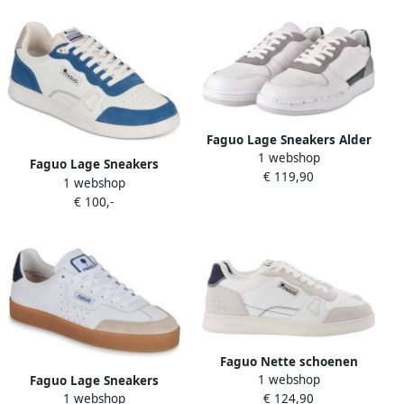
Faguo Lage Sneakers Alder
1 webshop
Leather suede S23CG3205
Faguo Lage Sneakers
€ 119,90
2206
1 webshop
COMMUTE
€ 100,-
Faguo Nette schoenen
1 webshop
Faguo Lage Sneakers
Chaussures
1 webshop
€ 124,90
LUMBO