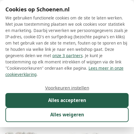
Schoenen.nl
Cookies op Schoenen.nl
We gebruiken functionele cookies om de site te laten werken.
Met jouw toestemming plaatsen we ook cookies voor statistiek
en marketing. Daarbij verwerken we persoonsgegevens zoals je
IP-adres, cookie-ID's en surfgedrag (bezochte pagina's en kliks)
om het gebruik van de site te meten, fouten op te sporen en bij
Wis filters
Alle filters
te houden via welke link je naar een webshop gaat. Deze
gegevens delen we met
onze 3 partners
. Je kunt je
Witte Faguo lage sneakers
toestemming op elk moment intrekken of wijzigen via de link
"Cookievoorkeuren" onderaan elke pagina.
Lees meer in onze
Meer lezen
cookieverklaring
.
Lage sneakers
Voorkeuren instellen
Alles accepteren
Maat
Merk
1
Kleur
1
Prijs
Geslacht
Alles weigeren
16 resultaten: