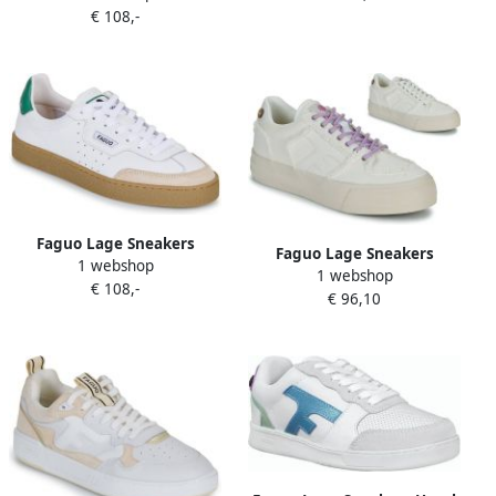
€ 108,-
Faguo Lage Sneakers
Faguo Lage Sneakers
1 webshop
LUMBO
1 webshop
WALNUT PLATFORM
€ 108,-
€ 96,10