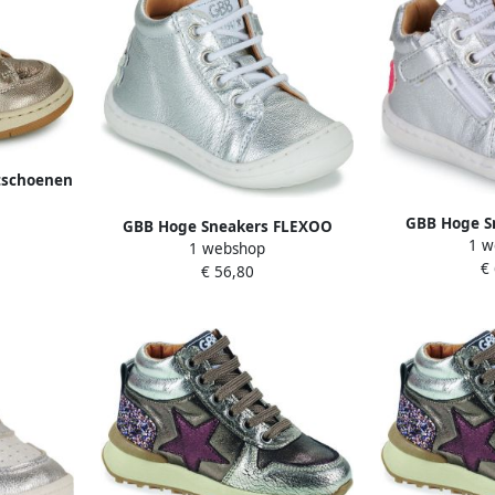
tschoenen
GBB Hoge S
GBB Hoge Sneakers FLEXOO
1 w
1 webshop
FLORAL
€
€ 56,80