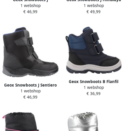
1 webshop
1 webshop
Willaboom Girl B A
Girl B Ab
€ 46,99
€ 49,99
Geox Snowboots B Flanfil
Geox Snowboots J Sentiero
1 webshop
Boy B Abx
1 webshop
Boy B Abx
€ 36,99
€ 46,99