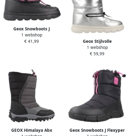
Geox Snowboots J
1 webshop
Willaboom Girl B A
Geox Stijlvolle
€ 41,99
1 webshop
Winterlaarzen voor
€ 59,99
Vrouwen
GEOX Himalaya Abx
Geox Snowboots J Flexyper