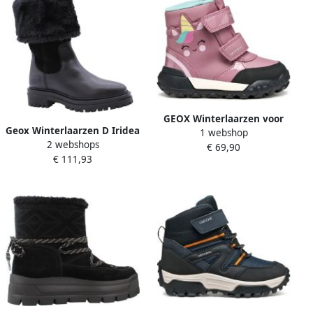
GEOX Winterlaarzen voor
Geox Winterlaarzen D Iridea
1 webshop
babymeisjes Trekkyup ABX
2 webshops
met trendy kraag van
€ 69,90
€ 111,93
imitatiebont