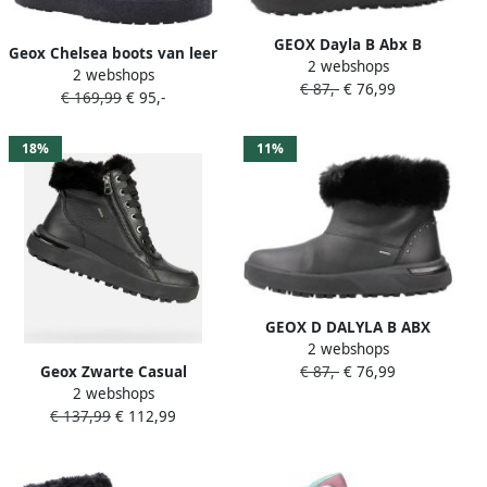
GEOX Dayla B Abx B
Geox Chelsea boots van leer
2 webshops
Enkellaarsjes Zwart Vrouw
2 webshops
met plateauzool model
€ 87,-
€ 76,99
€ 169,99
€ 95,-
'SPHERICA'
18%
11%
GEOX D DALYLA B ABX
2 webshops
Zwart
Geox Zwarte Casual
€ 87,-
€ 76,99
2 webshops
Gesloten Platte Booties
€ 137,99
€ 112,99