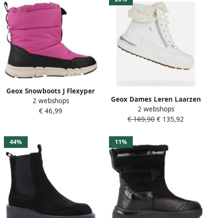
Geox Snowboots J Flexyper
Geox Dames Leren Laarzen
2 webshops
Girl B Ab
2 webshops
White Dames
€ 46,99
€ 169,90
€ 135,92
44%
11%