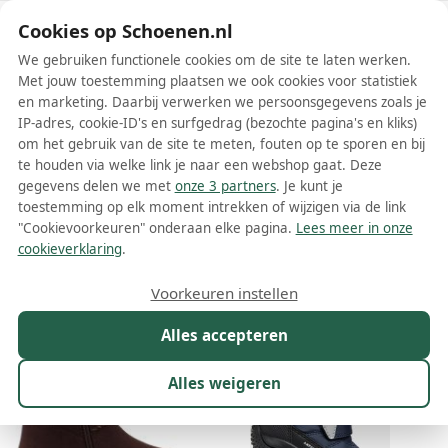
Schoenen.nl
Cookies op Schoenen.nl
We gebruiken functionele cookies om de site te laten werken.
Met jouw toestemming plaatsen we ook cookies voor statistiek
en marketing. Daarbij verwerken we persoonsgegevens zoals je
IP-adres, cookie-ID's en surfgedrag (bezochte pagina's en kliks)
om het gebruik van de site te meten, fouten op te sporen en bij
Wis filters
Alle filters
te houden via welke link je naar een webshop gaat. Deze
gegevens delen we met
onze 3 partners
. Je kunt je
Geox snowboots
toestemming op elk moment intrekken of wijzigen via de link
"Cookievoorkeuren" onderaan elke pagina.
Lees meer in onze
Meer lezen
cookieverklaring
.
Maat
Merk
1
Kleur
Prijs
Geslacht
M
Voorkeuren instellen
89 resultaten:
Alles accepteren
6%
Alles weigeren