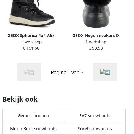
GEOX Spherica 4x4 Abx
GEOX Hoge sneakers D
1 webshop
1 webshop
Sneakers Zwart Vrouw
Rubidia C Nappa +
€ 161,60
€ 90,93
synthetisch bont
Pagina 1 van 3
Bekijk ook
Geox schoenen
EA7 snowboots
Moon Boot snowboots
Sorel snowboots