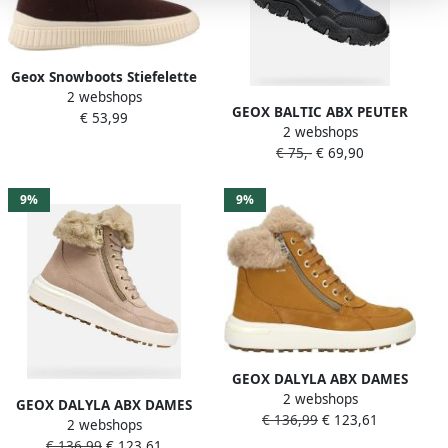
Geox Snowboots Stiefelette
2 webshops
Laquinny
GEOX BALTIC ABX PEUTER
€ 53,99
2 webshops
MARINEBLAUW
€ 75,-
€ 69,90
ROYAALBLAUW
9%
9%
GEOX DALYLA ABX DAMES
2 webshops
DONKER BEIGE
GEOX DALYLA ABX DAMES
€ 136,99
€ 123,61
2 webshops
ANTIEK ROZE
€ 136,99
€ 123,61