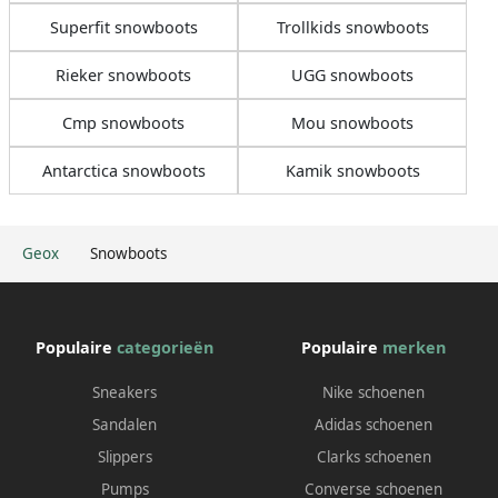
Superfit snowboots
Trollkids snowboots
Rieker snowboots
UGG snowboots
Cmp snowboots
Mou snowboots
Antarctica snowboots
Kamik snowboots
Geox
Snowboots
Populaire
categorieën
Populaire
merken
Sneakers
Nike schoenen
Sandalen
Adidas schoenen
Slippers
Clarks schoenen
Pumps
Converse schoenen