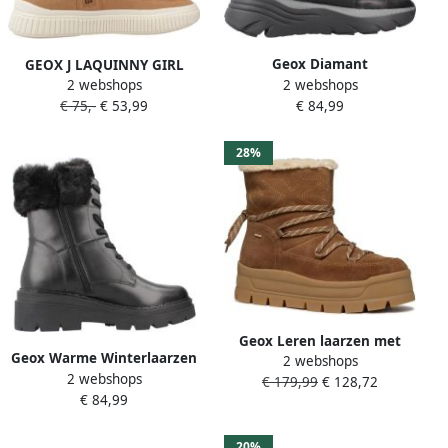
Geox Diamant
GEOX J LAQUINNY GIRL
2 webshops
Winterlaarzen
2 webshops
Lichtbruin
€ 84,99
€ 75,-
€ 53,99
28%
Geox Leren laarzen met
Geox Warme Winterlaarzen
2 webshops
voering van kunstbont
2 webshops
voor Stijlvolle Look
€ 179,99
€ 128,72
model 'SPHERICA'
€ 84,99
20%