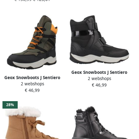
Geox Snowboots J Sentiero
Geox Snowboots J Sentiero
2 webshops
B Ab
2 webshops
Boy B Abx
€ 46,99
€ 46,99
28%