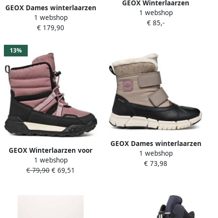
GEOX Winterlaarzen
GEOX Dames winterlaarzen
1 webshop
Himalaya ABX
1 webshop
Spherica
€ 85,-
€ 179,90
13%
GEOX Dames winterlaarzen
GEOX Winterlaarzen voor
1 webshop
Flexyper
1 webshop
meisjes Trekkyup ABX
€ 73,98
€ 79,90
€ 69,51