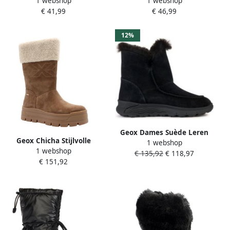
1 webshop
1 webshop
Laarzen Grijs Jongen
Girl B Ab
€ 41,99
€ 46,99
12%
Geox Dames Suède Leren
Geox Chicha Stijlvolle
1 webshop
Laarzen Black Dames
1 webshop
Laarzen voor Vrouwen
€ 135,92
€ 118,97
€ 151,92
Brown Dames