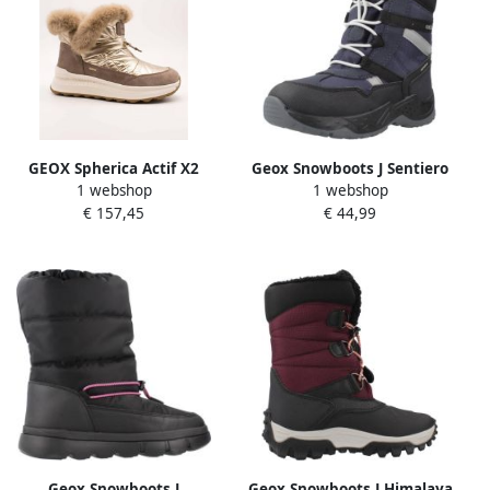
GEOX Spherica Actif X2
Geox Snowboots J Sentiero
1 webshop
1 webshop
Booties Bruin Goud Vrouw
Boy B Abx
€ 157,45
€ 44,99
Geox Snowboots J
Geox Snowboots J Himalaya