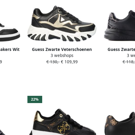
akers Wit
Guess Zwarte Veterschoenen
Guess Zwarte
3 webshops
3 w
Dames Herfst Winter Multicolor
met logodeta
9
€ 130,-
€ 109,99
€ 118
Dames
22%