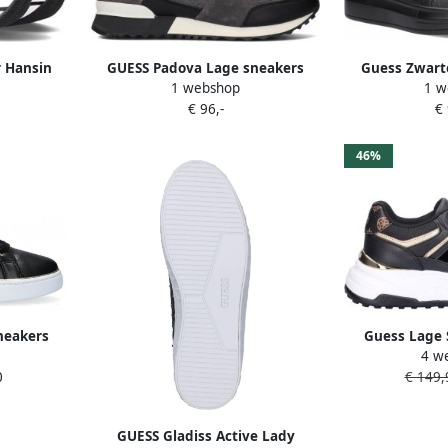
r Hansin
GUESS Padova Lage sneakers
Guess Zwart
1 webshop
1 w
s21Gu11
Heren Zwart
Sa
€ 96,-
€
46%
neakers
Guess Lage 
4 w
FLTF
0
€ 149,
GUESS Gladiss Active Lady