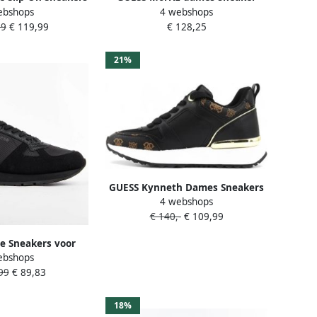
ebshops
4 webshops
 Veters
Zwart
99
€ 119,99
€ 128,25
21%
GUESS Kynneth Dames Sneakers
4 webshops
Hoog
€ 140,-
€ 109,99
e Sneakers voor
ebshops
Black Heren
99
€ 89,83
18%