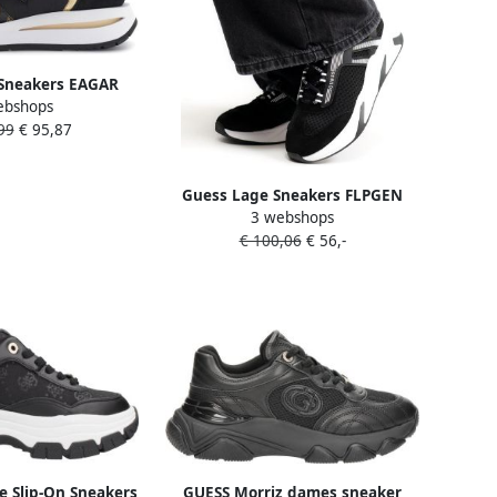
Sneakers EAGAR
ebshops
AG FAL12
99
€ 95,87
Guess Lage Sneakers FLPGEN
3 webshops
FAL12 Black
€ 100,06
€ 56,-
e Slip-On Sneakers
GUESS Morriz dames sneaker