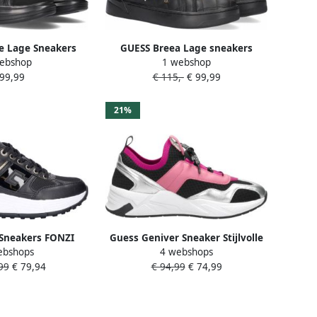
e Lage Sneakers
GUESS Breea Lage sneakers
ebshop
1 webshop
lerno
Dames Zwart
 99,99
€ 115,-
€ 99,99
21%
Sneakers FONZI
Guess Geniver Sneaker Stijlvolle
ebshops
4 webshops
ON FAB12
Sneakers Black Dames
99
€ 79,94
€ 94,99
€ 74,99