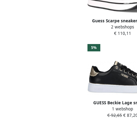
Guess Scarpe sneake
2 webshops
runner embossed D
€ 110,11
Fl5Hnspel12
5%
GUESS Beckie Lage s
1 webshop
Dames Zwart
€ 92,65
€ 87,2