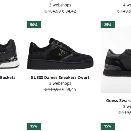
3 webshops
4 w
 Harpaa
FLFWLL PEL12
met
5
€ 104,99
€ 84,42
€ 149,
50%
25%
 Baskets
GUESS Dames Sneakers Zwart
3 webshops
Noir
FLFMR9ELE12 Black Miram9
€ 119,99
€ 59,45
Guess Zwart
3 w
Mannen 
€ 119,
15%
15%