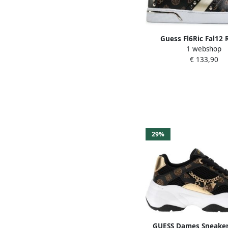
Guess Fl6Ric Fal12 
1 webshop
Sneakers Wit Da
€ 133,90
29%
GUESS Dames Sneaker