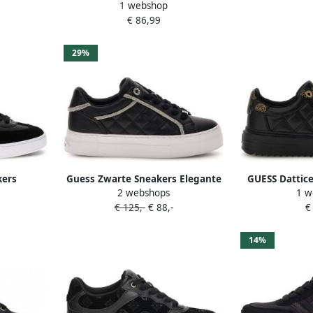
1 webshop
Leather Li Dames Sneakers Zwart
€ 86,99
29%
kers
Guess Zwarte Sneakers Elegante
GUESS Dattic
2 webshops
1 w
ACK
en veelzijdige stijl Black Dames
Laag Gewatte
€ 125,-
€ 88,-
€
14%