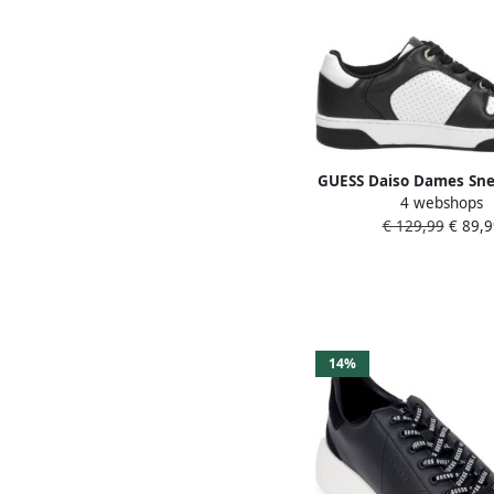
GUESS Daiso Dames Sne
4 webshops
Zwart
€ 129,99
€ 89,9
14%