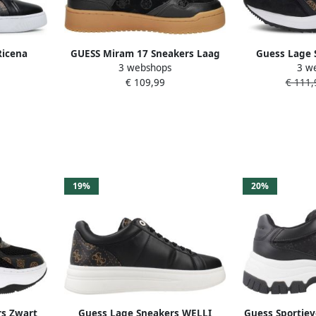
Ricena
GUESS Miram 17 Sneakers Laag
Guess Lage 
3 webshops
3 w
mes
Zwart
FLPE
€ 109,99
€ 111,
19%
20%
s Zwart
Guess Lage Sneakers WELLI
Guess Sportiev