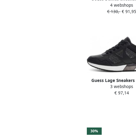
4 webshops
FLPHAR-FAL12 BLKBR
€ 130,-
€ 91,9
Guess Lage Sneakers
3 webshops
Mickay Similicuir 
€ 97,14
30%