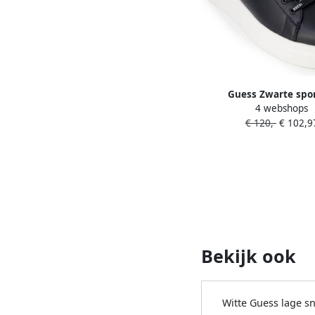
Guess Zwarte spor
4 webshops
synthetische sneakers 
€ 120,-
€ 102,9
Black Heren
Bekijk ook
Witte Guess lage s