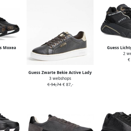
s Moxea
Guess Licht
2 w
Bruin
sneaker van
€
Dames
Blac
Guess Zwarte Bekie Active Lady
3 webshops
Sneakers met reliëf Black Dames
€ 94,74
€ 87,-