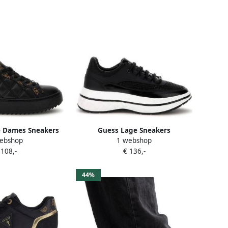
e Dames Sneakers
Guess Lage Sneakers
ebshop
1 webshop
erd Black Brown
FLPKYRELE12BLACK
 108,-
€ 136,-
44%