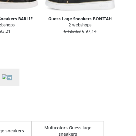
Sneakers BARLIE
Guess Lage Sneakers BONITAH
ebshops
2 webshops
RL ELE12
FLPBON ELE12
 93,21
€ 123,63
€ 97,14
Multicolors Guess lage
ge sneakers
sneakers