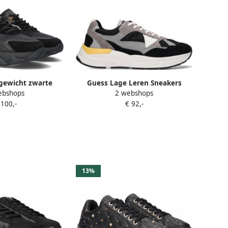
gewicht zwarte
Guess Lage Leren Sneakers
ebshops
2 webshops
 mesh en suède
Multicolor Baskets Multicolor
 100,-
€ 92,-
k Dames
Heren
13%