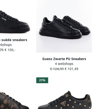
 suède sneakers
ebshops
ils Black Dames
,75
€ 100,-
Guess Zwarte PU Sneakers
4 webshops
Fmpviblea12 Black Heren
€ 124,99
€ 101,49
21%